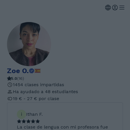
Zoe O.
5.0
(
16
)
1454 clases impartidas
Ha ayudado a 48 estudiantes
19 € - 27 € por clase
i
Ithan F.
La clase de lengua con mi profesora fue