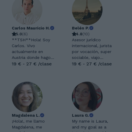
Carlos Mauricio H.
Belén P.
5.0
(
6
)
4.8
(
10
)
**TSH**Hola! Soy
Asesor jurídico
Carlos. Vivo
internacional, jurista
actualmente en
por vocación, super
Austria donde hago
sociable, viajo
mis estudios en
19 € - 27 € /clase
muchísimo y me
19 € - 27 € /clase
Relaciones
encanta ayudar a las
Internacionales. He
personas. He
tenido la
trabajado 6 meses
oportunidad de
en Bournemoth
enseñar Ingles,
Goods and Drinks,
Español y Alemán
Inglaterra (2019). He
por más de cuatro
trabajado 6 meses
años a alumnos en
en Vueling S.L.(2020-
Magdalena L.
Laura G.
todo el mundo y de
2021). He trabajado 1
¡Hola!, me llamo
My name is Laura,
todas las edades.
año y medio en Coex
Magdalena, me
and my goal as a
También he
International Trade