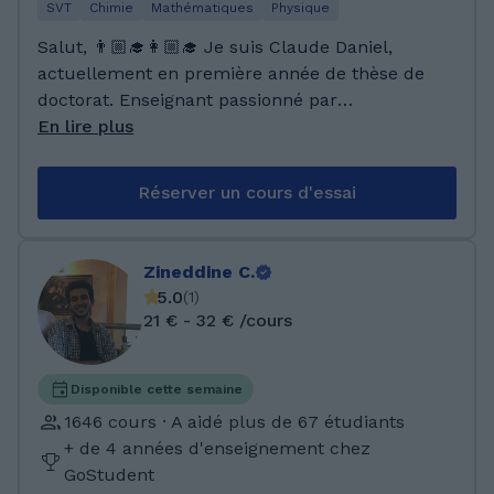
SVT
Chimie
Mathématiques
Physique
Salut, 👨🏼‍🎓👩🏼‍🎓 Je suis Claude Daniel,
actuellement en première année de thèse de
doctorat. Enseignant passionné par
l'éducation, j'ai plusieurs années d'expérience
En lire plus
dans le soutien scolaire. Je propose des cours
de mathématiques, de physique, de chimie et
Réserver un cours d'essai
de biologie. Au cours de mes années
d'expérience, j'ai eu le plaisir d'accompagner
de nombreux élèves et étudiants cherchant à
Zineddine C.
améliorer leurs compétences en sciences et à
5.0
(
1
)
atteindre des objectifs spécifiques. Pour
21 € - 32 € /cours
accomplir mon travail, j'utilise une méthode
spécialisée adaptée aux besoins de chaque
élève, en prenant en compte sa capacité de
Disponible cette semaine
compréhension. J'efforce de créer un
1646 cours · A aidé plus de 67 étudiants
environnement de travail où l'élève se sent à
+ de 4 années d'enseignement chez
l'aise et enthousiaste, ce qui favorise une
GoStudent