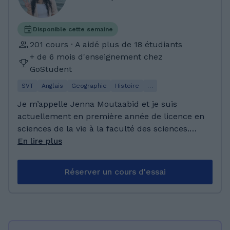
Disponible cette semaine
201 cours · A aidé plus de 18 étudiants
+ de 6 mois d'enseignement chez
GoStudent
SVT
Anglais
Geographie
Histoire
…
Je m’appelle Jenna Moutaabid et je suis
actuellement en première année de licence en
sciences de la vie à la faculté des sciences.
J’ai un réel intérêt pour l’enseignement et
En lire plus
j’entretiens un très bon contact avec les
jeunes. J’aime énormément m’instruire et en
Réserver un cours d'essai
apprendre davantage sur le monde qui nous
entoure, notamment à travers le visionnage de
reportages. J’apprécie également approfondir
mes connaissances grâce à la littérature
classique française et je m’intéresse