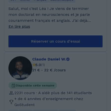
Salut, moi c’est Léa ! Je viens de terminer
mon doctorat en neurosciences et je parle
couramment français et anglais. J’ai déjà
accompagné plus de 100 élèves notamment
En lire plus
avec GoStudent et j’adore transmettre ma
passion pour les sciences. Je peux t’aider en
Réserver un cours d'essai
maths, physique-chimie, SVT, mais aussi dans
des matières moins scientifiques comme
l'anglais et le français. Mon objectif : te faire
Claude Daniel W.
progresser avec confiance et bonne humeur !
5.0
(
1
)
Après un master en neurosciences, je finalise
21 € - 32 € /cours
actuellement un doctorat à l’Université
d’Amsterdam. J’ai enseigné la biophysique et
la biologie à l’université, et en ligne j’aide
Disponible cette semaine
surtout en maths, physique-chimie, SVT et
2231 cours · A aidé plus de 141 étudiants
anglais. Mon parcours me permet d’apporter
+ de 4 années d'enseignement chez
des explications claires, concrètes et adaptées
GoStudent
à ton niveau.