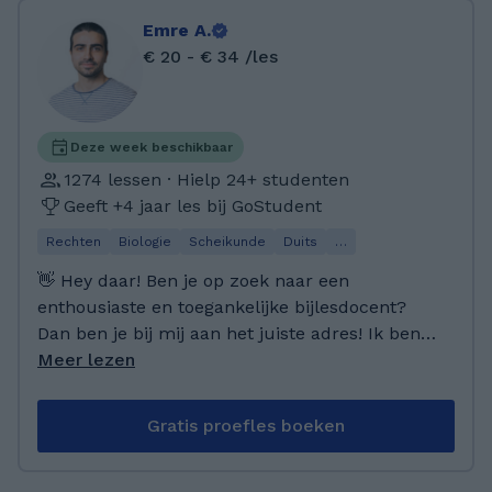
Emre A.
€ 20 - € 34 /les
Deze week beschikbaar
1274 lessen · Hielp 24+ studenten
Geeft +4 jaar les bij GoStudent
Rechten
Biologie
Scheikunde
Duits
…
👋 Hey daar! Ben je op zoek naar een
enthousiaste en toegankelijke bijlesdocent?
Dan ben je bij mij aan het juiste adres! Ik ben
een masterstudent Business Administration
Meer lezen
(Strategic Management) aan de Universiteit
Twente en ik help je graag met economie,
Gratis proefles boeken
wiskunde en talen. Mijn studie gaat veel over
economische en sociale vraagstukken, en ik
vind het geweldig om die kennis op een