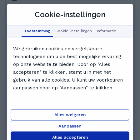
Rechten
Engels
Nederlands
Cookie-instellingen
Hallo! Ik ben Tessa. Ik ben 30 jaar oud, en
woon met mijn man en katten op het mooie
Toestemming
Cookie-instellingen
Informatie
eiland Texel. Ik ga graag de natuur in en ben
vaak sportief bezig. Ik heb rechten gestudeerd
Meer lezen
We gebruiken cookies en vergelijkbare
in Utrecht, maar ben niet het type om een
technologieën om u de best mogelijke ervaring
hele dag op kantoor te zitten. Ik geef yogales,
Gratis proefles boeken
op onze website te bieden. Door op "Alles
en nu dus ook bijles!
accepteren" te klikken, stemt u in met het
gebruik van alle cookies. U kunt uw voorkeuren
Lisa L.
aanpassen door op "Aanpassen" te klikken.
5.0
(
1
)
€ 20 - € 34 /les
Alles weigeren
1014 lessen · Hielp 72+ studenten
Geeft +5 jaar les bij GoStudent
Aanpassen
Rechten
Biologie
Duits
Engels
Frans
…
Alles accepteren