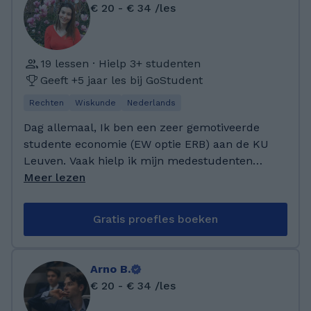
€ 20 - € 34 /les
Amsterdam.
19 lessen · Hielp 3+ studenten
Geeft +5 jaar les bij GoStudent
Rechten
Wiskunde
Nederlands
Dag allemaal, Ik ben een zeer gemotiveerde
studente economie (EW optie ERB) aan de KU
Leuven. Vaak hielp ik mijn medestudenten
met economische vakken, taallessen en
Meer lezen
besloot er iets mee te verdienen. Ondertussen
is het al mijn 7de jaar dat ik bijles geef aan
Gratis proefles boeken
medestudenten, leerlingen van het secundair
en lagere school. Dus als je bijles nodig hebt
voor deze vakken ben ik degene die je zoekt!
Arno B.
€ 20 - € 34 /les