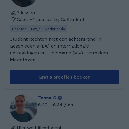
2 lessen
Geeft +4 jaar les bij GoStudent
Rechten
Latijn
Nederlands
Student Rechten met een achtergrond in
Geschiedenis (BA) en Internationale
Betrekkingen en Diplomatie (MA). Betrokken bij
verschillende verenigingen, en ervaring in
Meer lezen
drietalige media-analyse. Ik tracht bij bijlessen
een methode op maat te ontwikkelen, omdat
Gratis proefles boeken
niet elk schoentje bij iedereen past.
Tessa G.
€ 20 - € 34 /les
Nieuwe bijlesdocent