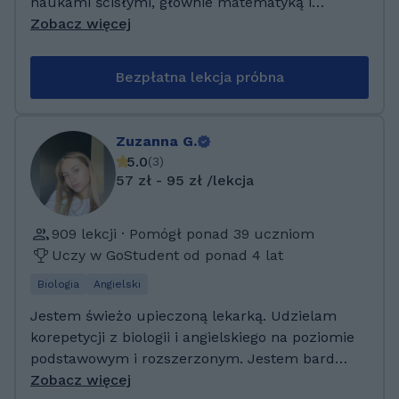
naukami ścisłymi, głównie matematyką i
programowaniem. Prywatnie interesuje mnie
Zobacz więcej
także cukiernictwo :) Do moich uczniów
staram się podchodzić indywidualnie,
Bezpłatna lekcja próbna
wyczuwając, w czym konkretnie tkwi problem.
Materiał staram się tłumaczyć „intuicyjnie”,
tak, aby uczeń nie wykonywał zadań
Zuzanna G.
schematycznie, a myśląc elastycznie. Ważną
5.0
(
3
)
rolę w matematyce gra logika, w związku z
57 zł - 95 zł /lekcja
czym dokładam wszelkich starań, by te
analityczne myślenie kształtować. Matematyka
909 lekcji · Pomógł ponad 39 uczniom
naprawdę wciąga - trzeba jedynie mieć
Uczy w GoStudent od ponad 4 lat
nauczyciela, który otworzy tę furtkę!
Zapraszam! :)
Biologia
Angielski
Jestem świeżo upieczoną lekarką. Udzielam
korepetycji z biologii i angielskiego na poziomie
podstawowym i rozszerzonym. Jestem bardzo
cierpliwa, zorganizowana i ambitna co
Zobacz więcej