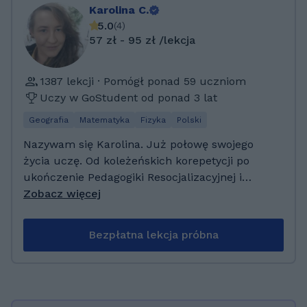
Karolina C.
5.0
(
4
)
57 zł - 95 zł /lekcja
1387 lekcji · Pomógł ponad 59 uczniom
Uczy w GoStudent od ponad 3 lat
Geografia
Matematyka
Fizyka
Polski
Nazywam się Karolina. Już połowę swojego
życia uczę. Od koleżeńskich korepetycji po
ukończenie Pedagogiki Resocjalizacyjnej i
prowadzenie zajęć w szkole. Uwielbiam ludzi,
Zobacz więcej
ich niepowtarzalność i to jak za sprawą kilku
lekcji śmielej poruszają się w danej dziedzinie.
Bezpłatna lekcja próbna
Lekcje ze mną są rzeczowe, ukierunkowane
na indywidualną trudność a przy tym nawet
przyjemne, bo nie brakuje czasu na inne
rozmowy, mniej związane z nauką. Inżynier