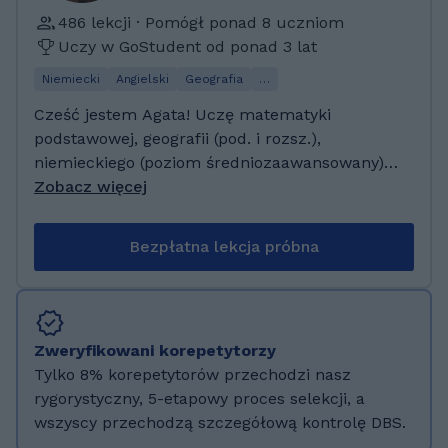
Posiadam wykształcenie filologiczne oraz
486 lekcji · Pomógł ponad 8 uczniom
przygotowanie pedagogiczne. Prowadziłam
Uczy w GoStudent od ponad 3 lat
zajęcia z dziećmi, młodzieżą i dorosłymi,
przygotowując uczniów do sprawdzianów,
Niemiecki
Angielski
Geografia
…
egzaminów i matur. Posiadam również
Cześć jestem Agata! Uczę matematyki
doświadczenie w ocenianiu prac
podstawowej, geografii (pod. i rozsz.),
egzaminacyjnych, dzięki czemu dobrze znam
niemieckiego (poziom średniozaawansowany) i
wymagania egzaminacyjne i potrafię
angielskiego (pod. i rozsz.) Uwielbiam
Zobacz więcej
skutecznie przygotowywać uczniów w
uczyć/Mam doświadczenie w nauce dzieci i
osiąganiu ich celów.
młodzieży na każdym poziomie- od
Bezpłatna lekcja próbna
przedszkola do klasy maturalnej. Mogę Cię
przygotować do egzaminu ośmioklasisty,
matury podstawowej z matematyki,
angielskiego lub niemieckiego oraz matury
Zweryfikowani korepetytorzy
rozszerzonej z angielskiego i geografii. Mam
Tylko 8% korepetytorów przechodzi nasz
doświadczenie w pomocy uczniom z
rygorystyczny, 5-etapowy proces selekcji, a
zaburzeniami ze spektrum autyzmu i ADHD
wszyscy przechodzą szczegółową kontrolę DBS.
oraz wszelkiej maści "trudnymi" uczniami.