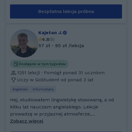
pozwoliło osiągnąć mi to co mam oraz spełnić
moje marzenia. Mam na swoim koncie
Bezpłatna lekcja próbna
sukcesy osób które tak jak ja chciały dostać się
na wymarzony kierunek. Potrafię w jasny i
klarowny sposób wytłumaczyć najtrudniejsze
Kajetan J.
zagadnienia. Od swoich uczniów oczekuje
4.8
(
5
)
systematyczności oraz przygotowania do zajęć
57 zł - 95 zł /lekcja
i pozytywnego nastawiania. Wychodzę z
założenia, że nie ma głupich pytań oraz
odpowiedzi :)
Dostępne w tym tygodniu
1251 lekcji · Pomógł ponad 31 uczniom
Uczy w GoStudent od ponad 3 lat
Angielski
Informatyka
Hej, studiowałem lingwistykę stosowaną, a od
kilku lat nauczam angielskiego. Lekcje
prowadzę w przyjaznej atmosferze,
dopasowując je do Twoich celów językowych.
Zobacz więcej
Nauczam brytyjskiego i amerykańskiego