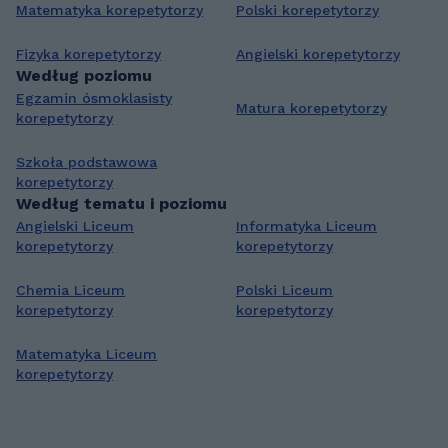
Matematyka korepetytorzy
Polski korepetytorzy
Fizyka korepetytorzy
Angielski korepetytorzy
Według poziomu
Egzamin ósmoklasisty
Matura korepetytorzy
korepetytorzy
Szkoła podstawowa
korepetytorzy
Według tematu i poziomu
Angielski Liceum
Informatyka Liceum
korepetytorzy
korepetytorzy
Chemia Liceum
Polski Liceum
korepetytorzy
korepetytorzy
Matematyka Liceum
korepetytorzy