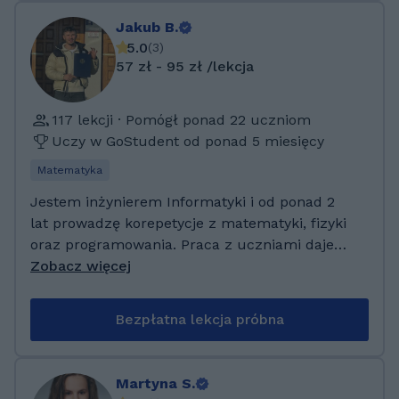
betonowych kajaków gdzie pomagałam
opracowywać mieszankę betonową z
Jakub B.
geopolimerem. Udzielałam korepetycji przede
5.0
(
3
)
wszystkim z chemii ale rowniez matematyki.
57 zł - 95 zł /lekcja
Prowadzę zajęcia dla szkół podstawowych,
liceum oraz studiów. Przygotowuje do
117 lekcji · Pomógł ponad 22 uczniom
egzaminu ósmoklasisty, matury czy innych
Uczy w GoStudent od ponad 5 miesięcy
egzaminów.
Matematyka
Jestem inżynierem Informatyki i od ponad 2
lat prowadzę korepetycje z matematyki, fizyki
oraz programowania. Praca z uczniami daje
mi ogromną satysfakcję — szczególnie
Zobacz więcej
moment, w którym „trudne” nagle staje się
proste i zrozumiałe. Wiem, że przedmioty
Bezpłatna lekcja próbna
ścisłe potrafią frustrować. Dlatego na
zajęciach stawiam na spokojne tłumaczenie,
logiczne podejście i atmosferę, w której można
Martyna S.
swobodnie zadawać pytania. Bez stresu, bez