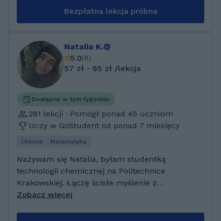
angielskiego na każdym poziomie oraz oferuję:
Bezpłatna lekcja próbna
* Przygotowanie do egzaminu (ósmoklasisty,
matura, FCE, CAE, CPE, IELTS, TOEFL) *
Angielski ogólny — nauka słownictwa,
Natalia K.
ćwiczenie wymowy i budowania poprawnych
5.0
(
6
)
zdań * Angielski dopasowany do Twoich
57 zł - 95 zł /lekcja
potrzeb i zainteresowań * Wyjaśnienie
dowolnego tematu, np. czasów, strony biernej
czy trybów warunkowych * Pomoc dla
Dostępne w tym tygodniu
uczniów i studentów w zadaniach i
281 lekcji · Pomógł ponad 45 uczniom
przygotowaniu do sprawdzianów Aktulanie
Uczy w GoStudent od ponad 7 miesięcy
studiuję informatykę oraz ukończyłem
Chemia
Matematyka
technikum informatyczne. Zapraszam również
do kontaktu jeśli chciałbyś: * nauczyć się
Nazywam się Natalia, byłam studentką
podstaw programowania lub tworzyć strony
technologii chemicznej na Politechnice
internetowe * przygotować się do egzaminu
Krakowskiej. Łączę ścisłe myślenie z
zawodowego
cierpliwością i prostym tłumaczeniem — tak,
Zobacz więcej
żeby uczniowie naprawdę rozumieli. Mam
ponad 2-letnie doświadczenie w prowadzeniu