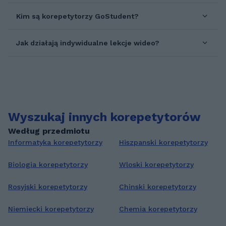
tych studiów nie ukończyłam. Następnie
Kim są korepetytorzy GoStudent?
studiowałam 2 lata za granicą w ramach
programu Erasmus Mundus. Zdobyłam tam
dyplom magistra na kierunku "Flood Risk
Jak działają indywidualne lekcje wideo?
Managment"-zarządzanie ryzykiem
powodziowym. W trakcie studiów
uczestniczyłam dwukrotnie w wymianie w
ramach programu Erasmus+ - byłam w
Portugalii oraz Niemczech.
Wyszukaj innych korepetytorów
Według przedmiotu
Informatyka korepetytorzy
Hiszpanski korepetytorzy
Biologia korepetytorzy
Wloski korepetytorzy
Rosyjski korepetytorzy
Chinski korepetytorzy
Niemiecki korepetytorzy
Chemia korepetytorzy