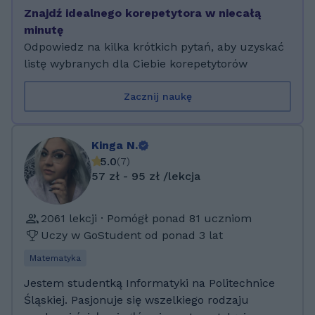
mechaniki i budowy maszyn, magister
Znajdź idealnego korepetytora w niecałą
Pedagogiki Resocjalizacyjnej, instruktor zajęć
minutę
kreatywnych, przygotowanie do Kangura na
Odpowiedz na kilka krótkich pytań, aby uzyskać
każdym etapie edukacji, przygotowanie do
listę wybranych dla Ciebie korepetytorów
matury, pracuje z uczniem zagrożonym
niedostosowaniem społecznym oraz z
Zacznij naukę
uczniem z trudnościami w nauce (wszystkie
dys...), mam ponad 10 lat doświadczenia w
nauczaniu
Kinga N.
5.0
(
7
)
57 zł - 95 zł /lekcja
2061 lekcji · Pomógł ponad 81 uczniom
Uczy w GoStudent od ponad 3 lat
Matematyka
Jestem studentką Informatyki na Politechnice
Śląskiej. Pasjonuje się wszelkiego rodzaju