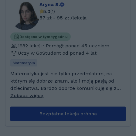
Aryna S.
5.0
(
1
)
57 zł - 95 zł /lekcja
Dostępne w tym tygodniu
1982 lekcji · Pomógł ponad 45 uczniom
Uczy w GoStudent od ponad 4 lat
Matematyka
Matematyka jest nie tylko przedmiotem, na
którym się dobrze znam, ale i moją pasją od
dziecinstwa. Bardzo dobrze komunikuję się z
ludźmi i znajdę podejście do każdego ucznia.
Zobacz więcej
Zawsze jestem w kontakcie i mogę
odpowiedzieć na pytania w dowolnej chwili.
Bezpłatna lekcja próbna
Staram się stworzyć luźną i przyjacielską
atmosferę w czasie nauki. Ukończłam szkołę
na Bialorusi. Jako rorzszenienia miałam