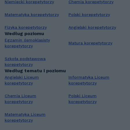
Niemiecki korepetytorzy
Chemia korepetytorzy
Matematyka korepetytorzy
Polski korepetytorzy
Fizyka korepetytorzy
Angielski korepetytorzy
Według poziomu
Egzamin ósmoklasisty
Matura korepetytorzy
korepetytorzy
Szkoła podstawowa
korepetytorzy
Według tematu i poziomu
Angielski Liceum
Informatyka Liceum
korepetytorzy
korepetytorzy
Chemia Liceum
Polski Liceum
korepetytorzy
korepetytorzy
Matematyka Liceum
korepetytorzy