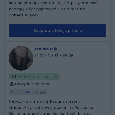
korepetytorką z matematyki. Z przyjemnością
pomogę Ci przygotować się do matury
podstawowej i rozszerzonej z matematyki oraz
Zobacz więcej
egzaminu ósmoklasisty. Oferuję również
pomoc przy bieżącym materiale oraz
Bezpłatna lekcja próbna
nadrabianiu zaległości. Gwarantuje Ci wysokie
efekty naszej współpracy i zadowolenie z
zajęć. Najważniejsze jest dla mnie
Paulina P.
zrozumienie materiału przez ucznia. Razem
57 zł - 95 zł /lekcja
przepracujemy wszelkie trudności :) Jestem
osobą bardzo zaangażowaną, cierpliwą,
zawsze daję z siebie 100%. Bardzo ważne jest
dla mnie indywidualne podejście do ucznia i
Dostępne w tym tygodniu
jego potrzeb. Uwielbiam uczyć i przekazywać
Nowy korepetytor
wiedzę :)) Mam na swoim koncie wiele
Chemia
Matematyka
sukcesów w pomaganiu młodzieży przy
spełnianiu ich marzeń, niezależnie od tego czy
Hejka, mam na imię Paulina i jestem
jest to dostanie się do wybranego liceum czy
studentką prestiżowej uczelni w Polsce na
zdanie matury. Podejmuję się nawet ciężkich
kierunku chemia medyczna. Uwielbiam