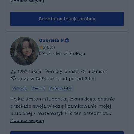
i mam 4 publikacje naukowe w tej dziedzinie:)
Zobacz więcej
Metodę nauki dostosowuję indywidualnie do
ucznia (oczywiście w porozumieniu z
Bezpłatna lekcja próbna
rodzicem). Moja boczną ścieżką życia od
ponad 13 lat jest gra na gitarze, której również
uczę:) Aktualnie jestem na I stopniu Inżynierii
Gabriela P.
Środowiska ze specjalnością: Ciepłownictwo,
5.0
(
3
)
ogrzewnictwo, wentylacja i klimatyzacja na
57 zł - 95 zł /lekcja
Politechnice Krakowskiej. Ukończyłam Liceum
Ogólnokształcące im. Seweryna
1292 lekcji · Pomógł ponad 72 uczniom
Goszczyńskiego w Nowym Targu na profilu
Uczy w GoStudent od ponad 3 lat
matematyczno-informatycznym.
Biologia
Chemia
Matematyka
Hejka! Jestem studentką lekarskiego, chętnie
przekaże swoją wiedzę i zamiłowanie mojej
ulubionej - matematyki! To ten przedmiot
skradł moje serce, a przede wszystkim
Zobacz więcej
logiczność, która się w nich kryje. Kocham, gdy