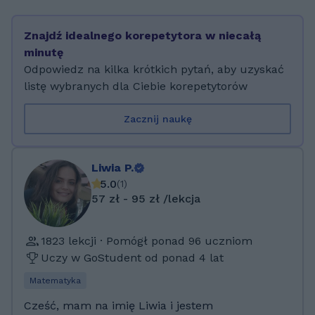
matematykę oraz fizykę. Ukończyłam kurs
przygotowawczy dla studentów z zagranicy w
Znajdź idealnego korepetytora w niecałą
Międzynarodowym Centrum Kształcenia
minutę
Politechniki Krakowskiej (kierunek techniczny:
Odpowiedz na kilka krótkich pytań, aby uzyskać
matematyka, fizyka, informatyka, grafika) oraz
listę wybranych dla Ciebie korepetytorów
studia na Uniwersytecie Jagiellońskim na
kierunku Iformatyka Stosowana
Zacznij naukę
Liwia P.
5.0
(
1
)
57 zł - 95 zł /lekcja
1823 lekcji · Pomógł ponad 96 uczniom
Uczy w GoStudent od ponad 4 lat
Matematyka
Cześć, mam na imię Liwia i jestem