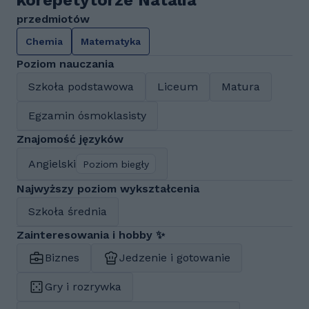
korepetytorze Natalia
przedmiotów
Chemia
Matematyka
Poziom nauczania
Szkoła podstawowa
Liceum
Matura
Egzamin ósmoklasisty
Znajomość języków
Angielski
Poziom biegły
Najwyższy poziom wykształcenia
Szkoła średnia
Zainteresowania i hobby ✨
Biznes
Jedzenie i gotowanie
Gry i rozrywka