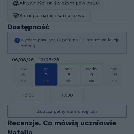
Aktywności na świeżym powietrzu
Samopoznanie i samorozwój
Dostępność
Wybierz pasującą Ci porę na 30-minutową lekcję
próbną
06/08/26 - 12/08/26
czw.
pt.
sob.
niedz.
pon.
6
7
8
9
10
sie
sie
sie
sie
sie
15:00
15:30
Zobacz pełny harmonogram
Recenzje. Co mówią uczniowie
Natalia