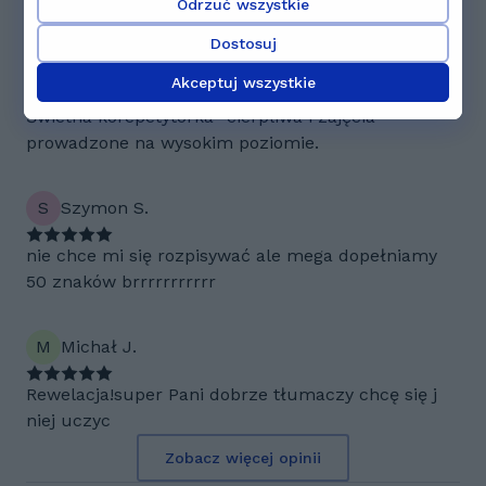
bardzo duża efektywność :)
Odrzuć wszystkie
Dostosuj
K
Konrad C.
Akceptuj wszystkie
Świetna korepetytorka- cierpliwa i zajęcia
prowadzone na wysokim poziomie.
S
Szymon S.
nie chce mi się rozpisywać ale mega dopełniamy
50 znaków brrrrrrrrrrr
M
Michał J.
Rewelacja!super Pani dobrze tłumaczy chcę się j
niej uczyc
Zobacz więcej opinii