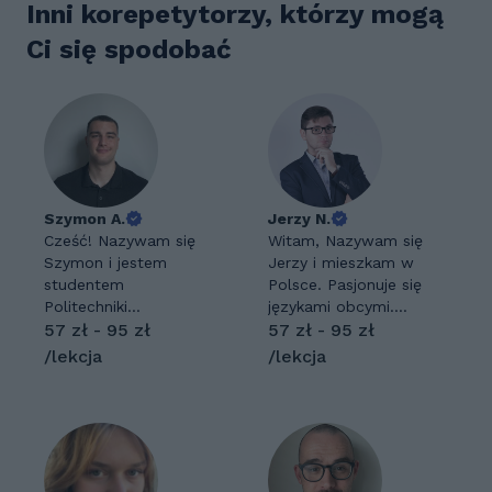
Inni korepetytorzy, którzy mogą
Ci się spodobać
Szymon A.
Jerzy N.
Cześć! Nazywam się
Witam, Nazywam się
Szymon i jestem
Jerzy i mieszkam w
studentem
Polsce. Pasjonuje się
Politechniki
językami obcymi.
Gdańskiej. Od 2 lat
57 zł - 95 zł
Władam biegle
57 zł - 95 zł
aktywnie pracuję jako
językiem angielskim
/lekcja
/lekcja
korepetytor,
oraz niemieckim. W
pomagając
wolnym czasie
młodszym uczniom
uprawiam sport
w opanowaniu
(pływanie, jazda na
matematyki oraz
rolkach oraz
języka angielskiego.
łyżwiarstwo). Lubię