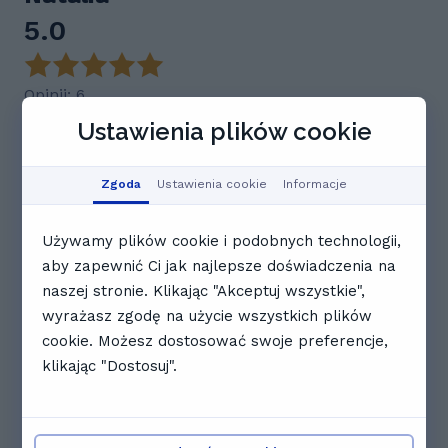
5.0
Opinii: 6
Ustawienia plików cookie
Podsumowanie opinii
Natalia to wyjątkowa korepetytorka, której zajęcia
prowadzone są na najwyższym poziomie.
Zgoda
Ustawienia cookie
Informacje
Charakteryzuje ją cierpliwość, jasne i spokojne
tłumaczenie, a także stwarzanie doskonałej,
efektywnej atmosfery. Studenci zgodnie
Używamy plików cookie i podobnych technologii,
podkreślają jej świetną umiejętność przekazywania
aby zapewnić Ci jak najlepsze doświadczenia na
wiedzy, co
naszej stronie. Klikając "Akceptuj wszystkie",
Podsumowanie dotyczące sztucznej inteligencji opiera się
wyrażasz zgodę na użycie wszystkich plików
na najważniejszych spostrzeżeniach pochodzących z opinii
użytkowników.
cookie. Możesz dostosować swoje preferencje,
klikając "Dostosuj".
N
Natalia N.
dobrze przekazywana wiedza, świetna atmosfera,