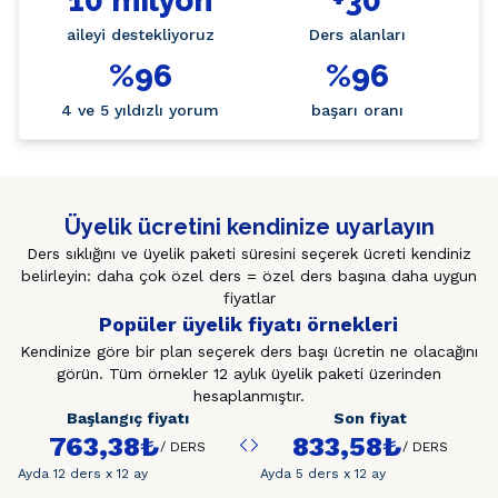
10 milyon
+30
aileyi destekliyoruz
Ders alanları
%96
%96
4 ve 5 yıldızlı yorum
başarı oranı
Üyelik ücretini kendinize uyarlayın
Ders sıklığını ve üyelik paketi süresini seçerek ücreti kendiniz
belirleyin: daha çok özel ders = özel ders başına daha uygun
fiyatlar
Popüler üyelik fiyatı örnekleri
Kendinize göre bir plan seçerek ders başı ücretin ne olacağını
görün. Tüm örnekler 12 aylık üyelik paketi üzerinden
hesaplanmıştır.
Başlangıç fiyatı
Son fiyat
763,38₺
833,58₺
/
DERS
/
DERS
Ayda 12 ders x 12 ay
Ayda 5 ders x 12 ay