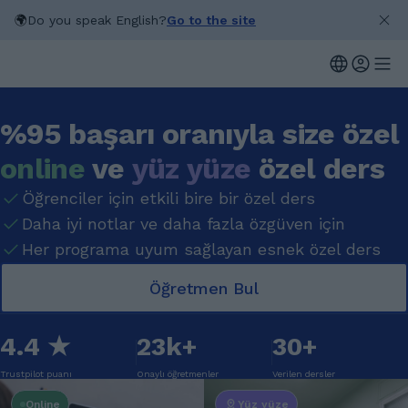
🌍
Do you speak English?
Go to the site
%95 başarı oranıyla size özel
online
ve
yüz yüze
özel ders
Öğrenciler için etkili bire bir özel ders
Daha iyi notlar ve daha fazla özgüven için
Her programa uyum sağlayan esnek özel ders
Öğretmen Bul
4.4 ★
23k+
30+
Trustpilot puanı
Onaylı öğretmenler
Verilen dersler
Online
Yüz yüze