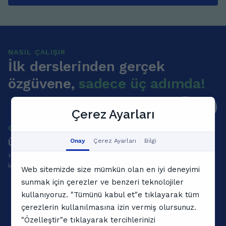
NASIL ÇALIŞIR
İlk derslerinden gerçek
özgüvene,
sadece üç adımda!
Çerez Ayarları
01
0
Ücretsiz deneme dersi ayırtın
Ö
Onay
Çerez Ayarları
Bilgi
Hedeflerinizi bize bildirin, biz de çocuğunuzun seviyesine,
Ra
kişiliğine ve öğrenme hızına uygun bir özel öğretmen bulalım.
de
Web sitemizde size mümkün olan en iyi deneyimi
sunmak için çerezler ve benzeri teknolojiler
kullanıyoruz. "Tümünü kabul et"e tıklayarak tüm
çerezlerin kullanılmasına izin vermiş olursunuz.
"Özelleştir"e tıklayarak tercihlerinizi