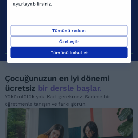
ayarlayabilirsiniz.
Tümünü reddet
Özelleştir
Tümünü kabul et
Çocuğunuzun en iyi dönemi
ücretsiz
bir dersle başlar.
Yükümlülük yok. Kart gerekmez. Sadece bir
öğretmenle tanışın ve farkı görün.