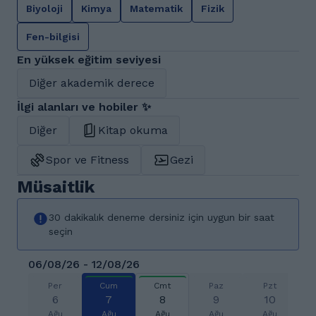
Biyoloji
Kimya
Matematik
Fizik
Fen-bilgisi
En yüksek eğitim seviyesi
Diğer akademik derece
İlgi alanları ve hobiler ✨
Diğer
Kitap okuma
Spor ve Fitness
Gezi
Müsaitlik
30 dakikalık deneme dersiniz için uygun bir saat
seçin
06/08/26 - 12/08/26
Per
Cum
Cmt
Paz
Pzt
6
7
8
9
10
Ağu
Ağu
Ağu
Ağu
Ağu