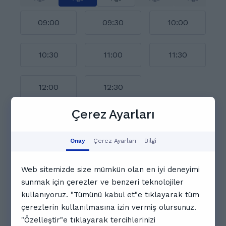
09:00
09:30
10:00
10:30
11:00
11:30
12:00
12:30
Çerez Ayarları
Takvimin tamamını göster
İlginizi çekebilecek diğer
Onay
Çerez Ayarları
Bilgi
öğretmenler
Web sitemizde size mümkün olan en iyi deneyimi
sunmak için çerezler ve benzeri teknolojiler
kullanıyoruz. "Tümünü kabul et"e tıklayarak tüm
çerezlerin kullanılmasına izin vermiş olursunuz.
"Özelleştir"e tıklayarak tercihlerinizi