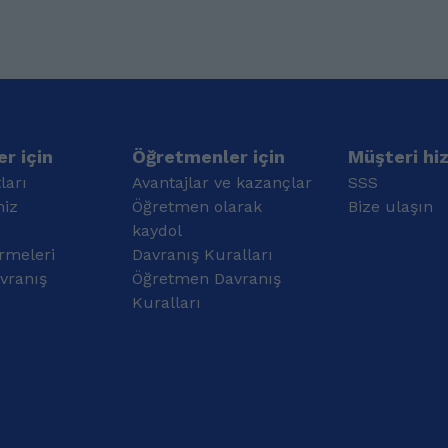
geliştirdim. Okulun
Olimpiyatlarına öğrenci
yanında farkı
yetiştirme amacıyla
müesseseler ve
yapılan kamplara
okullarda ingilizce
katıldım. Ayrıca yine
Öğretmeni olarak
TÜBİTAK bünyesinde
çalıştım.
yapılan gökyüzü
farkındalığı eğitimlerinde
yer aldım. Proje yazma
r için
Öğretmenler için
Müşteri hi
çalışmalarında görev
ları
Avantajlar ve kazançlar
SSS
aldım.
miz
Öğretmen olarak
Bize ulaşın
kaydol
rmeleri
Davranış Kuralları
vranış
Öğretmen Davranış
Kuralları