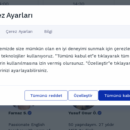
4:00
14:30
z Ayarları
5:30
16:00
Çerez Ayarları
Bilgi
7:00
17:30
emizde size mümkün olan en iyi deneyimi sunmak için çerezle
 teknolojiler kullanıyoruz. "Tümünü kabul et"e tıklayarak tüm
amamını göster
rin kullanılmasına izin vermiş olursunuz. "Özelleştir"e tıklaya
nler
rinizi ayarlayabilirsiniz.
Tümünü reddet
Özelleştir
Tümünü kabu
Farnaz S.
Yusuf Onur Ö.
Passionate English
50 yaşındayım. 27 yıldır