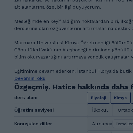
alt alanlarına özel bir ilgi duyuyorum.
Mesleğimde en keyif aldığım noktalardan biri, ilköğr
derslerine olan özgüvenlerini artırmalarına destek 
Marmara Üniversitesi Kimya Öğretmenliği Bölümü'nde
Gönüllüleri Vakfı'nın Ateşböceği biriminde gönüllü e
bilim okuryazarlığını artırmaya yönelik çalışmalar 
Eğitimime devam ederken, İstanbul Florya'da butik 
Devamını oku
Özgeçmiş. Hatice hakkında daha fa
ders alanı
Biyoloji
Kimya
Öğretim seviyesi
İlkokul
Ortaok
Konuşulan diller
Almanca
Temeller