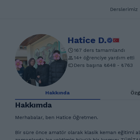
Derslerimiz
Hatice D.
167 ders tamamlandı
14+ öğrenciye yardım etti
Ders başına ₺648 - ₺763
Hakkında
Özg
Hakkımda
Merhabalar, ben Hatice Öğretmen.
Bir süre önce amatör olarak klasik keman eğitimi a
zamanlarda ise vaktimin büyük bir kısmını TÜBİTAK