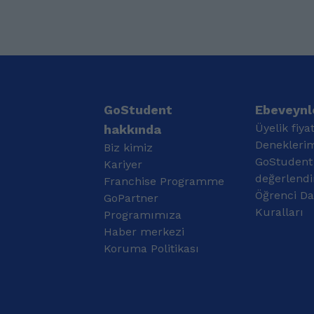
lisesinde ücretli
hale getirerek sınavlara
öğretmenlik yaparak
hazırlık sürecini verimli
başladı ve devamında
kılıyorum. Derslerimi
Sivas Ted kolejinde
öğrencinin seviyesine ve
Fransızca öğretmenliği
öğrenme tarzına göre
yaptım ve sonradan
planlıyor, yeni nesil soru
aldığım TESOL İngilizce
çözüm teknikleri,
sertifikam ile de dil
paragraf stratejileri, dil
GoStudent
Ebeveynle
okullarında(british time
bilgisi taktikleri ve
Üyelik fiyat
hakkında
dil okulu )her yaştan
anlayarak hızlı okuma
Denekleri
Biz kimiz
öğreticiyle İngilizce
yöntemleri ile
GoStudent
eğitimi verdim ve son 4
Kariyer
destekliyorum. 🧠
yıldır Samsun Atakum
Derslerimde sıkça yer
değerlendi
Franchise Programme
da Fransızca
verdiğim başlıklar: Yeni
Öğrenci Da
GoPartner
öğretmenliği yapıyorum.
nesil Türkçe ve Edebiyat
Kuralları
Programımıza
Son 3 yıldır Halk Eğitim
soruları çözüm teknikleri
Haber merkezi
Merkezi aracılığıyla
TYT – AYT Türkçe ve
Hasan Ali Yücel Gençlik
Koruma Politikası
Edebiyat hazırlık
ve Bilim merkezinde
programları Anlayarak
7'sinden 70 yaşına
hızlı okuma çalışmaları
öğrencilerim oldu.
Paragraf ve anlam bilgisi
Öğrencilerimle eğlenceli
geliştirme Dil bilgisi konu