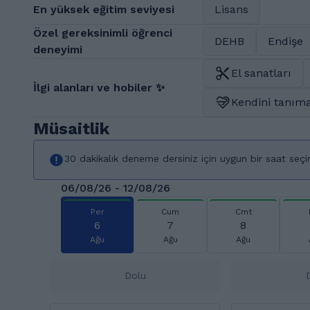
En yüksek eğitim seviyesi
Lisans
Özel gereksinimli öğrenci
DEHB
Endişe
deneyimi
El sanatları
İlgi alanları ve hobiler ✨
Kendini tanıma
Müsaitlik
30 dakikalık deneme dersiniz için uygun bir saat seçi
06/08/26 - 12/08/26
Per
Cum
Cmt
6
7
8
Ağu
Ağu
Ağu
Dolu