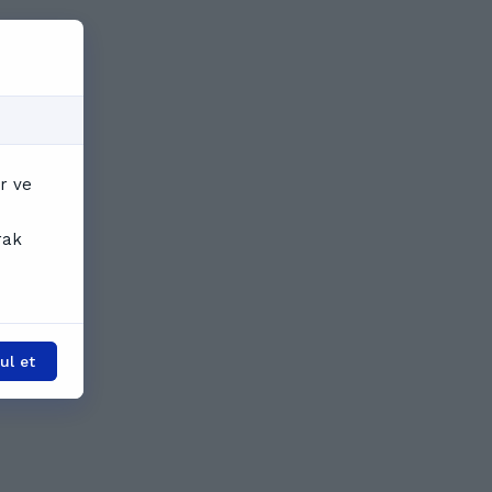
r ve
rak
l et