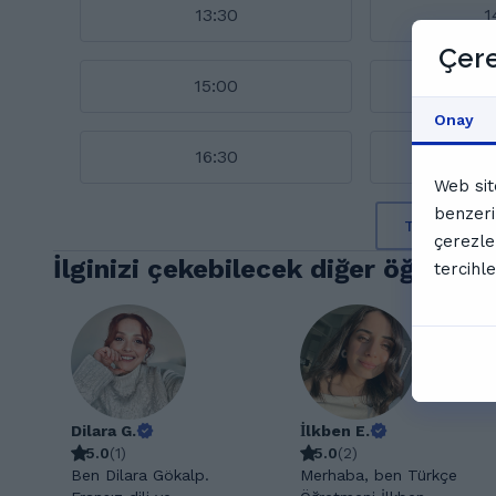
13:30
1
Çere
15:00
1
Onay
16:30
1
Web sit
benzeri
Takvimin t
çerezle
İlginizi çekebilecek diğer öğretme
tercihle
Dilara G.
İlkben E.
5.0
(
1
)
5.0
(
2
)
Ben Dilara Gökalp.
Merhaba, ben Türkçe