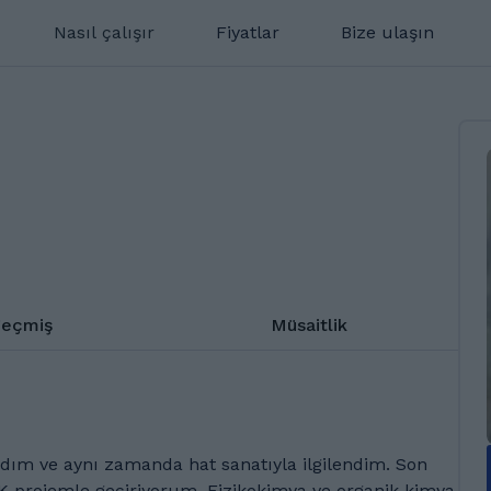
Nasıl çalışır
Fiyatlar
Bize ulaşın
eçmiş
Müsaitlik
ldım ve aynı zamanda hat sanatıyla ilgilendim. Son
 projemle geçiriyorum. Fizikokimya ve organik kimya