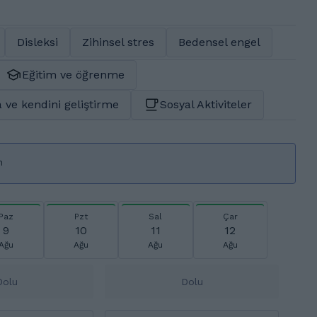
Disleksi
Zihinsel stres
Bedensel engel
Eğitim ve öğrenme
 ve kendini geliştirme
Sosyal Aktiviteler
n
Paz
Pzt
Sal
Çar
9
10
11
12
Ağu
Ağu
Ağu
Ağu
Dolu
Dolu