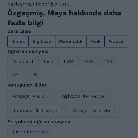
paylaşmayı hedefliyorum.
Özgeçmiş. Maya hakkında daha
fazla bilgi
ders alanı
Kimya
Ingilizce
Matematik
Fizik
Arapca
Öğretim seviyesi
Ortaokul
Lise
LGS
YKS
TYT
AYT
IB
Konuşulan diller
Arapça
İngilizce
Ana dil
İleri seviye
Japonca
Türkçe
İleri seviye
İleri seviye
En yüksek eğitim seviyesi
Lise diploması