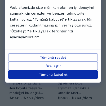
19:30
20:00
20:30
Web sitemizde size mümkün olan en iyi deneyimi
sunmak için çerezler ve benzeri teknolojiler
Takvimin tamamını göster
kullanıyoruz. "Tümünü kabul et"e tıklayarak tüm
İlginizi çekebilecek diğer
çerezlerin kullanılmasına izin vermiş olursunuz.
"Özelleştir"e tıklayarak tercihlerinizi
öğretmenler
ayarlayabilirsiniz.
Tümünü reddet
Özelleştir
Ebru A.
İlkben E.
5.0
(
4
)
5.0
(
2
)
Tümünü kabul et
Öğrenmeye olan
Merhaba, ben Türkçe
merakını biraz daha
Öğretmeni İlkben
ileri boyuta taşıyarak
Eryılmaz. Çanakkale
mesleğini bu doğrultu
Onsekiz Mart
da seçmiş bir
₺648 - ₺763 /ders
Üniversitesi Türkçe
₺648 - ₺763 /ders
öğretmenim. Günlük
Öğretmenliği