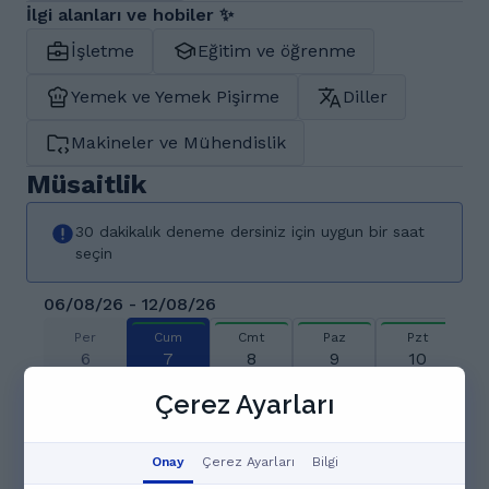
İlgi alanları ve hobiler ✨
İşletme
Eğitim ve öğrenme
Yemek ve Yemek Pişirme
Diller
Makineler ve Mühendislik
Müsaitlik
30 dakikalık deneme dersiniz için uygun bir saat
seçin
06/08/26 - 12/08/26
Per
Cum
Cmt
Paz
Pzt
6
7
8
9
10
Ağu
Ağu
Ağu
Ağu
Ağu
Çerez Ayarları
18:00
18:30
19:00
Onay
Çerez Ayarları
Bilgi