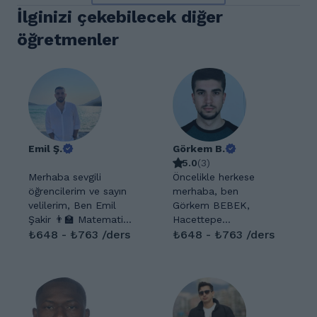
İlginizi çekebilecek diğer
öğretmenler
Emil Ş.
Görkem B.
5.0
(
3
)
Merhaba sevgili
Öncelikle herkese
öğrencilerim ve sayın
merhaba, ben
velilerim, Ben Emil
Görkem BEBEK,
Şakir 👨‍🏫 Matematik
Hacettepe
öğretmeniyim ➕➖✖️➗
₺648 - ₺763 /ders
Üniversitesi İstatistik
₺648 - ₺763 /ders
Bölümümü 3 yılda
Bölümü mezunuyum.
bitirdim çünkü
İlköğretim ve ortaokul
hedefime koşarak
öğrencilerine
gitmeyi seçtim 🏃‍♂️🎯
matematik dersleri
Sessizim ama
vermekteyim.