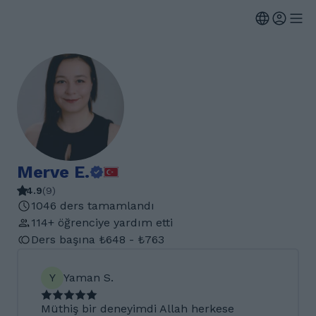
Merve E.
4.9
(
9
)
1046 ders tamamlandı
114+ öğrenciye yardım etti
Ders başına ₺648 - ₺763
Y
Yaman S.
Müthiş bir deneyimdi Allah herkese