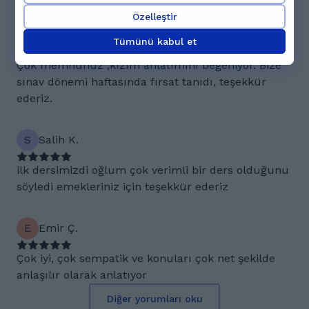
Özelleştir
İ
İpek K.
Tümünü kabul et
Çok memnunuz ,kızım anlatımını beğeniyor. Bize
sınav dönemi haftasında fırsat tanıdı, teşekkür
ederiz.
S
Salih K.
ilk dersimizdi oğlum çok verimli bir ders olduğunu
söyledi emekleriniz için teşekkür ederiz
E
Emir Ç.
Çok iyi, çok sempatik ve konuları çok net şekilde
anlaşılır olarak anlatıyor
Diğer yorumları oku