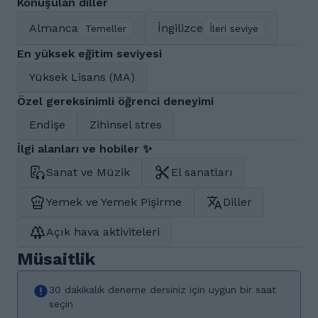
Konuşulan diller
Almanca
İngilizce
Temeller
İleri seviye
En yüksek eğitim seviyesi
Yüksek Lisans (MA)
Özel gereksinimli öğrenci deneyimi
Endişe
Zihinsel stres
İlgi alanları ve hobiler ✨
Sanat ve Müzik
El sanatları
Yemek ve Yemek Pişirme
Diller
Açık hava aktiviteleri
Müsaitlik
30 dakikalık deneme dersiniz için uygun bir saat
seçin