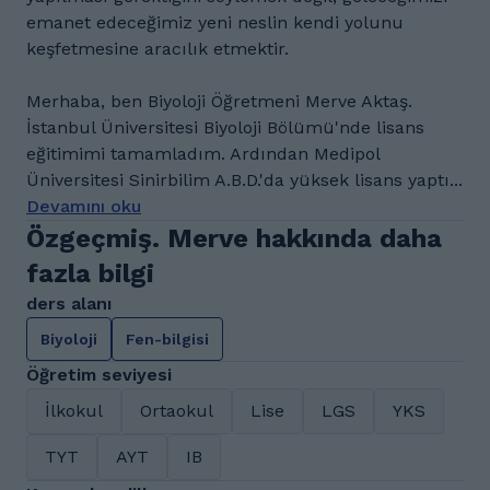
emanet edeceğimiz yeni neslin kendi yolunu
keşfetmesine aracılık etmektir.
Merhaba, ben Biyoloji Öğretmeni Merve Aktaş.
İstanbul Üniversitesi Biyoloji Bölümü'nde lisans
eğitimimi tamamladım. Ardından Medipol
Üniversitesi Sinirbilim A.B.D.'da yüksek lisans yaptı...
Devamını oku
Özgeçmiş. Merve hakkında daha
fazla bilgi
ders alanı
Biyoloji
Fen-bilgisi
Öğretim seviyesi
İlkokul
Ortaokul
Lise
LGS
YKS
TYT
AYT
IB