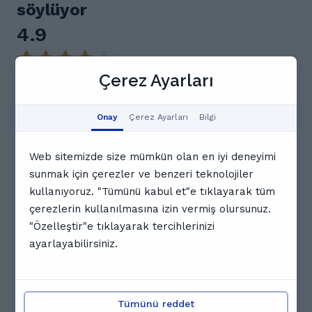
söylüyor
4.9
Çerez Ayarları
9 yorum
Geri bildirim özeti
Onay
Çerez Ayarları
Bilgi
Öğrenciler, Merve Öğretmen'in derslerinin çok
eğlenceli ve verimli olduğunu, konuları net ve
anlaşılır bir şekilde anlattığını, sınav döneminde bile
Web sitemizde size mümkün olan en iyi deneyimi
öğrencilere ekstra destek verdiğini belirtiyorlar.
sunmak için çerezler ve benzeri teknolojiler
Öğrenciler tarafından çok sevildiği ve bu
kullanıyoruz. "Tümünü kabul et"e tıklayarak tüm
Bu yapay zeka özeti, kullanıcı geri bildirimlerinden elde
çerezlerin kullanılmasına izin vermiş olursunuz.
edilen temel içgörülere dayanmaktadır.
"Özelleştir"e tıklayarak tercihlerinizi
Y
Yaman S.
ayarlayabilirsiniz.
Müthiş bir deneyimdi Allah herkese inşallah
böylebir öğretmen verir konu anlatımı çok güzel ve
Tümünü reddet
motivasyonu da çok iyi veriyor