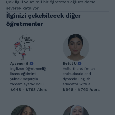
Çok ilgili ve azimli bir öğretmen oğlum derse
severek katılıyor
İlginizi çekebilecek diğer
öğretmenler
Aysenur S.
Betül U.
İngilizce Öğretmenliği
Hello there! I'm an
lisans eğitimimi
enthusiastic and
yüksek başarıyla
dynamic English
tamamlayarak bölüm
educator with a
birincisi ve fakülte
₺648 - ₺763 /ders
passion for teaching
₺648 - ₺763 /ders
ikincisi oldum. Yüksek
and a zest for life.
lisansımı da başarıyla
Currently pursuing a
bitirdim. Özel bir
Master's degree in
kurumda İngilizce
Sociology, I thrive on
öğretmeni olarak
the interplay