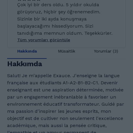
Çok iyi bir ders oldu. 5 yıldır okulda
görüyoruz, hiçbir şey öğrenemedim.
Sizinle bir iki ayda konuşmaya
başlayacağımı hissediyorum. Sizi
tanıdığıma memnun oldum. Teşekkürler.
Tüm yorumları görüntüle
Hakkında
Müsaitlik
Yorumlar (3)
Hakkımda
Salut! Je m'appelle Exauce. J'enseigne la langue
française aux étudiants A1-A2-B1-B2-C1. Devenir
enseignant est une aspiration déterminée, motivée
par un engagement inébranlable à favoriser un
environnement éducatif transformateur. Guidé par
ma passion d'inspirer les jeunes esprits, mon
objectif est de cultiver non seulement l'excellence
académique, mais aussi la pensée critique,
l'empathie et un amour permanent de