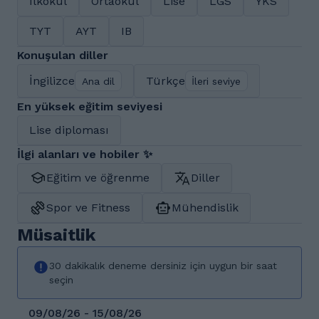
İlkokul
Ortaokul
Lise
LGS
YKS
TYT
AYT
IB
Konuşulan diller
İngilizce
Türkçe
Ana dil
İleri seviye
En yüksek eğitim seviyesi
Lise diploması
İlgi alanları ve hobiler ✨
Eğitim ve öğrenme
Diller
Spor ve Fitness
Mühendislik
Müsaitlik
30 dakikalık deneme dersiniz için uygun bir saat
seçin
09/08/26 - 15/08/26