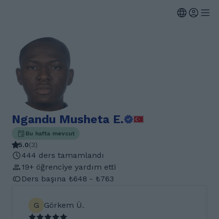
Ngandu Musheta E.
Bu hafta mevcut
5.0
(
3
)
444 ders tamamlandı
19+ öğrenciye yardım etti
Ders başına ₺648 - ₺763
G
Görkem Ü.