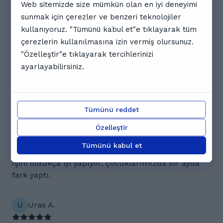
5.0
Web sitemizde size mümkün olan en iyi deneyimi
sunmak için çerezler ve benzeri teknolojiler
kullanıyoruz. "Tümünü kabul et"e tıklayarak tüm
3 yorum
çerezlerin kullanılmasına izin vermiş olursunuz.
G
Görkem Ü.
"Özelleştir"e tıklayarak tercihlerinizi
ayarlayabilirsiniz.
Çok iyi bir ders oldu. 5 yıldır okulda görüyoruz,
hiçbir şey öğrenemedim. Sizinle bir iki ayda
konuşmaya başlayacağımı hissediyorum. Sizi
Tümünü reddet
tanıdığıma memnun oldum. Teşekkürler.
Özelleştir
T
Türker T.
Tümünü kabul et
İşini oldukça iyi yapıyor, çocuklarımızda bir ayda
fark yaptı.
U
Uras A.