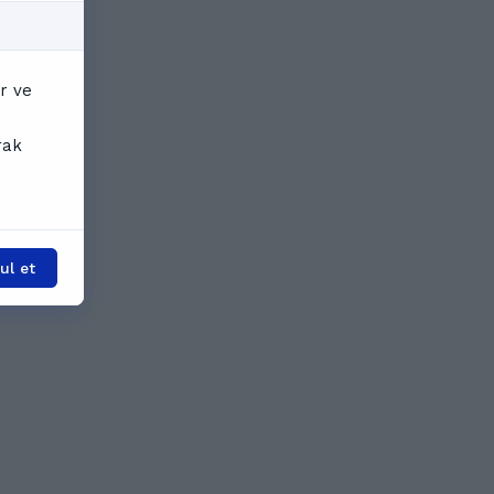
r ve
rak
l et