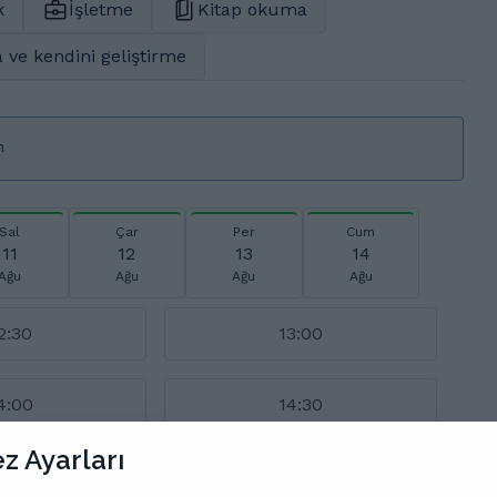
k
İşletme
Kitap okuma
 ve kendini geliştirme
n
Sal
Çar
Per
Cum
11
12
13
14
Ağu
Ağu
Ağu
Ağu
2:30
13:00
4:00
14:30
z Ayarları
5:30
16:00