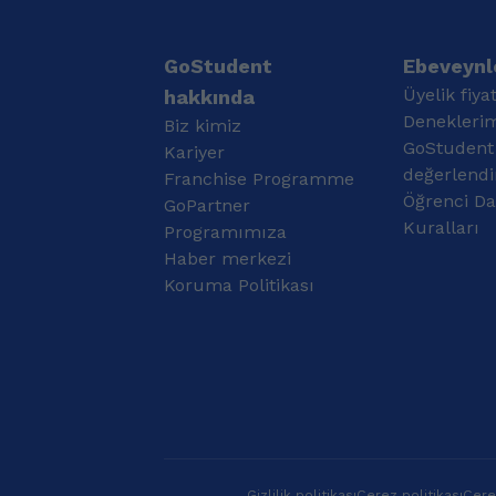
eşlik etmekten mutluluk
öğrencinin “Artık
duyarım. Samsun
yapabiliyorum!” dediği
Ondokuz Mayıs
an, öğretmenlikte en
GoStudent
Ebeveynle
Üniversitesi Fransızca
sevdiğim şey.
Üyelik fiyat
hakkında
öğretmenliği
Denekleri
Biz kimiz
mezunuyum. Aynı
GoStudent
zamanda Eskişehir
Kariyer
Anadolu Üniversitesi
değerlendi
Franchise Programme
Uluslararası İlişkiler
Öğrenci Da
GoPartner
Lisans mezunuyum.
Kuralları
Programımıza
Okuldayken stajımı
Haber merkezi
tamamladıktan sonra
aynı zamanda Halk
Koruma Politikası
eğitim merkezinde usta
öğretici olarak fransızca
kurslar açtım ve birçok
öğrencimi sıfırdan B1-B2
seviyeye taşıdım.
Gizlilik politikası
Çerez politikası
Çerez