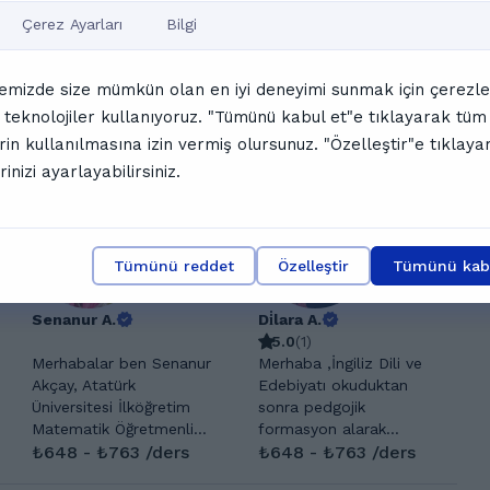
Çerez Ayarları
Bilgi
7:00
17:30
emizde size mümkün olan en iyi deneyimi sunmak için çerezle
 teknolojiler kullanıyoruz. "Tümünü kabul et"e tıklayarak tüm
amamını göster
rin kullanılmasına izin vermiş olursunuz. "Özelleştir"e tıklaya
nler
rinizi ayarlayabilirsiniz.
Tümünü reddet
Özelleştir
Tümünü kabu
Senanur A.
Di̇lara A.
5.0
(
1
)
Merhabalar ben Senanur
Merhaba ,İngiliz Dili ve
Akçay, Atatürk
Edebiyatı okuduktan
Üniversitesi İlköğretim
sonra pedgojik
Matematik Öğretmenliği
formasyon alarak
mezunuyum.4 senelik
₺648 - ₺763 /ders
2015'den bu yana
₺648 - ₺763 /ders
özel ders tecrübem var
İngilizce öğretmenliği