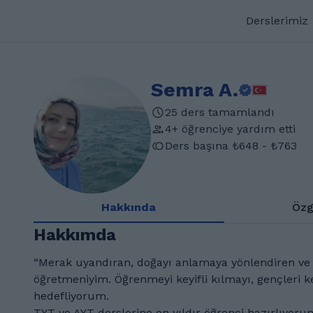
Derslerimiz
Semra A.
25 ders tamamlandı
4+ öğrenciye yardım etti
Ders başına ₺648 - ₺763
Hakkında
Özg
Hakkımda
“Merak uyandıran, doğayı anlamaya yönlendiren ve b
öğretmeniyim. Öğrenmeyi keyifli kılmayı, gençleri 
hedefliyorum.
TYT ve AYT derslerine on yıldır öğrenci hazırlıyoru