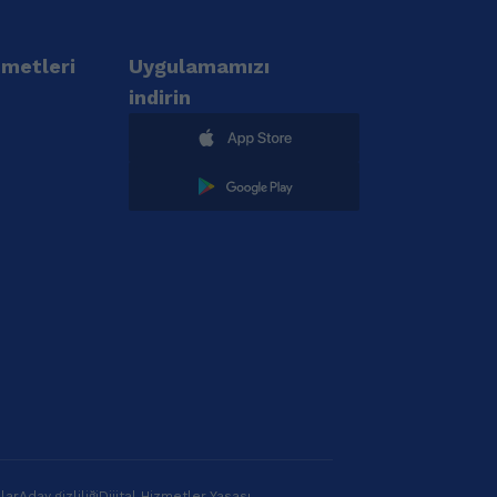
zmetleri
Uygulamamızı
indirin
lar
Aday gizliliği
Dijital Hizmetler Yasası