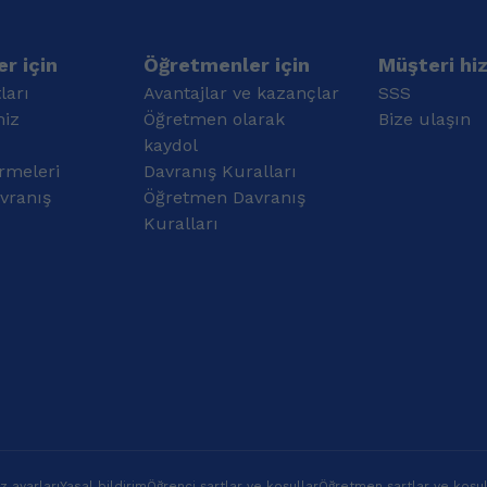
kolejlerde İngilizce
Öğretmenliği
yapmaktayım.
r için
Öğretmenler için
Müşteri hi
ları
Avantajlar ve kazançlar
SSS
miz
Öğretmen olarak
Bize ulaşın
kaydol
rmeleri
Davranış Kuralları
vranış
Öğretmen Davranış
Kuralları
 ayarları
Yasal bildirim
Öğrenci şartlar ve koşullar
Öğretmen şartlar ve koşul