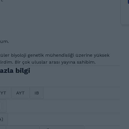
dum.
üler biyoloji genetik mühendisliği üzerine yüksek
tirdim. Bir çok uluslar arası yayına sahibim.
zla bilgi
TYT
AYT
IB
A)