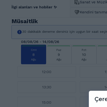
Sanat ve Müzi
İlgi alanları ve hobiler ✨
Kendini tanıma
Müsaitlik
30 dakikalık deneme dersiniz için uygun bir saat seçi
08/08/26 - 14/08/26
Cmt
Paz
Pzt
8
9
10
Ağu
Ağu
Ağu
12:00
1
13:30
1
Çere
15:00
1