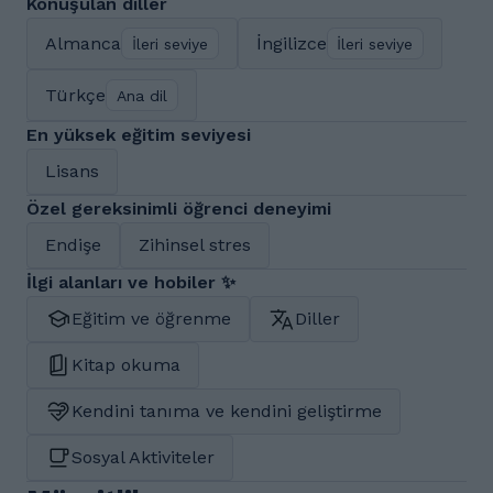
Konuşulan diller
Almanca
İngilizce
İleri seviye
İleri seviye
Türkçe
Ana dil
En yüksek eğitim seviyesi
Lisans
Özel gereksinimli öğrenci deneyimi
Endişe
Zihinsel stres
İlgi alanları ve hobiler ✨
Eğitim ve öğrenme
Diller
Kitap okuma
Kendini tanıma ve kendini geliştirme
Sosyal Aktiviteler