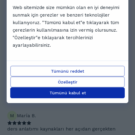
Web sitemizde size mümkün olan en iyi deneyimi
Takvimin tamamını göster
sunmak için çerezler ve benzeri teknolojiler
Yorumlar. Şüheda'in öğrencileri ne
kullanıyoruz. "Tümünü kabul et"e tıklayarak tüm
söylüyor
çerezlerin kullanılmasına izin vermiş olursunuz.
"Özelleştir"e tıklayarak tercihlerinizi
5.0
ayarlayabilirsiniz.
3 yorum
K
Kaan K.
Tümünü reddet
Özelleştir
Almanca dersi oğlumun okul notları çok iyi.
Şüheda Öğretmeninimizden ve oğlumun Almanca
Tümünü kabul et
dersine katkısından mennunum.
M
María B.
ders anlatımı kaynakları her açıdan gerçekten