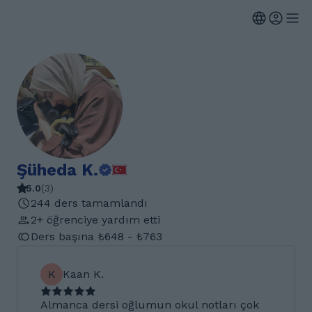
Şüheda K.
5.0
(
3
)
244 ders tamamlandı
2+ öğrenciye yardım etti
Ders başına ₺648 - ₺763
K
Kaan K.
Almanca dersi oğlumun okul notları çok