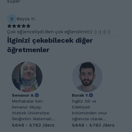
süper
B
Beyza H.
Çok eğlenceliydi.Ben çok eğlendim!!!:) :) :) :) :)
İlginizi çekebilecek diğer
öğretmenler
Senanur A.
Burak Y.
Merhabalar ben
İngiliz Dili ve
Senanur Akçay,
Edebiyatı
Atatürk Üniversitesi
bölümünden onur
İlköğretim Matematik
öğrencisi olarak
Öğretmenliği
₺648 - ₺763 /ders
mezun oldum. Lisans
₺648 - ₺763 /ders
mezunuyum.4 senelik
boyunca sadece dil