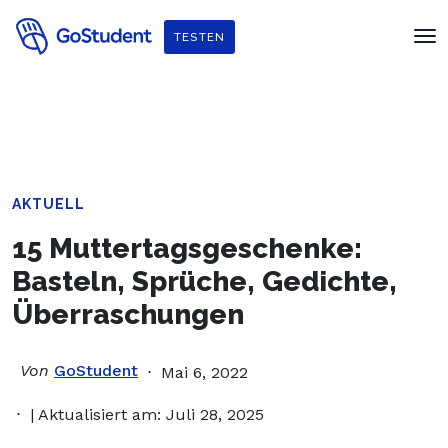
Verbessere dein Englisch und hol dir
ein gratis E-Book von
TESTEN
Penguin Readers
!
AKTUELL
15 Muttertagsgeschenke:
Basteln, Sprüche, Gedichte,
Überraschungen
Von
GoStudent
Mai 6, 2022
| Aktualisiert am: Juli 28, 2025