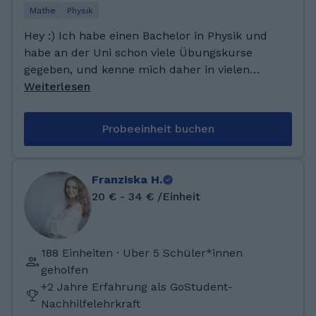
Mathe
Physik
Hey :) Ich habe einen Bachelor in Physik und
habe an der Uni schon viele Übungskurse
gegeben, und kenne mich daher in vielen
Bereichen der Physik und Mathematik gut aus.
Weiterlesen
Auch ich hatte zur Schulzeiten immer wieder
Probleme in diesen Fächern und kann mich
Probeeinheit buchen
gut erinnern, was mir damals geholfen hat
und freue mich, dieses Wissen weiterzugeben!
Abitur (Note 1,5) am Neuen Gymnasium
Franziska H.
Oldenburg 2019 — LK Physik, Chemie
20 € - 34 € /Einheit
Geschichte, P4 Englisch und P5 Mathe
Bachelor of Science in Physik (Note 1,88) an
der Universität Oldenburg 2023 —
188 Einheiten · Uber 5 Schüler*innen
Bachelorarbeit in der Turbulenzforschung Seit
geholfen
April 2024 Masterstudiengang Physik, April bis
+2 Jahre Erfahrung als GoStudent-
September 2024 Werkstudent Deutsche
Nachhilfelehrkraft
WindGuard Ende November 2024 bis Ende