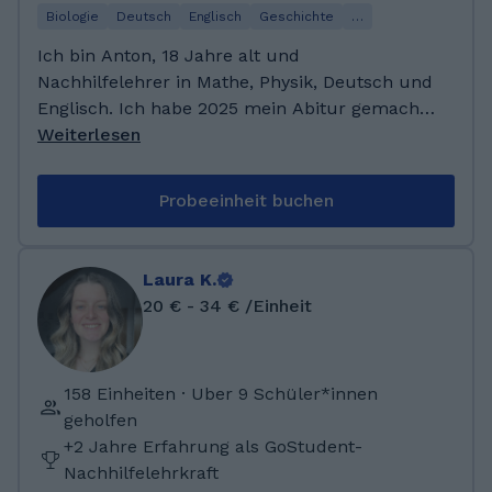
den Abiprüfungen und Halbjahren bis auf
Biologie
Deutsch
Englisch
Geschichte
…
zwei Ausnahmen (14 Punkte) mit 15 Punkten
Ich bin Anton, 18 Jahre alt und
bewertet.
Nachhilfelehrer in Mathe, Physik, Deutsch und
Englisch. Ich habe 2025 mein Abitur gemacht
und bin daher noch recht vertraut mit den
Weiterlesen
Themen ;) In meiner Freizeit singe ich gern
und spiele Klavier oder mache Sport. Ich freue
Probeeinheit buchen
mich, dir zu helfen! Ich habe 2025 mein Abitur
mit 1,0 bestanden, meine Leistungskurse
waren Mathe und Physik. Schon während
Laura K.
meiner Schullaufbahn habe ich regelmäßig
20 € - 34 € /Einheit
Mitschülern geholfen und Aufgaben erklärt.
Mir macht es Spaß, im Austausch zu lernen
und dabei neue Themen spielend zu
158 Einheiten · Uber 9 Schüler*innen
verstehen.
geholfen
+2 Jahre Erfahrung als GoStudent-
Nachhilfelehrkraft