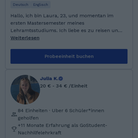
Deutsch
Englisch
Hallo, ich bin Laura, 23, und momentan im
ersten Mastersemester meines
Lehramtsstudiums. Ich liebe es zu reisen und
bin auch in verschiedenen Ländern
Weiterlesen
aufgewachsen, wodurch ich mit der
englischen Sprache schon früh vertraut war.
Probeeinheit buchen
Ich habe bereits drei Jahre in Hong Kong und
drei Jahre in Pretoria gelebt, wo ich deutsche
Auslandsschulen besucht habe. Ich habe 2021
Julia K.
mein Abitur gemacht und studiere seitdem
20 € - 34 € /Einheit
Deutsch und Englisch auf Lehramt. Ich habe
früher schon Nachhilfe gegeben und habe
letztes Jahr auch in einer Grundschule Lese-
84 Einheiten · Uber 6 Schüler*innen
und Rechtschreibförderung angeboten. 2023
geholfen
habe ich ein dreimonatiges
+11 Monate Erfahrung als GoStudent-
Auslandspraktikum an einer Schule in Malta
Nachhilfelehrkraft
absolviert. Außerdem arbeite ich an einer