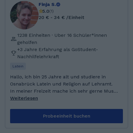
Finja S.
5.0
(
1
)
20 € - 34 € /Einheit
1238 Einheiten · Uber 16 Schüler*innen
geholfen
+3 Jahre Erfahrung als GoStudent-
Nachhilfelehrkraft
Latein
Hallo, ich bin 25 Jahre alt und studiere in
Osnabrück Latein und Religion auf Lehramt.
In meiner Freizeit mache ich sehr gerne Musik
und spiele ich in einem Orchester Oboe.
Weiterlesen
Ansonsten verbringe ich gerne Zeit mit
Pferden und treffe mich mit Freunden. Ich
Probeeinheit buchen
freue mich, ein Teil des GoStudent-Teams zu
sein.