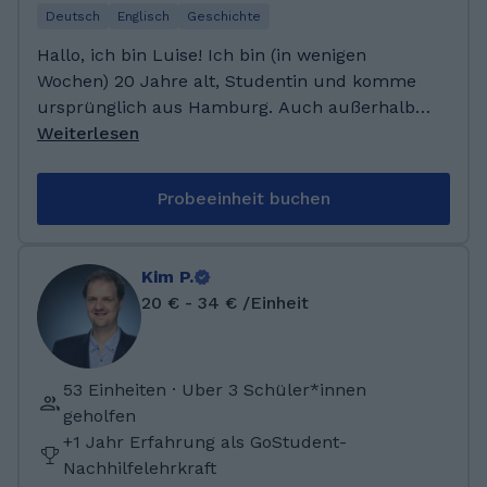
Deutsch
Englisch
Geschichte
Hallo, ich bin Luise! Ich bin (in wenigen
Wochen) 20 Jahre alt, Studentin und komme
ursprünglich aus Hamburg. Auch außerhalb
meines Studiums interessiere ich mich für
Weiterlesen
Politik und gesellschaftliche Themen. Ich lese
gerne und verbringe meine Freizeit viel mit
Probeeinheit buchen
Freunden und Familie (ich bin große
Schwester von zwei kleinen Brüdern). Ich
wohne derzeit in Lüneburg, verbringe meine
Kim P.
Wochenenden aber größtenteils in Hamburg.
20 € - 34 € /Einheit
Ich habe im Jahr 2024 mein Abitur in den
Fächern Deutsch, Englisch, Geschichte und
Biologie am Gymnasium Altona in Hamburg
53 Einheiten · Uber 3 Schüler*innen
gemacht. Anschließend habe ich mich dazu
geholfen
entschieden direkt mit meinem Studium zu
+1 Jahr Erfahrung als GoStudent-
beginnen. Aktuell studiere ich
Nachhilfelehrkraft
Politikwissenschaften mit dem Nebenfach