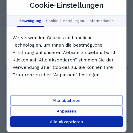
ich auch an meine Schüler weiter.
Cookie-Einstellungen
Englisch
Informatik
Mathe
Physik
Mein Name ist Josua Oppermann, ich bin 21
Einwilligung
Cookie-Einstellungen
Informationen
Jahre alt und studiere Informatik in Hannover.
Ich hatte Mathematik, Physik und Informatik
als Leistungskurse im Abitur und beschäftige
Weiterlesen
Wir verwenden Cookies und ähnliche
mich auch in meiner Freizeit mit letzteren. Ich
Technologien, um Ihnen die bestmögliche
habe bereits im ersten Jahr meines Studiums
Erfahrung auf unserer Website zu bieten. Durch
Probeeinheit buchen
privat Nachhilfe in Informatik gegeben. Meine
Klicken auf "Alle akzeptieren" stimmen Sie der
Freizeit verbringe ich meist mit Sport, Kochen
Verwendung aller Cookies zu. Sie können Ihre
oder Online.
Präferenzen über "Anpassen" festlegen.
Verifizierte Nachhilfelehrer*innen
Alle Nachhilfelehrer*innen durchlaufen das
GoStudent-Bewerbungsverfahren inkl.
Alle ablehnen
gründlicher Überprüfung und
Anpassen
Hintergrundcheck.
Alle akzeptieren