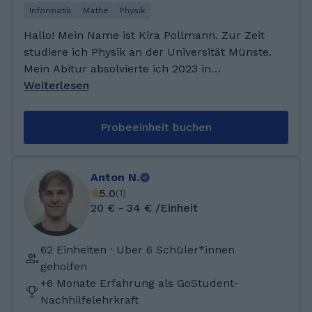
Informatik
Mathe
Physik
Hallo! Mein Name ist Kira Pollmann. Zur Zeit
studiere ich Physik an der Universität Münste.
Mein Abitur absolvierte ich 2023 in
Niedersachsen, das sogar als zweitbeste des
Weiterlesen
Bundeslandes in besagtem Jahr. Sogar bei
Jugend präsentiert konnte ich im Jahr 2020
Probeeinheit buchen
mit einer Präsentation über das Immunsystem
überzeugen und gelang unter die besten 20
bundesweit. Ich freue mich darauf, zu
Anton N.
unterrichten und Schüler*innen von meinen
5.0
(
1
)
Lieblingsfächern zu begeistern! Zur Zeit
20 € - 34 € /Einheit
studiere ich an der Universität Münster. Mein
Abitur machte ich am Gymnasium Marianum
62 Einheiten · Uber 6 Schüler*innen
in Meppen (Niedersachsen). Meine
geholfen
Leistungskurse waren Mathematik, Biologie
+6 Monate Erfahrung als GoStudent-
und Physik. Informatik belegte ich im
Nachhilfelehrkraft
Grundkurs. Diese Fächer wurden bei mir in