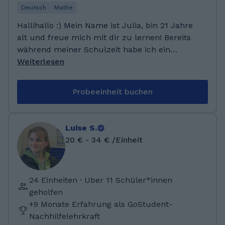
Schule als Vertretungslehrerin.
Deutsch
Mathe
Hallihallo :) Mein Name ist Julia, bin 21 Jahre
alt und freue mich mit dir zu lernen! Bereits
während meiner Schulzeit habe ich ein
Praktikum in einer Grundschule gemacht und
Weiterlesen
gemerkt wie viel Freude es mir macht die
Kindern beim Lernen zu unterstützen. In
Probeeinheit buchen
meiner Freizeit verbringe ich viel Zeit mit
Freunden, treibe Sport und lese sehr gern. Bis
bald, Julia! :) Mein Abitur habe ich am
Luise S.
Henfling-Gymnasium in Meiningen absolviert.
20 € - 34 € /Einheit
Aktuell studiere ich im 5. Semester an der
Julius-Maximilians Universität Würzburg.
Mein Hauptfach ist Deutsch und in den letzten
24 Einheiten · Uber 11 Schüler*innen
zwei Jahren habe ich auch Mathematik
geholfen
(Klasse 1-4) intensiv behandelt. Mein Ziel ist
+9 Monate Erfahrung als GoStudent-
das Lehramtsstudium mit dem Staatsexamen
Nachhilfelehrkraft
abzuschließen.