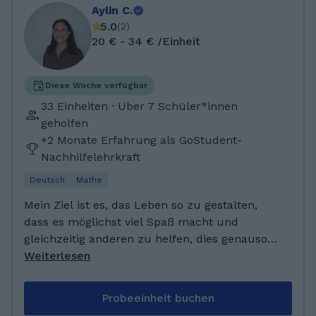
Aylin C.
5.0
(
2
)
20 € - 34 € /Einheit
Diese Woche verfügbar
33 Einheiten · Uber 7 Schüler*innen
geholfen
+2 Monate Erfahrung als GoStudent-
Nachhilfelehrkraft
Deutsch
Mathe
Mein Ziel ist es, das Leben so zu gestalten,
dass es möglichst viel Spaß macht und
gleichzeitig anderen zu helfen, dies genauso
zu erreichen. Das Unterrichten gibt mir genau
Weiterlesen
diese Möglichkeit, weswegen ich es so sehr
liebe. Den Kindern dabei zuzusehen, wie sie
Probeeinheit buchen
ihre Erfolge feiern und Vertrauen in sich selbst