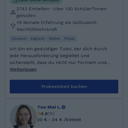
des Grundschullehramtes. Während meines
Diese Woche verfügbar
FSJP habe ich immer mal wieder bei mir im
2743 Einheiten · Uber 130 Schüler*innen
Ort in der Nachhilfe Unterricht in den Fächern
geholfen
Mathe und Deutsch gegeben.
+9 Monate Erfahrung als GoStudent-
Nachhilfelehrkraft
Deutsch
Englisch
Mathe
Physik
Ich bin ein geduldiger Tutor, der dich durch
jede Herausforderung begleitet und
sicherstellt, dass du nicht nur Formeln und
Fakten auswendig lernst, sondern wirklich
Weiterlesen
verstehst, was dahintersteckt. Schritt für
Schritt. In deinem Tempo. Mit klaren
Probeeinheit buchen
Erklärungen und der Überzeugung, dass du
es schaffen wirst! Ich habe das Hans-Sachs-
Gymnasium im Nürnberg besucht und dort
Tao Mai L.
Abitur gemacht. Danach habe ich drei
4.8
(
10
)
Semester Computerlinguistik in Heidelberg
20 € - 34 € /Einheit
studiert. Später habe ich Wirtschaftsinformatik