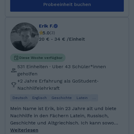
durch mein Lehramtsstudium bin ich auch
Probeeinheit buchen
bestens mit dem Deutschen Schulsystem
vertraut. Folgende Sprachen beherrsche ich:
Deutsch: C2-Niveau Englisch: C2-Niveau
Erik F.
Französisch: C1-Niveau Niederländisch: B2-
5.0
(
3
)
Niveau Ich habe bereits Erfahrung darin,
20 € - 34 € /Einheit
Brüdern und Cousins, sowie
Nachbarschaftskinder bei den Hausaufgaben
zu helfen. Außerdem habe ich an dem
Diese Woche verfügbar
ehrenamtlichen Projekt Lern-Fair-Plus
531 Einheiten · Uber 43 Schüler*innen
teilgenommen, welches Nachhilfe und
geholfen
Förderung von bildungsbenachteiligten
+2 Jahre Erfahrung als GoStudent-
Schülerinnen und Schüler ermöglicht. Meines
Nachhilfelehrkraft
Wissens habe ich bisher noch keine Schülerin
Deutsch
Englisch
Geschichte
Latein
…
oder Schüler mit Lernschwächen betreut. Zu
meinen Hobbies zählen Klavierspielen,
Mein Name ist Erik, bin 23 Jahre alt und biete
Kochen, Cocktails mischen und Lesen.
Nachhilfe in den Fächern Latein, Russisch,
Außerdem treibe ich noch gerne Sport und
Geschichte und Altgriechisch. Ich kann sowohl
bin in einem Fechtverein. Nebenbei leite ich
Unterstützung anbieten, als auch
Weiterlesen