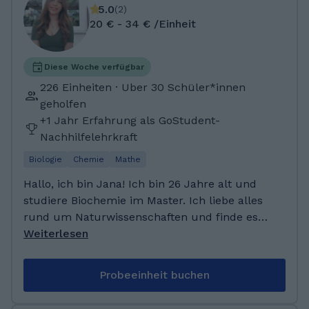
Interesse und Ihre Zeit! Ich freue mich darauf,
Josefschule in Lendringsen, wo ich die
5.0
(
2
)
Sie auf Ihrem Lernweg begleiten zu dürfen
Grundschule besuchte. Anschließend
20 € - 34 € /Einheit
und gemeinsam eine motivierende
wechselte ich auf die Realschule Lendringsen
Lernatmosphäre zu schaffen. 💐🤝
und erlangte dort die mittlere Reife. Danach
besuchte ich das Hönne-Berufskolleg, wo ich
Diese Woche verfügbar
meine schulische und fachliche Ausbildung
226 Einheiten · Uber 30 Schüler*innen
weiter vertiefte. Aktuell studiere ich
geholfen
Technische Informatik an der FH
+1 Jahr Erfahrung als GoStudent-
Südwestfalen in Hagen.
Nachhilfelehrkraft
Biologie
Chemie
Mathe
Hallo, ich bin Jana! Ich bin 26 Jahre alt und
studiere Biochemie im Master. Ich liebe alles
rund um Naturwissenschaften und finde es
total spannend, komplexe Themen
Weiterlesen
verständlich zu machen. Am meisten freut es
mich, wenn ich andere mit meiner
Probeeinheit buchen
Begeisterung anstecken kann. Nach dem
Abitur habe ich eine Ausbildung zur