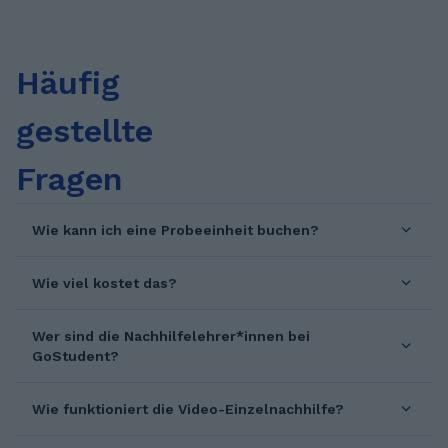
Unterstützen von Schüler*innen gesammelt.
Nach dem Abitur habe ich mehrere Monate
als Au Pair in Oslo verbracht, wo ich meine
Häufig
Selbstständigkeit sowie pädagogischen
Fähigkeiten weiterentwickeln konnte.
gestellte
Fragen
Wie kann ich eine Probeeinheit buchen?
Wie viel kostet das?
Wer sind die Nachhilfelehrer*innen bei
GoStudent?
Wie funktioniert die Video-Einzelnachhilfe?