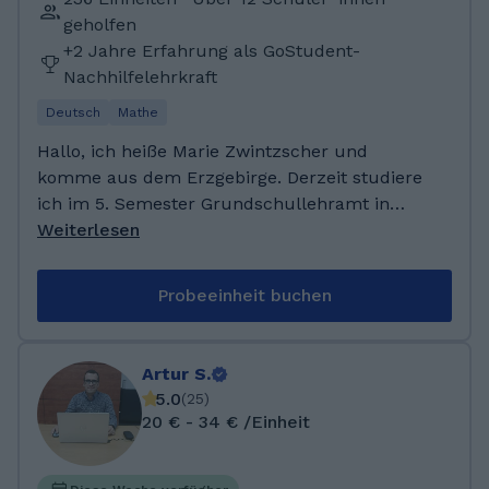
geholfen
+2 Jahre Erfahrung als GoStudent-
Nachhilfelehrkraft
Deutsch
Mathe
Hallo, ich heiße Marie Zwintzscher und
komme aus dem Erzgebirge. Derzeit studiere
ich im 5. Semester Grundschullehramt in
Leipzig. In meiner Freizeit mache ich gerne
Weiterlesen
Sport und gehe in die Freiwillige Feuerwehr.
Ich bin ein sehr netter, hilfsbereiter und
Probeeinheit buchen
emphatischer Mensch. Über diesen Nebenjob
bin ich sehr glücklich und freue mich auf eine
schöne gemeinsame Zeit mit meinen
Artur S.
Schüler:innen. Ich habe bereits die Allgemeine
5.0
(
25
)
Hochschulreife abgeschlossen und ein
20 € - 34 € /Einheit
Freiwilliges Soziales Jahr Pädagogik absolviert.
Nun befinde ich mich derzeit im 5. Semester