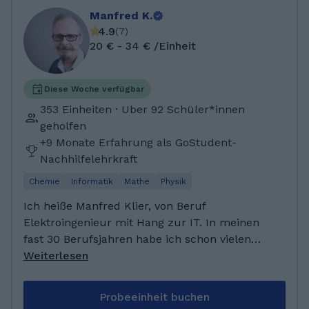
Biologielaborantin abgeschlossen. Da ich mich
Manfred K.
noch weiter spezialisieren wollte und meine
4.9
(
7
)
Kompetenzen in dem Bereich noch erweitern
20 € - 34 € /Einheit
wollte, habe ich im Anschluss ein Bachelor in
Biochemie gestartet und abgeschlossen.
Aktuell mache ich noch einen Master in
Diese Woche verfügbar
Biochemie. In dieser gesamten Zeit habe ich
353 Einheiten · Uber 92 Schüler*innen
bereits oft im Freundes und Bekanntenkreis
geholfen
gerne Nachhilfe gegeben. Vor allem im Bereich
+9 Monate Erfahrung als GoStudent-
der Naturwissenschaften und Mathe hat es
Nachhilfelehrkraft
mir schon immer viel Spaß gemacht, anderen
Chemie
Informatik
Mathe
Physik
die oft komplexen Themen verständlich näher
zubringen.
Ich heiße Manfred Klier, von Beruf
Elektroingenieur mit Hang zur IT. In meinen
fast 30 Berufsjahren habe ich schon vielen
Schülern und Auszubildenden durch ihre
Weiterlesen
Prüfungen geholfen. Gerade in den
sogenannten "Autsch" Fächern, wie Mathe und
Probeeinheit buchen
Physik. Es macht mir Freude zu sehen, wenn