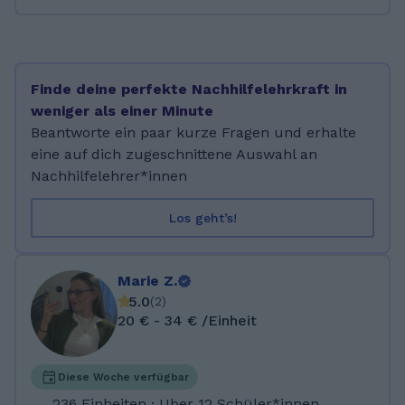
und ihre Fähigkeiten bekommen ist einfach
super. Mit dieser Motivation habe ich mein
Referendariat erfolgreich abgeschlossen. Da
ich gerne reisen aber nicht ganz auf das
Finde deine perfekte Nachhilfelehrkraft in
Unterrichten verzichten möchte, habe ich
weniger als einer Minute
mich dazu entschieden dies online zu tun. Ich
Beantworte ein paar kurze Fragen und erhalte
habe meinen Master of Education an der
eine auf dich zugeschnittene Auswahl an
Universität Münster gemacht und auch bereits
Nachhilfelehrer*innen
das 2. Staatsexamen für Lehrkräfte an
Grundschulen abgelegt. Seitdem arbeite ich
Los geht’s!
als Lehrerin an einer Grundschule. Während
meiner Studienzeit habe ich immer wieder
Nachhilfe gegeben und an verschiedenen
Marie Z.
Förderprogrammen teilgenommen. In meinem
5.0
(
2
)
Referendariat und als Lehrerin konnte ich
20 € - 34 € /Einheit
zudem weitere wertvolle Erfahrungen
sammeln.
Diese Woche verfügbar
236 Einheiten · Uber 12 Schüler*innen