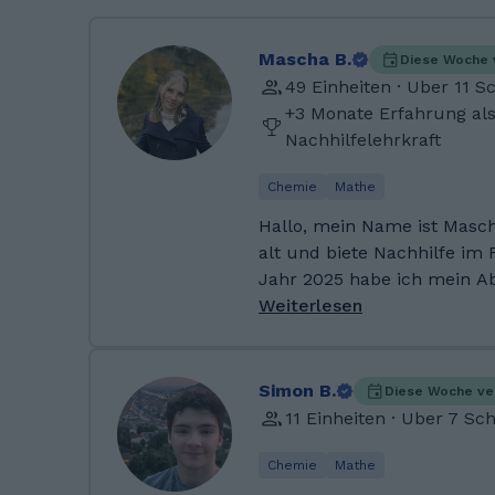
Mascha B.
Diese Woche 
49 Einheiten · Uber 11 
+3 Monate Erfahrung al
Nachhilfelehrkraft
Chemie
Mathe
Hallo, mein Name ist Mascha
alt und biete Nachhilfe im
Jahr 2025 habe ich mein Ab
(Note 1) in Mathe erfolgreic
Weiterlesen
Mathematik schon immer me
habe ich bereits seit der 5
Mitschülern dabei geholfen,
Simon B.
Diese Woche ve
Klassenarbeiten vorzuberei
11 Einheiten · Uber 7 Sc
über meine Schule auch off
und dabei wertvolle Erfahr
Chemie
Mathe
sammeln. Ich zeichne mich durch meine Geduld,