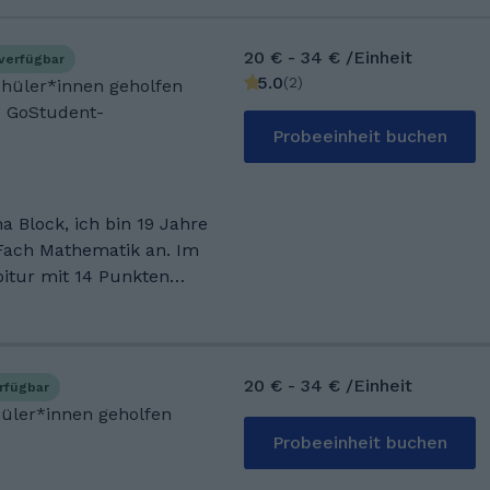
20 € - 34 € /Einheit
verfügbar
5.0
(
2
)
Schüler*innen geholfen
s GoStudent-
Probeeinheit buchen
 Block, ich bin 19 Jahre
 Fach Mathematik an. Im
itur mit 14 Punkten
h abgeschlossen. Da
in Lieblingsfach war,
. Klasse regelmäßig
 sich auf
20 € - 34 € /Einheit
rfügbar
ten. Später konnte ich
hüler*innen geholfen
iziell Nachhilfe geben
Probeeinheit buchen
ungen im Unterrichten