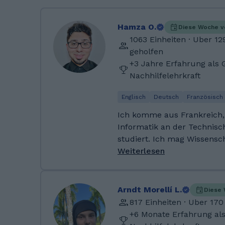
Hamza O.
Diese Woche v
1063 Einheiten · Uber 1
geholfen
+3 Jahre Erfahrung als 
Nachhilfelehrkraft
Englisch
Deutsch
Französisch
Ich komme aus Frankreich,
Informatik an der Technis
studiert. Ich mag Wissensc
Sprachen. In meiner Freizei
Weiterlesen
Natur spazieren oder zum F
versuche immer gesund zu
treiben, um fit zu bleiben. Nach meinem Abitur mit
Arndt Morellí L.
Diese 
Fokus Mathematik und Physi
817 Einheiten · Uber 17
Stipendium bekommen, um
+6 Monate Erfahrung al
studieren. Nachdem ich De