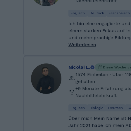
Nachhilfelehrkraft
gelernt habe, habe ich Phy
Universität München studie
Englisch
Deutsch
Französisch
Ich habe mich sowohl mit 
Ich bin eine engagierte und
Quantenfeldtheorie beschäft
einem starken Fokus auf in
Themen der angewandten P
und mehrsprachige Bildung
Quantentechnologien und F
aufgewachsenes Mischlings
Weiterlesen
**Spanisch, Portugiesisch
Muttersprachen**. Darüber
Englisch und Französisch 
Nicolai L.
Diese Woche v
(C2). Als Polyglottin bringe ich ein tiefes Verständnis
1574 Einheiten · Uber 1
für Sprachen und Lernproz
geholfen
unterrichte nicht nur vers
+9 Monate Erfahrung al
sondern auch die Fächer Ge
Nachhilfelehrkraft
Ein kleiner Nerd, ich weiß.
meinen Unterricht flexibel 
Englisch
Biologie
Deutsch
G
und die Bedürfnisse meiner
Über mich Mein Name ist Nicolai Lottmann. Im
kompletten Anfängern bis h
Jahr 2021 habe ich mein Ab
Universitätsniveau. Zusätzlich bin ich als