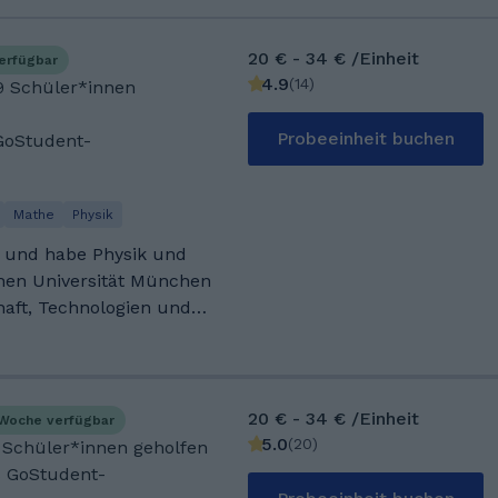
20 € - 34 € /Einheit
erfügbar
4.9
(
14
)
29 Schüler*innen
Probeeinheit buchen
GoStudent-
Mathe
Physik
 und habe Physik und
chen Universität München
haft, Technologien und
t gehe ich häufig in die
itnessstudio. Ich
 essen und Sport zu
20 € - 34 € /Einheit
Woche verfügbar
k, habe ich ein
5.0
(
20
)
0 Schüler*innen geholfen
 in Deutschland zu
s GoStudent-
utsch in Heidelberg