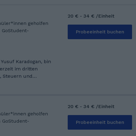
20 € - 34 € /Einheit
chüler*innen geholfen
s GoStudent-
Probeeinheit buchen
 Yusuf Karadogan, bin
erzeit im dritten
 Steuern und
BW Stuttgart. Mein
beraterkanzlei. Mein
24 mit den
ft, Mathematik und
20 € - 34 € /Einheit
iner Freizeit gehe ich
hüler*innen geholfen
o und spiele gerne mit
s GoStudent-
Probeeinheit buchen
m in Beilstein