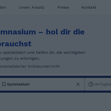
nden
Unser Ansatz
Preise
Kontakt
ymnasium – hol dir die
brauchst
pezialisiert und helfen dir, die wichtigsten
tungen zu erbringen.
ersonalisierter Onlineunterricht
Gymnasium
Verfügba