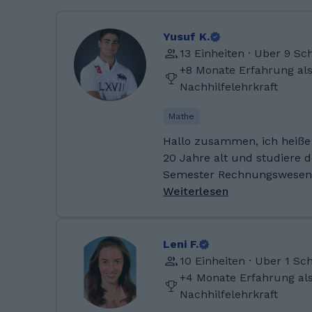
Yusuf K.
13 Einheiten · Uber 9 S
+8 Monate Erfahrung al
Nachhilfelehrkraft
Mathe
Hallo zusammen, ich heiße
20 Jahre alt und studiere d
Semester Rechnungswesen,
Wirtschaftsrecht an der DH
Weiterlesen
Arbeitgeber ist eine Steuer
Abitur habe ich im Jahr 20
Leistungsfächern Wirtscha
Leni F.
Physik abgeschlossen. In me
10 Einheiten · Uber 1 Sc
regelmäßig ins Fitnessstudi
+4 Monate Erfahrung al
Freunden Fußball. Ich habe 2024 mein Abitur am
Nachhilfelehrkraft
Herzog-Christoph-Gymnasiu