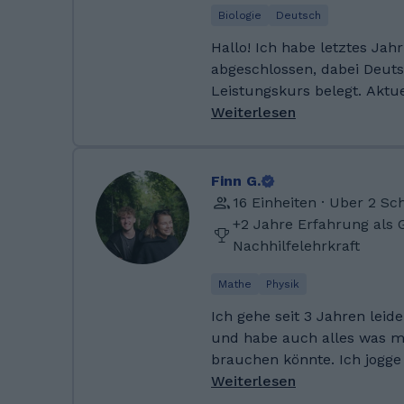
abgeschlossen. Derzeit stu
Biologie
Deutsch
Stuttgart im Studiengang 
Hallo! Ich habe letztes Jah
Steuern und Wirtschaftsrec
abgeschlossen, dabei Deuts
mir naturwissenschaftliche
Leistungskurs belegt. Aktue
Bereiche, die viel mit Zahle
Regelschullehramt mit der
Weiterlesen
analytischem Denken zu tu
Deutsch und Sport. Ich fre
Schülerinnen und Schülern
ihnen schwierige Inhalte ve
Finn G.
und sie individuell zu unte
16 Einheiten · Uber 2 S
selbstbewusst und erfolgre
+2 Jahre Erfahrung als 
arbeiten können. Ich mache ein Studium für
Nachhilfelehrkraft
Regelschullehramt mit Deu
Fächerkombination. Durch 
Mathe
Physik
Erfahrungen in der Nachhil
Ich gehe seit 3 Jahren leid
Schülerinnen und Schülern
und habe auch alles was 
ich Unterricht verständlich
brauchen könnte. Ich jogge
und individuell unterstütze
Innenstadt und höre extrem
Weiterlesen
und spanische Musik vor all