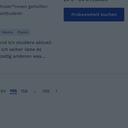
chüler*innen geholfen
direkt mein Studium
GoStudent-
Probeeinheit buchen
nden und
ahre Nachhilfe gegeben,
 Jahre. Hierbei habe ich
Mathe
Physik
 gesammelt.
und ich studiere aktuell
Ich selber liebe es
zeitig anderen was
zeit bin ich viel
reunden oder spiele mit
in Schweinfurt. Davor
155
154
156
...
159
mal wieder für Freunde
denke das ich mit der
elfen kann.