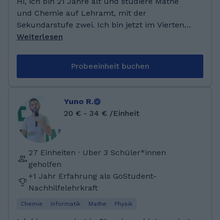
Hi, ich bin 21 Jahre alt und studiere Mathe
und Chemie auf Lehramt, mit der
Sekundarstufe zwei. Ich bin jetzt im Vierten
Semester. Ich war schon immer Mathe und
Weiterlesen
Zahlen begeistert und helfe super gerne
anderen dabei, Mathe besser zu verstehen. Ich
Probeeinheit buchen
habe die letzten Sieben Jahren regelmäßig
Mathenachhilfe gegeben. Ich war auf einer
Gesamtschule und habe dort mein Abi
Yuno R.
absolviert. Ich hatte als LKs Mathe und
20 € - 34 € /Einheit
Geschichte. Jetzt studiere ich an der
Universität, im vierten Semster, Mathe und
Chemie auf Lehramt. Besonders liegen mir
27 Einheiten · Uber 3 Schüler*innen
Lineare Algerbra und Analysis. Ich habe die
geholfen
letzten 7 Jahre regelmäßig Nachhilfe gegeben.
+1 Jahr Erfahrung als GoStudent-
Nachhilfelehrkraft
Chemie
Informatik
Mathe
Physik