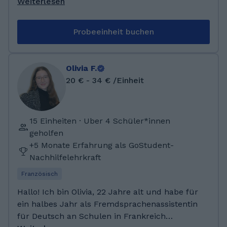
und mich durch euch auch selbst weiter zu
Weiterlesen
entwickeln. Meine Hobbys sind Tanzen und
Singen. Ich stecke sowohl dort als auch hier
Probeeinheit buchen
viel Leidenschaft hinein Bis jetzt habe ich mein
Abitur am Gymnasium absolviert. Dort habe
ich ein Jahr in der Hausaufgabenbetreuung
Olivia F.
ausgeholfen und in den darauffolgenden
20 € - 34 € /Einheit
Jahren auch Nachhilfe an mehrere Kinder
meiner Schule gegeben. Vor allem in Mathe,
Deutsch und Englisch habe ich diesen
15 Einheiten · Uber 4 Schüler*innen
Schülern geholfen.
geholfen
+5 Monate Erfahrung als GoStudent-
Nachhilfelehrkraft
Französisch
Hallo! Ich bin Olivia, 22 Jahre alt und habe für
ein halbes Jahr als Fremdsprachenassistentin
für Deutsch an Schulen in Frankreich