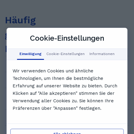
Häufig
gestellte
Cookie-Einstellungen
Fragen
Einwilligung
Cookie-Einstellungen
Informationen
Wie kann ich eine Probeeinheit buchen?
Wir verwenden Cookies und ähnliche
Technologien, um Ihnen die bestmögliche
Wie viel kostet das?
Erfahrung auf unserer Website zu bieten. Durch
Klicken auf "Alle akzeptieren" stimmen Sie der
Wer sind die Nachhilfelehrer*innen bei
Verwendung aller Cookies zu. Sie können Ihre
GoStudent?
Präferenzen über "Anpassen" festlegen.
Wie funktioniert die Video-Einzelnachhilfe?