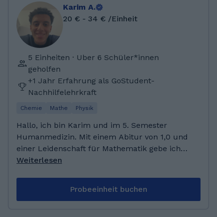
Karim A.
20 € - 34 € /Einheit
5 Einheiten · Uber 6 Schüler*innen
geholfen
+1 Jahr Erfahrung als GoStudent-
Nachhilfelehrkraft
Chemie
Mathe
Physik
Hallo, ich bin Karim und im 5. Semester
Humanmedizin. Mit einem Abitur von 1,0 und
einer Leidenschaft für Mathematik gebe ich
seit Jahren Nachhilfe. Mein Ziel ist es,
Weiterlesen
Schüler*innen mit klaren Erklärungen und
Motivation durch schwierige Themen zu
Probeeinheit buchen
begleiten. Neben dem Studium spiele ich
Fußball und Klavier. Ich bin in Leipzig auf die