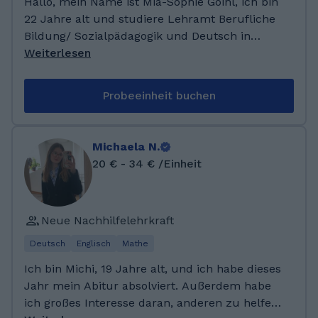
Hallo, mein Name ist Mia-Sophie Goihl, ich bin
22 Jahre alt und studiere Lehramt Berufliche
Bildung/ Sozialpädagogik und Deutsch in
Bayern. In meiner Freizeit lese ich sehr viel,
Weiterlesen
am liebsten Thriller, Fantasy und Dystopische
Bücher. Außerdem gehe ich gerne joggen,
Probeeinheit buchen
wandern und im Winter Skifahren, sowie
Snowboarden. Nach meinem
Realschulabschluss habe ich eine Ausbildung
Michaela N.
zur Kauffrau im Gesundheitswesen
20 € - 34 € /Einheit
erfolgreich abgeschlossen. Auf dem zweiten
Bildungsweg habe ich anschließend mein
Abitur nachgeholt und im letzten Herbst das
Neue Nachhilfelehrkraft
Studium für das Lehramt an beruflichen
Schulen aufgenommen.
Deutsch
Englisch
Mathe
Ich bin Michi, 19 Jahre alt, und ich habe dieses
Jahr mein Abitur absolviert. Außerdem habe
ich großes Interesse daran, anderen zu helfen