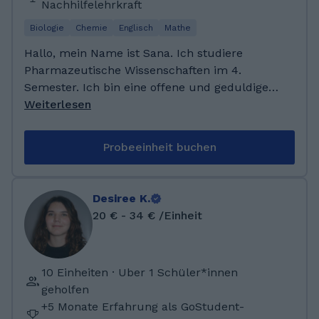
Nachhilfelehrkraft
Biologie
Chemie
Englisch
Mathe
Hallo, mein Name ist Sana. Ich studiere
Pharmazeutische Wissenschaften im 4.
Semester. Ich bin eine offene und geduldige
Person, und es ist mir besonders wichtig, dass
Weiterlesen
sich Schüler:innen wohlfühlen und mit
Motivation lernen können. Durch mein
Probeeinheit buchen
Studium verfüge ich über fundierte
Kenntnisse in naturwissenschaftlichen
Fächern und helfe euch gerne damit
Desiree K.
Realschulabschluss – Durchschnitt 1,3 Abitur
20 € - 34 € /Einheit
(berufliches Gymnasium, Profil
Gesundheitswesen) – Durchschnitt 1,7 Aktuell:
Bachelorstudium Pharmazeutische
10 Einheiten · Uber 1 Schüler*innen
Wissenschaften, 4. Semester Sprachen:
geholfen
Deutsch – Muttersprache Arabisch –
+5 Monate Erfahrung als GoStudent-
Muttersprache Englisch – B2 bis C1