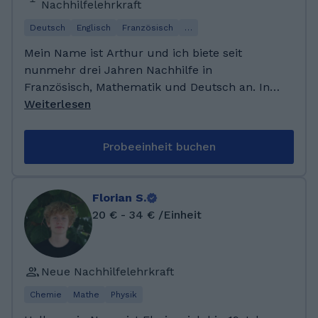
Nachhilfelehrkraft
Umgang mit Kindern.
Deutsch
Englisch
Französisch
…
Mein Name ist Arthur und ich biete seit
nunmehr drei Jahren Nachhilfe in
Französisch, Mathematik und Deutsch an. In
meiner Freizeit vertiefe ich meine
Weiterlesen
Fremdsprachenkenntnisse - nicht zuletzt
durch den direkten Austausch auf Reisen. Ich
Probeeinheit buchen
habe in diesem Jahr die allgemeine
Hochschulreife erworben und werde im
Herbst voraussichtlich ein Studium des
Florian S.
Steuerrechts aufnehmen. Ich habe ein
20 € - 34 € /Einheit
staatliches Gymnasium besucht und in
diesem Jahr die allgemeine Hochschulreife
(Note: 1,0) erworben. Zudem bin ich Inhaber
Neue Nachhilfelehrkraft
eines DALF-Diploms (C1-Niveau in
Französisch). Ich habe bereits zwei Schüler in
Chemie
Mathe
Physik
Französisch, eine Schülerin in Mathematik