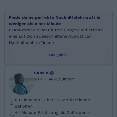
Friedrich-Schiller-Schule gegangen, wo ich
mein Abitur mit der Note 1,0 abgelegt habe.
Anschließend habe ich mein Studium der
Finde deine perfekte Nachhilfelehrkraft in
Humanmedizin an der Universität Leipzig
weniger als einer Minute
aufgenommen, das ich derzeit im 3. Semester
Beantworte ein paar kurze Fragen und erhalte
fortsetze. Ich freue mich auf die nächsten
eine auf dich zugeschnittene Auswahl an
Jahre des Studiums :)
Nachhilfelehrer*innen
Los geht’s!
Sana K.
20 € - 34 € /Einheit
68 Einheiten · Uber 10 Schüler*innen
geholfen
+4 Monate Erfahrung als GoStudent-