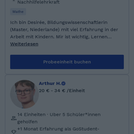
Nachhilfelehrkraft
Mathe
Ich bin Desirée, Bildungswissenschaftlerin
(Master, Niederlande) mit viel Erfahrung in der
Arbeit mit Kindern. Mir ist wichtig, Lernen
verständlich, motivierend und ohne Druck zu
Weiterlesen
gestalten. Durch meine kreativen Hobbys –
Malen, Tanzen und Klavier spielen – bringe ich
Probeeinheit buchen
Abwechslung und Freude in den Lernprozess.
Ich habe ein Studium der
Bildungswissenschaften absolviert und
Arthur H.
praktische Erfahrung als Nachhilfelehrerin bei
20 € - 34 € /Einheit
GoStudent gesammelt. In diesem Rahmen
habe ich Deutsch, Englisch und Mathematik
sowie verschiedene Fächer der Grundschule
14 Einheiten · Uber 5 Schüler*innen
unterrichtet. Durch meine Tätigkeit in der
geholfen
Grundschulbetreuung verfüge ich über
+1 Monat Erfahrung als GoStudent-
umfassende Erfahrung im pädagogischen