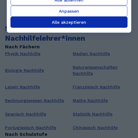
Alle ablehnen
Anpassen
Alle akzeptieren
Suche nach anderen privaten
Nachhilfelehrer*innen
Nach Fächern
Physik Nachhilfe
Medien Nachhilfe
Naturwissenschaften
Biologie Nachhilfe
Nachhilfe
Latein Nachhilfe
Französisch Nachhilfe
Rechnungswesen Nachhilfe
Mathe Nachhilfe
Spanisch Nachhilfe
Statistik Nachhilfe
Portugiesisch Nachhilfe
Chinesisch Nachhilfe
Nach Schulstufe