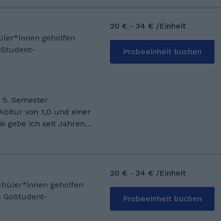
laubsreise. Mein
ine Begeisterung für
r/innen weiterzugeben.
20 € - 34 € /Einheit
2-jährigen
hüler*innen geholfen
te ich eine Ausbildung
oStudent-
Probeeinheit buchen
stik. Nach dieser
 ein Abendgymnasiun
le Studium im Bereich
stikmanagement ging,
m 5. Semester
ch absolviere.
bitur von 1,0 und einer
k gebe ich seit Jahren
 Schüler*innen mit
tivation durch
leiten. Neben dem
vier. Ich bin in
20 € - 34 € /Einheit
chiller-Schule gegangen,
Schüler*innen geholfen
Note 1,0 abgelegt habe.
s GoStudent-
Probeeinheit buchen
n Studium der
rsität Leipzig