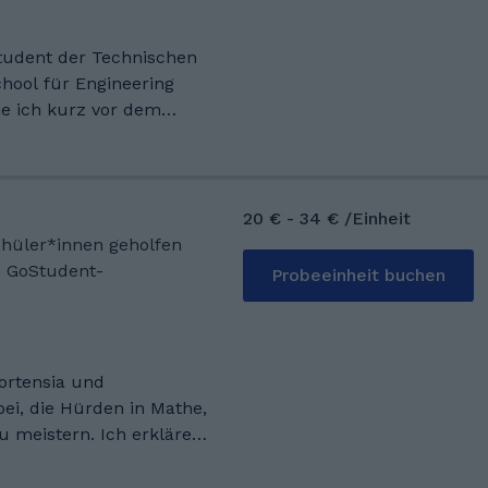
tudent der Technischen
hool für Engineering
e ich kurz vor dem
tudiums, um später im
eur und Konstrukteur zu
ball, Filme,
 Ich bin
20 € - 34 € /Einheit
 Technische
Schüler*innen geholfen
lor: Fakultät für
s GoStudent-
Probeeinheit buchen
ing and Design)
Tutor und Online
athe
ortensia und
Spaß gemacht.
ei, die Hürden in Mathe,
rn. Ich erkläre
nd mit einer
s um die