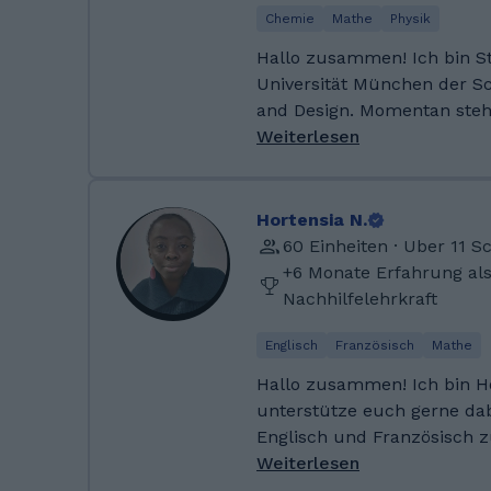
Chemie
Mathe
Physik
Hallo zusammen! Ich bin S
Universität München der Sc
and Design. Momentan steh
Abschluss meines Masters
Weiterlesen
Industriegebiet als Ingeni
arbeiten. Meine Hobbys sind Fuß
Fremdsprachen und Mathe!
Hortensia N.
verantwortungsvoll und hilfsbereit.
60 Einheiten · Uber 11 
Universität München (Bache
+6 Monate Erfahrung al
Maschinenwesen) Technische Universität München
Nachhilfelehrkraft
(Master: School of Engineer
Nachhilfe-Erfahrung: Easy-
Englisch
Französisch
Mathe
Nachhilfe. Auch Schülerhilfe Die Nachhilfe in M
Hallo zusammen! Ich bin H
und Physik hat mir immer 
unterstütze euch gerne dab
Englisch und Französisch zu meiste
geduldig, auf Augenhöhe u
Weiterlesen
ordentlichen Portion Motivation. Egal ob e