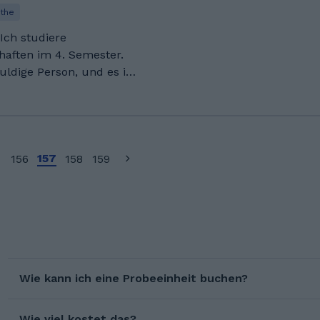
eit im 3. Semester
the
uf die nächsten Jahre
Ich studiere
aften im 4. Semester.
uldige Person, und es ist
s sich Schüler:innen
ion lernen können.
e ich über fundierte
chaftlichen Fächern und
157
156
158
159
 Durchschnitt 1,7
Pharmazeutische
h –
Muttersprache Englisch
Wie kann ich eine Probeeinheit buchen?
Wie viel kostet das?