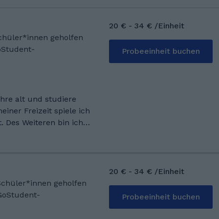
20 € - 34 € /Einheit
Schüler*innen geholfen
oStudent-
Probeeinheit buchen
ahre alt und studiere
t. Des Weiteren bin ich
ilfe habe ich bereits
leingruppen sowie im
n abgelegt. Seit
20 € - 34 € /Einheit
Pharmazie an der
 Schüler*innen geholfen
 meinem
GoStudent-
Probeeinheit buchen
s Mathe-Nachhilfe in
elunterricht gegeben.