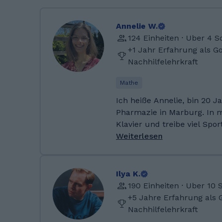
Annelie W.
124 Einheiten · Uber 4 
+1 Jahr Erfahrung als G
Nachhilfelehrkraft
Mathe
Ich heiße Annelie, bin 20 J
Pharmazie in Marburg. In meiner Freizeit spiele ich
Klavier und treibe viel Spor
Rettungsschwimmerin. Nachh
Weiterlesen
an meinem Gymnasium in K
Einzelunterricht gegeben. Ich habe mein Abitur an
einem Gymnasium in Thüringe
Ilya K.
Oktober 2024 studiere ich 
190 Einheiten · Uber 10
Philipps-Universität in Marburg. An
+5 Jahre Erfahrung als 
Gymnasium habe ich bereit
Nachhilfelehrkraft
Kleingruppen sowie in Einz