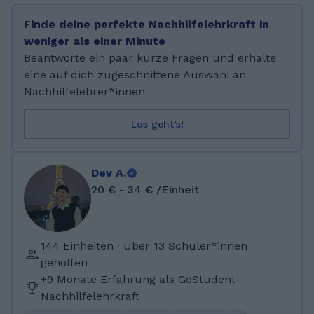
Gefühl dafür Schüler/innen Fremdsprachen
Finde deine perfekte Nachhilfelehrkraft in
beizubringen beziehungsweise sie dabei
weniger als einer Minute
richtig zu unterstützen. Das Arbeiten mit
Beantworte ein paar kurze Fragen und erhalte
Kindern und Jugendlichen macht mir großen
eine auf dich zugeschnittene Auswahl an
Spaß! Ich habe nach meinem Abitur im Jahr
Nachhilfelehrer*innen
2022 begonnen Spanisch und Französisch auf
Lehramt an der Universität Duisburg-Essen zu
Los geht’s!
studieren. Nach 6 Semestern habe ich mein
Studiengang gewechselt, um Soziale Arbeit zu
studieren. Während meiner Schullaufbahn
Dev A.
durfte ich in der 9. Klasse Schülern in
20 € - 34 € /Einheit
internationalen Klassen beim Lernen der
Deutschen Sprache helfen und bei der
Eingliederung in die Regelklassen. Auch
144 Einheiten · Uber 13 Schüler*innen
anderen Schülern in Regelklassen durfte ich
geholfen
Nachhilfe in Latein und anderen
+9 Monate Erfahrung als GoStudent-
Fremdsprachen geben. Das habe ich bis zu
Nachhilfelehrkraft
meinem Abitur gemacht. Parallel zum