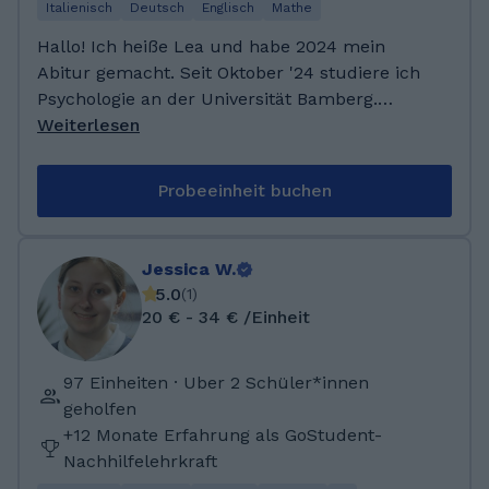
Italienisch
Deutsch
Englisch
Mathe
Hallo! Ich heiße Lea und habe 2024 mein
Abitur gemacht. Seit Oktober '24 studiere ich
Psychologie an der Universität Bamberg.
Während meiner Schulzeit habe ich bereits
Weiterlesen
immer mal Nachhilfe gegeben, was mir sehr
viel Spaß gemacht hat. Außerdem liebe ich es,
Probeeinheit buchen
in meiner Freizeit zu lesen oder mich mit
Freunden zu treffen, ich reite auch sehr gerne
und spiele Badminton. Seit Oktober 2024
Jessica W.
studiere ich Psychologie an der Universität
5.0
(
1
)
Bamberg, davor habe ich mein Abitur
20 € - 34 € /Einheit
absolviert. Besonderes Interesse habe ich an
Sprachen, so habe ich ebenfalls das
97 Einheiten · Uber 2 Schüler*innen
Cambridge English C1 Advanced (CAE)
geholfen
Zertifikat erhalten. Während meiner Schulzeit
+12 Monate Erfahrung als GoStudent-
habe ich bereits Nachhilfe gegeben.
Nachhilfelehrkraft