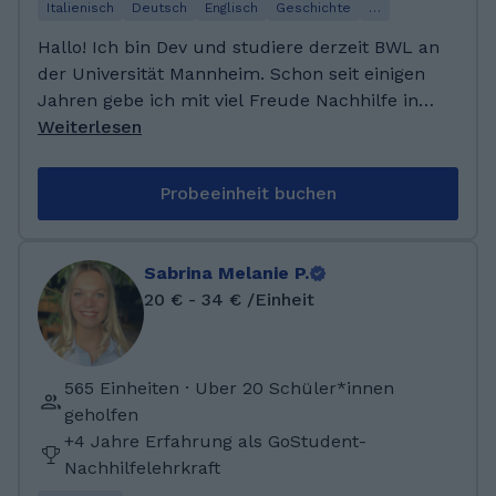
Studium habe ich in den letzten drei Jahren in
Italienisch
Deutsch
Englisch
Geschichte
…
einem Nachhilfeinstitut gearbeitet und
Hallo! Ich bin Dev und studiere derzeit BWL an
Gruppenkurse für Fremdsprachen und
der Universität Mannheim. Schon seit einigen
Grundschule unterrichtet.
Jahren gebe ich mit viel Freude Nachhilfe in
vielen verschiedenen Fächern. Mir macht es
Weiterlesen
Spaß, Wissen verständlich zu vermitteln und
gemeinsam Lernerfolge zu erzielen. Ich bin
Probeeinheit buchen
ein geduldiger, offener und zuverlässiger
Mensch, der gerne mit anderen
zusammenarbeitet. In meiner Freizeit spiele
Sabrina Melanie P.
ich gerne Fußball, treibe Kraftsport und höre
20 € - 34 € /Einheit
immer viel Musik, was mir hilft, ausgeglichen
und motiviert zu bleiben. Mir ist wichtig, dass
sich meine Schüler und Schülerinnen
565 Einheiten · Uber 20 Schüler*innen
wohlfühlen und Freude am Lernen
geholfen
entwickeln, denn mit der richtigen
+4 Jahre Erfahrung als GoStudent-
Unterstützung kann jeder sein volles Potenzial
Nachhilfelehrkraft
entfalten. Ich habe mein Abitur am