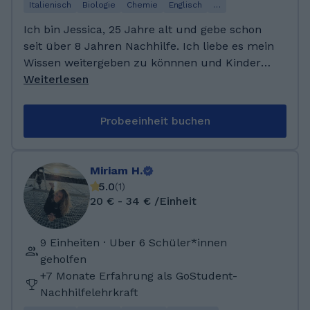
Italienisch
Biologie
Chemie
Englisch
…
Ich bin Jessica, 25 Jahre alt und gebe schon
seit über 8 Jahren Nachhilfe. Ich liebe es mein
Wissen weitergeben zu könnnen und Kinder
zu motivieren. Ich bin sehr ruhig, geduldig
Weiterlesen
und erkläre solange bis es verstanden ist. Ich
freue mich auf eine gute Zusammenarbeit :)
Probeeinheit buchen
Ich habe auf dem Gymnasium 2016 über ein
schulinternes Programm angefangen
Nachhilfe zu geben. Dies habe ich bis zu
Miriam H.
meinem Abschluss 2019 getan. 2023 habe ich
5.0
(
1
)
dann bei der Plattform Studienkreis
20 € - 34 € /Einheit
angefangen und seither hauptsächlich Mathe
unterrichtet. Jetzt bin ich zusätzlich bei
9 Einheiten · Uber 6 Schüler*innen
Gostudent tätig da ich meine Nachhilfe weiter
geholfen
ausbauen möchte.
+7 Monate Erfahrung als GoStudent-
Nachhilfelehrkraft