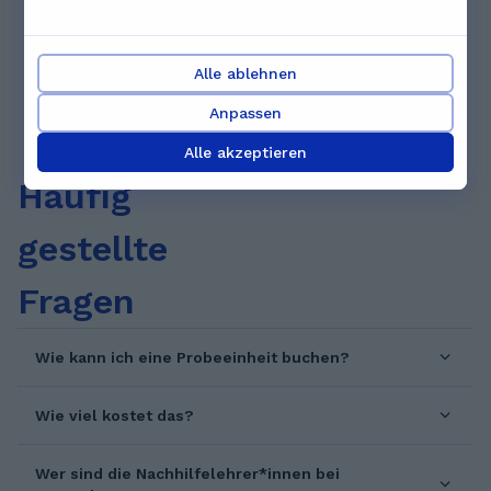
7
1
...
6
Alle ablehnen
Anpassen
Alle akzeptieren
Häufig
gestellte
Fragen
Wie kann ich eine Probeeinheit buchen?
Wie viel kostet das?
Wer sind die Nachhilfelehrer*innen bei