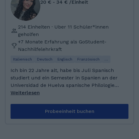
20 € - 34 € /Einheit
214 Einheiten · Uber 11 Schüler*innen
geholfen
+7 Monate Erfahrung als GoStudent-
Nachhilfelehrkraft
Italienisch
Deutsch
Englisch
Französisch
…
Ich bin 22 Jahre alt, habe bis Juli Spanisch
studiert und ein Semester in Spanien an der
Universidad de Huelva spanische Philologie
studiert. Aktuell studiere ich Soziale Arbeit im
Weiterlesen
Fernstudium. Ich habe vor allem großes
Interesse an Fremdsprachen - am liebsten an
Probeeinheit buchen
romanischen Sprachen. Dadurch, dass ich in
Italien geboren und aufgewachsen bin und in
Deutschland mit 8 Jahren erstmals die
Sprache lernen musste, habe ich ein gewisses