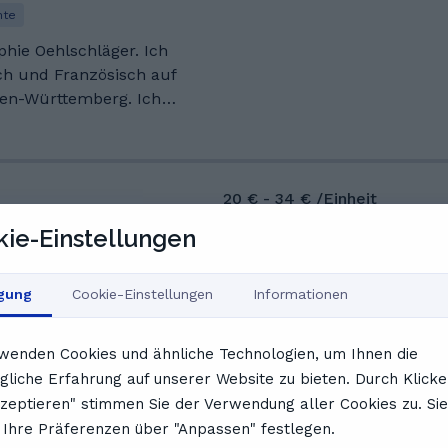
hte
phie Oehlschläger. Ich
ch und Französisch auf
den-Württemberg. Ich
als auch an einer Schule
te dort bereits einige
20 € - 34 € /Einheit
chüler*innen geholfen
ie-Einstellungen
GoStudent-
Probeeinheit buchen
igung
Cookie-Einstellungen
Informationen
ich
wenden Cookies und ähnliche Technologien, um Ihnen die
bination Deutsch und
liche Erfahrung auf unserer Website zu bieten. Durch Klicke
ben meiner Liebe zur
kzeptieren" stimmen Sie der Verwendung aller Cookies zu. Sie
re ich mich fürs Reisen
Ihre Präferenzen über "Anpassen" festlegen.
 neben der