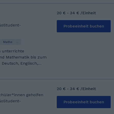
n sowohl an der
Durchführung beteiligt.
20 € - 34 € /Einheit
GoStudent-
Probeeinheit buchen
Mathe
…
h unterrichte
nd Mathematik bis zum
d Deutsch, Englisch,
lle vier studiere ich an
außerdem Kenntnisse in
Niederländisch sowie in
20 € - 34 € /Einheit
Schüler*innen geholfen
GoStudent-
Probeeinheit buchen