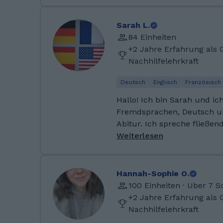
Fächern unterrichte. Ich bi
Unterrichtsplanung, sowie 
Sarah L.
84 Einheiten
+2 Jahre Erfahrung als 
Nachhilfelehrkraft
Deutsch
Englisch
Französisch
Hallo! Ich bin Sarah und ic
Fremdsprachen, Deutsch u
Abitur. Ich spreche fließen
Spanisch und Französisch (a
Weiterlesen
der Universität) und habe 
Italienisch, Portugiesisch, 
Chinesisch und Koreanisch.
Hannah-Sophie O.
100 Einheiten · Uber 7 
+2 Jahre Erfahrung als 
Nachhilfelehrkraft