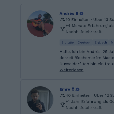
Andrés B.
10 Einheiten · Uber 13 
+4 Monate Erfahrung al
Nachhilfelehrkraft
Biologie
Deutsch
Englisch
M
Hallo, ich bin Andrés, 25 Ja
derzeit Biochemie im Maste
Düsseldorf. Ich bin ein fre
Mensch, voller Energie und 
Weiterlesen
große Freude, komplexe Th
erklären, und ich freue mi
Lernen zu helfen und geme
Emre Ö.
erzielen! 😊 Ich komme ursprünglich aus Mexiko
40 Einheiten · Uber 12 
und habe von der Grundsch
+1 Jahr Erfahrung als G
deutsches Gymnasium besuc
Nachhilfelehrkraft
fast meine zweite Muttersp