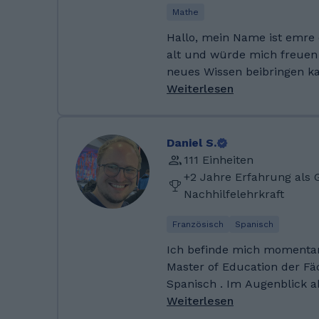
Kultur sehr gut. Für mein 
Mathe
nach Düsseldorf gekommen
Hallo, mein Name ist emre ö
meinen Master in Biochem
alt und würde mich freuen
neues Wissen beibringen k
wirklich mein Unterricht so
Weiterlesen
man Spaß dabei hat und soc
werde auch die Schüler je
motivieren und denen somit
Daniel S.
Hallo, Ich habe nach der G
111 Einheiten
realschule besucht und sie 
+2 Jahre Erfahrung als 
fortgeführt danach habe ich mein Abitur gemacht
Nachhilfelehrkraft
und hab mich dazu entsch
studieren. Über meine Nac
Französisch
Spanisch
ich sagen, dass ich im Abi
Ich befinde mich momenta
Leuten was erklärt habe u
Master of Education der Fä
was beizubringen
Spanisch . Im Augenblick a
Praxissemester an einer Ge
Weiterlesen
wo ich als begleitende Lehr