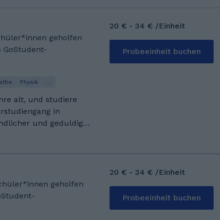
20 € - 34 € /Einheit
Schüler*innen geholfen
s GoStudent-
Probeeinheit buchen
athe
Physik
…
hre alt, und studiere
rstudiengang in
undlicher und geduldiger
Neugier. Es bereitet mir
emen verständlich zu
ch darauf, Ihnen beim
insam Fortschritte zu
20 € - 34 € /Einheit
Schüler*innen geholfen
ule bis zum Abitur ein
oStudent-
Probeeinheit buchen
ht, daher ist Deutsch
rache und ich kenne die