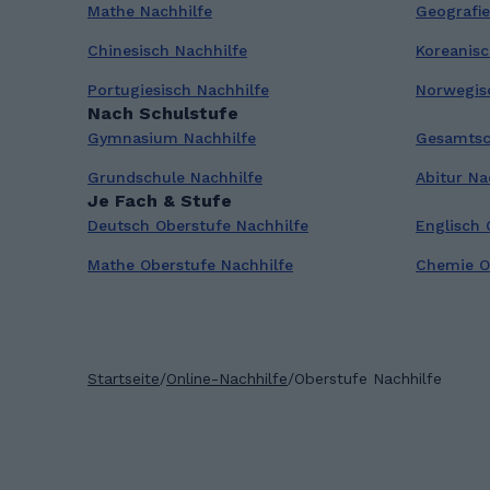
Mathe Nachhilfe
Geografie
Chinesisch Nachhilfe
Koreanisc
Portugiesisch Nachhilfe
Norwegis
Nach Schulstufe
Gymnasium Nachhilfe
Gesamtsc
Grundschule Nachhilfe
Abitur Na
Je Fach & Stufe
Deutsch Oberstufe Nachhilfe
Englisch 
Mathe Oberstufe Nachhilfe
Chemie O
Startseite
/
Online-Nachhilfe
/
Oberstufe Nachhilfe