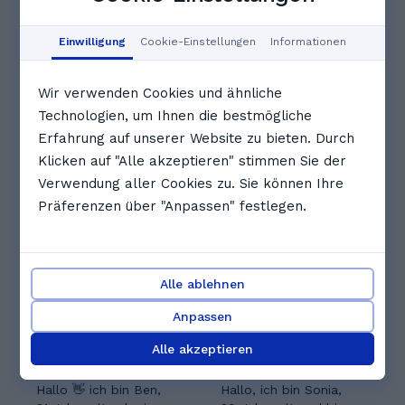
Aug
Aug
Aug
Aug
Aug
13:00
13:30
14:00
Einwilligung
Cookie-Einstellungen
Informationen
Wir verwenden Cookies und ähnliche
14:30
15:00
Technologien, um Ihnen die bestmögliche
Erfahrung auf unserer Website zu bieten. Durch
Vollständigen Zeitplan anzeigen
Klicken auf "Alle akzeptieren" stimmen Sie der
Andere Nachhilfelehrkräfte, die
Verwendung aller Cookies zu. Sie können Ihre
Präferenzen über "Anpassen" festlegen.
dir gefallen könnten
Alle ablehnen
Anpassen
Alle akzeptieren
Simeon Ben M.
Sonia Vittoria L.
5.0
(
3
)
Hallo 👋 ich bin Ben,
Hallo, ich bin Sonia,