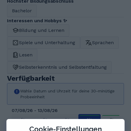
Höchster Bildungsabschluss
Bachelor
Interessen und Hobbys ✨
Bildung und Lernen
Spiele und Unterhaltung
Sprachen
Lesen
Selbsterkenntnis und Selbstentfaltung
Verfügbarkeit
Wähle Datum und Uhrzeit für deine 30-minütige
Probeeinheit
07/08/26 - 13/08/26
Fr
Sa
So
Mo
Di
7
8
9
10
11
Cookie-Einstellungen