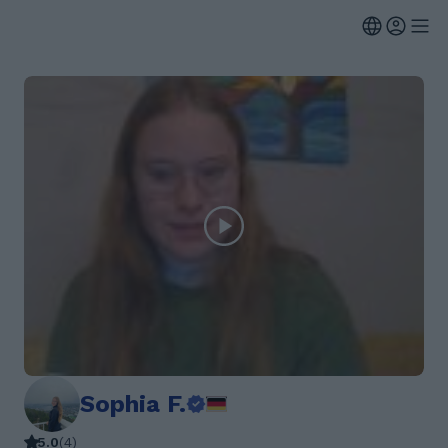
Sophia F.
5.0
(
4
)