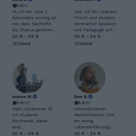
5.0
(
5
)
Hi, ich bin Julia :)
Hey! Ich bin Leandra
Besonders wichtig ist
Pöschl und studiere
mir, dass Nachhilfe
demnächst Spanisch
als Chance gesehen
und Pädagogik auf
wird, ein Fach aus
20 € - 34 €
Lehramt. Ich liebe es
20 € - 34 €
einer neuen
Kindern etwas
/Einheit
/Einheit
Perspektive zu
beizubringen und
entdecken. Ich freue
ihnen so zu helfen
mich über
ihre Noten zu
gemeinsamen Aha-
verbessern. Ich freue
Momente, wenn
mich jetzt schon auf
plötzlich Verständnis
jeden neuen
entsteht und
Schüler/-in, auf die
Selbstvertrauen
gemeinsame Zeit und
wächst. Mein
Inasse M.
darauf, ihren Erfolg
Ben B.
Unterricht ist
5.0
(
15
)
miterleben zu dürfen!
5.0
(
6
)
geduldig, individuell
Hallo zusammen 😊
In meiner Freizeit
Unkomplizierter
und ohne Druck –
Ich studierte
gehe ich gerne zum
Nachhilfelehrer (mit
jeder Mensch lernt
Biochemie ,daher
Sport oder lese ein
ein wenig
anders, und genau
sind
Buch. :) Nach dem
Lebenserfahrung)
darauf gehe ich ein.
Naturwissenschaften
20 € - 34 €
Besuch der
freut sich darauf,
20 € - 34 €