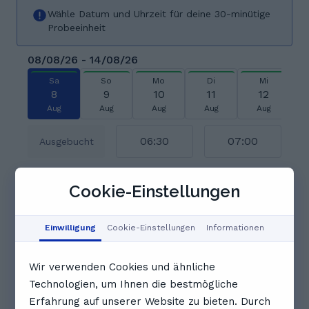
Wähle Datum und Uhrzeit für deine 30-minütige
Probeeinheit
08/08/26 - 14/08/26
Sa
So
Mo
Di
Mi
8
9
10
11
12
Aug
Aug
Aug
Aug
Aug
06:30
07:00
Ausgebucht
07:30
08:00
08:30
Cookie-Einstellungen
Einwilligung
Cookie-Einstellungen
Informationen
09:00
09:30
10:00
Wir verwenden Cookies und ähnliche
10:30
11:00
11:30
Technologien, um Ihnen die bestmögliche
Erfahrung auf unserer Website zu bieten. Durch