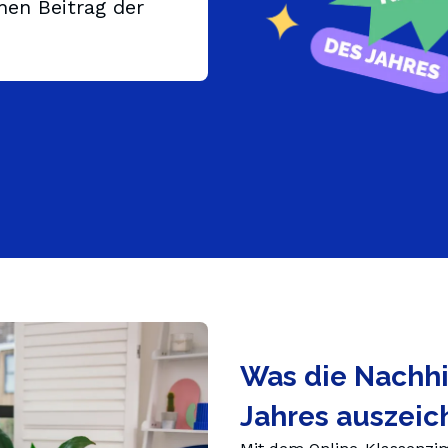
hen Beitrag der
Oberstufe
KI-Tutor
e
Abitur
GoMigo, der KI-Sprach-
Was die Nachhi
Jahres auszeic