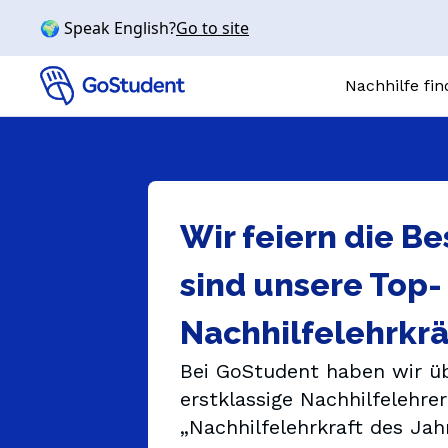
🌍 Speak English?
Go to site
Nachhilfe fi
Online-N
FÄCHER
Wir feiern die Be
Mathe
Chemie
sind unsere Top-
Physik
Nachhilfelehrkrä
Biologie
Englisch
Bei GoStudent haben wir ü
SCHULSTUFE
erstklassige Nachhilfelehre
Grundschul
„Nachhilfelehrkraft des Ja
Realschule