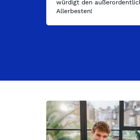
würdigt den außerordentlic
Allerbesten!
Gymnasium
Hauptschul