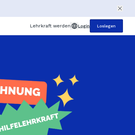
Lehrkraft werden
Login
Loslegen
United Kingdom (English)
Deutschland (Deutsch)
Österreich (Deutsch)
 Main
France (Français)
Italia (Italiano)
España (Español)
Türkiye (Türkçe)
Polska (Polski)
Nederland (Dutch)