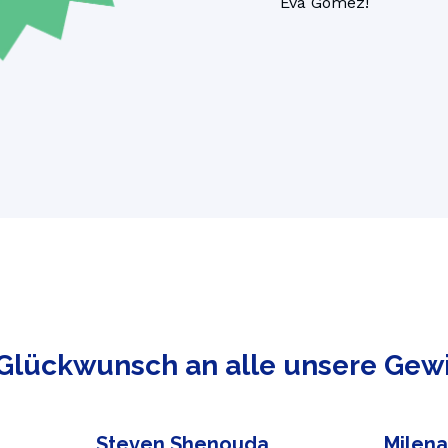
Eva Gomez!
Glückwunsch an alle unsere Gew
Steven Shenouda
Milen