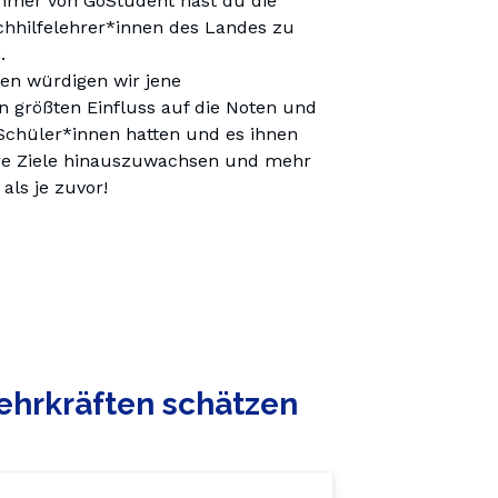
mer von GoStudent hast du die 
chhilfelehrer*innen des Landes zu 
.
n würdigen wir jene 
n größten Einfluss auf die Noten und 
Schüler*innen hatten und es ihnen 
re Ziele hinauszuwachsen und mehr 
ls je zuvor!
ehrkräften schätzen