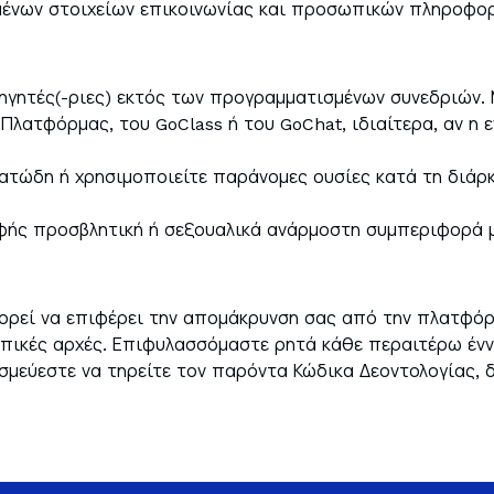
μένων στοιχείων επικοινωνίας και προσωπικών πληροφο
θηγητές(-ριες) εκτός των προγραμματισμένων συνεδριών. 
λατφόρμας, του GoClass ή του GoChat, ιδιαίτερα, αν η ε
ματώδη ή χρησιμοποιείτε παράνομες ουσίες κατά τη διάρ
φής προσβλητική ή σεξουαλικά ανάρμοστη συμπεριφορά με
ορεί να επιφέρει την απομάκρυνση σας από την πλατφόρ
οπικές αρχές. Επιφυλασσόμαστε ρητά κάθε περαιτέρω έν
μεύεστε να τηρείτε τον παρόντα Κώδικα Δεοντολογίας, δ