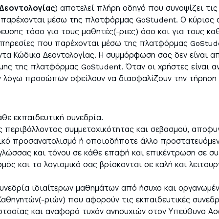
 Δεοντολογίας
) αποτελεί πλήρη οδηγό που συνοψίζει τι
Ελλ
παρέχονται μέσω της πλατφόρμας GoStudent. Ο κύριος 
υσης τόσο για τους μαθητές(-ριες) όσο και για τους καθη
πηρεσίες που παρέχονται μέσω της πλατφόρμας GoStuden
τα Κώδικα Δεοντολογίας. Η συμμόρφωση σας δεν είναι απλ
μης της πλατφόρμας GoStudent. Όταν οι χρήστες είναι 
ν εν λόγω προσώπων οφείλουν να διασφαλίζουν την τήρηση
άθε εκπαιδευτική συνεδρία.
ς περιβάλλοντος συμμετοχικότητας και σεβασμού, αποφυ
αλικό προσανατολισμό ή οποιοδήποτε άλλο προστατευόμεν
γλώσσας και τόνου σε κάθε επαφή και επικέντρωση σε συζ
σμός και το λογισμικό σας βρίσκονται σε καλή και λειτου
συνεδρία ιδιαίτερων μαθημάτων από ήσυχο και οργανωμέ
Καθηγητών(-ριών) που αφορούν τις εκπαιδευτικές συνεδρ
οστασίας και αναφορά τυχόν ανησυχιών στον Υπεύθυνο Ασ