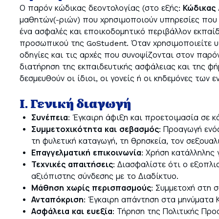
Ο παρόν κώδικας δεοντολογίας (στο εξής:
Κώδικας
μαθητών(-ριών) που χρησιμοποιούν υπηρεσίες που 
ένα ασφαλές και εποικοδομητικό περιβάλλον εκπαίδε
προσωπικού της GoStudent. Όταν χρησιμοποιείτε υ
οδηγίες και τις αρχές που συνοψίζονται στον παρόν
διατήρηση της εκπαιδευτικής ασφάλειας και της φή
δεσμευθούν οι ίδιοι, οι γονείς ή οι κηδεμόνες τω
Ι. Γενική διαγωγή
Συνέπεια
: Έγκαιρη άφιξη και προετοιμασία σε κ
Συμμετοχικότητα και σεβασμός
: Προαγωγή ενό
τη φυλετική καταγωγή, τη θρησκεία, τον σεξου
Επαγγελματική επικοινωνία
: Χρήση κατάλληλης 
Τεχνικές απαιτήσεις
: Διασφαλίστε ότι ο εξοπλι
αξιόπιστης σύνδεσης με το Διαδίκτυο.
Μάθηση χωρίς περισπασμούς
: Συμμετοχή στη 
Ανταπόκριση
: Έγκαιρη απάντηση στα μηνύματα 
Ασφάλεια και ευεξία
: Τήρηση της Πολιτικής Πρ