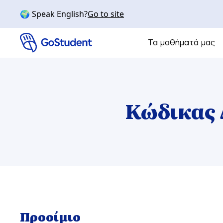
🌍 Speak English?
Go to site
Τα μαθήματά μας
Διαδικτυακή α
ΣΧΟΛΙΚΆ ΜΑΘΉΜΑΤΑ
Κώδικας 
Μαθηματικών
Χημείας
Φυσικής
Βιολογία
Αγγλικά
Προοίμιο