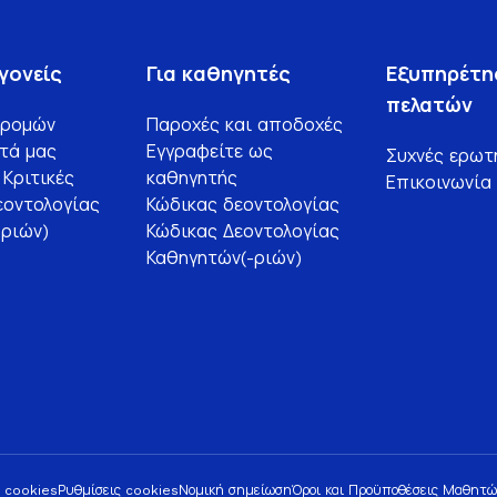
γονείς
Για καθηγητές
Εξυπηρέτη
πελατών
δρομών
Παροχές και αποδοχές
τά μας
Εγγραφείτε ως
Συχνές ερωτ
Κριτικές
καθηγητής
Επικοινωνία
εοντολογίας
Κώδικας δεοντολογίας
ριών)
Κώδικας Δεοντολογίας
Καθηγητών(-ριών)
α cookies
Ρυθμίσεις cookies
Νομική σημείωση
Όροι και Προϋποθέσεις Μαθητώ