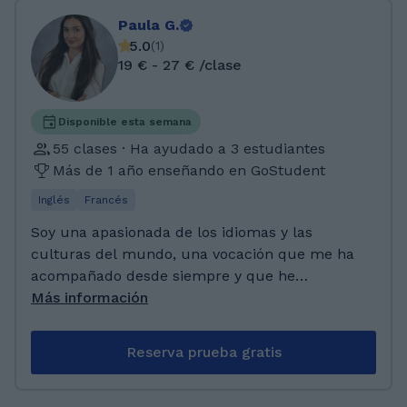
Paula G.
5.0
(
1
)
19 € - 27 € /clase
Disponible esta semana
55 clases · Ha ayudado a 3 estudiantes
Más de 1 año enseñando en GoStudent
Inglés
Francés
Soy una apasionada de los idiomas y las
culturas del mundo, una vocación que me ha
acompañado desde siempre y que he
cultivado con dedicación y amor por el
Más información
aprendizaje. Hablo francés e inglés de manera
fluida, utilizándolos a diario como
Reserva prueba gratis
herramientas de comunicación en mi trabajo y
en mi vida personal. He realizado la carrera de
Relaciones Internacionales y de Economía en