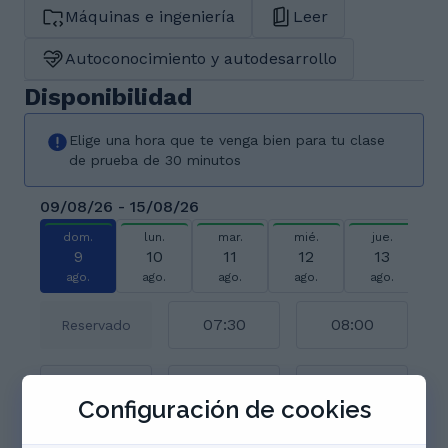
Máquinas e ingeniería
Leer
Autoconocimiento y autodesarrollo
Disponibilidad
Elige una hora que te venga bien para tu clase
de prueba de 30 minutos
09/08/26 - 15/08/26
dom.
lun.
mar.
mié.
jue.
9
10
11
12
13
ago.
ago.
ago.
ago.
ago.
07:30
08:00
Reservado
08:30
09:00
09:30
Configuración de cookies