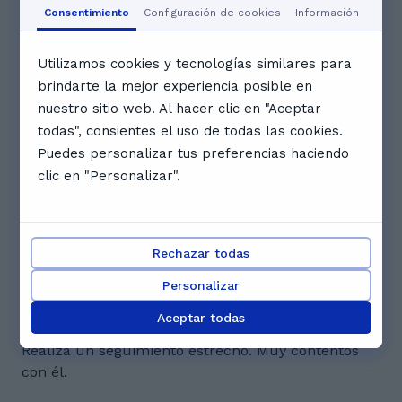
10:00
10:30
11:00
Consentimiento
Configuración de cookies
Información
11:30
12:00
12:30
Utilizamos cookies y tecnologías similares para
brindarte la mejor experiencia posible en
nuestro sitio web. Al hacer clic en "Aceptar
Ver calendario completo
todas", consientes el uso de todas las cookies.
Reseñas. Lo que los estudiantes
Puedes personalizar tus preferencias haciendo
de Hugo Andrés dicen
clic en "Personalizar".
5.0
Rechazar todas
2 reseñas
Personalizar
N
Natalia A.
Aceptar todas
Muy implicado con el aprendizaje del alumno.
Realiza un seguimiento estrecho. Muy contentos
con él.