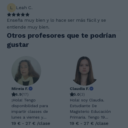
L
Leah C.
Enseña muy bien y lo hace ser más fácil y se
entiende muy bien.
Otros profesores que te podrían
gustar
Mireia F.
Claudia F.
4.9
(
17
)
5.0
(
3
)
¡Hola! Tengo
Hola! soy Claudia.
disponibilidad para
Estudiante De
impartir classes de
Magisterio Educación
lunes a viernes y
Primaria. Tengo 19
también sábados y
19 € - 27 € /clase
años y he realizado
19 € - 27 € /clase