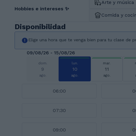
Arte y música
Hobbies e intereses ✨
Comida y coci
Disponibilidad
Elige una hora que te venga bien para tu clase de 
09/08/26 - 15/08/26
dom.
lun.
mar.
9
10
11
ago.
ago.
ago.
06:00
0
07:30
0
09:00
0