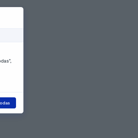
odas",
todas