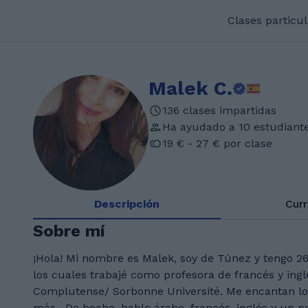
Clases particu
Malek C.
136 clases impartidas
Ha ayudado a 10 estudiant
19 € - 27 € por clase
Descripción
Cur
Sobre mí
¡Hola! Mi nombre es Malek, soy de Túnez y tengo 26
los cuales trabajé como profesora de francés y ing
Complutense/ Sorbonne Université. Me encantan lo
más . De hecho, hablo árabe, francés, inglés y un p