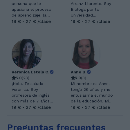
persona que le
Arranz Llorente. Soy
apasiona el proceso
Bióloga por la
de aprendizaje, la
Universidad
enseñanza y hacer
19 € - 27 € /clase
Autónoma de Madrid
19 € - 27 € /clase
entender a otra
y además tengo un
persona lo que tú
Máster en
ves con facilidad. No
Investigación en
sólo por el hecho de
Medicina Traslacional
adquirir
por la Universidad
conocimiento, sino
Complutense de
también de poder
Madrid. Tengo un año
ayudar a otra
de experiencia como
Veronica Estela C.
Anne B.
persona con sus
profesora particular
5.0
(
23
)
5.0
(
3
)
dificultades
en domicilios y otro
¡Hola! Te saluda
Mi nombre es Anne,
académicas. Debe
año de experiencia
Verónica. Soy
tengo 26 años y me
ser muy
con GoStudent.
profesora de inglés
entusiasma el mundo
enriquecedor, y
Además he
con más de 7 años
de la educación. Mi
aprender a tratar a la
colaborado como
de experiencia en la
19 € - 27 € /clase
objetivo principal es
19 € - 27 € /clase
otra persona como a
ayudante de
enseñanza de esta
ayudarte a superar
un ser humano,
investigación en
maravillosa lengua.
cualquier obstáculo
aspecto que en la
diferentes proyectos
Preguntas frecuentes
Mi objetivo principal
académico, ganar
enseñanza a veces
de investigación