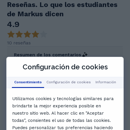
Reseñas. Lo que los estudiantes
de Markus dicen
4.9
10 reseñas
Resumen de los comentarios
Markus es un profesor excepcional, muy querido
Configuración de cookies
por sus estudiantes. Se destaca por su gran
preocupación por la comprensión de la teoría,
usando ejemplos prácticos y recursos
Consentimiento
Configuración de cookies
Información
complementarios de lectura y escucha para
asegurar un aprendizaje completo. Adaptado a las
necesidades académicas de cada alumno, Markus
Utilizamos cookies y tecnologías similares para
es reconocido por su paciencia, carisma y excel
brindarte la mejor experiencia posible en
Este resumen de IA se basa en puntos clave obtenidos de
nuestro sitio web. Al hacer clic en "Aceptar
los comentarios de los usuarios.
todas", consientes el uso de todas las cookies.
Puedes personalizar tus preferencias haciendo
J
Josep B.