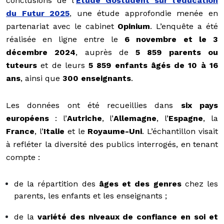
conclusions de l'
Étude Gostudent sur l'éducation
du Futur 2025
,
une étude approfondie menée en
partenariat avec le cabinet
Opinium
. L’enquête a été
réalisée en ligne entre le
6 novembre et le 3
décembre 2024
, auprès de
5 859 parents ou
tuteurs
et de leurs
5 859 enfants âgés de 10 à 16
ans
, ainsi que
300 enseignants
.
Les données ont été recueillies dans
six pays
européens
: l’
Autriche
, l’
Allemagne
, l’
Espagne
, la
France
, l’
Italie
et le
Royaume-Uni
. L’échantillon visait
à refléter la diversité des publics interrogés, en tenant
compte :
de la répartition des
âges et des genres
chez les
parents, les enfants et les enseignants ;
de la
variété des niveaux de confiance en soi et