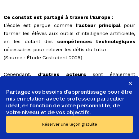
Ce constat est partagé à travers l’Europe :
L’école est perçue comme
l’acteur principal
pour
former les élèves aux outils d’intelligence artificielle,
en les dotant des
compétences technologiques
nécessaires pour relever les défis du futur.
(Source : Étude Gostudent 2025)
Cependant,
d’autres acteurs
sont également
×
identifiés comme parties prenantes :
Partagez vos besoins d’apprentissage pour être
mis en relation avec le professeur particulier
Les parents
: 44 % des enseignants et 48 % des
idéal, en fonction de votre personnalité, de
parents pensent qu’ils doivent également
votre niveau et de vos objectifs.
s’impliquer.
Réserver une leçon gratuite
Les fournisseurs de technologies éducatives
:
35 % des enseignants et 34 % des parents.