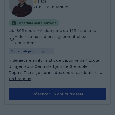
4.8
(
8
)
21 € - 32 € /cours
Disponible cette semaine
1805 cours · A aidé plus de 145 étudiants
+ de 4 années d'enseignement chez
GoStudent
Mathématiques
Physique
Ingénieur en informatique diplômé de l'École
d'Ingénieurs Centrale Lyon de Grenoble.
Depuis 7 ans, je donne des cours particuliers
et j'ai acquis une solide expérience en
En lire plus
enseignement, notamment dans les matières
scientifiques (mathématiques et physique
Réserver un cours d'essai
chimie). Mon parcours académique a été
marqué par des résultats exceptionnels, avec
un baccalauréat général obtenu avec mention