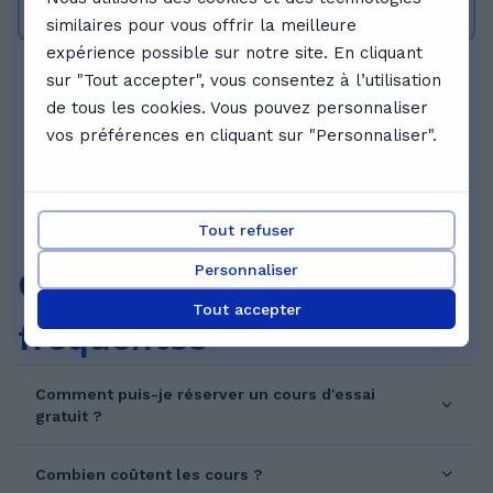
antécédents.
master en neurobiologie Un doctorat en
similaires pour vous offrir la meilleure
neuroscience computationnelle et cognitive
expérience possible sur notre site. En cliquant
ielts = C1 TEF = C2 Un certificat en finance
sur "Tout accepter", vous consentez à l’utilisation
Des participations dans des compétitions
2
1
...
87
de tous les cookies. Vous pouvez personnaliser
d'entrepreneuriat, avec des certificats à
vos préférences en cliquant sur "Personnaliser".
l'appui Un certificat de Cervantes en espagnol
Tout refuser
Personnaliser
Questions
Tout accepter
fréquentes
Comment puis-je réserver un cours d'essai
gratuit ?
Combien coûtent les cours ?