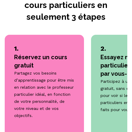
cours particuliers en
seulement 3 étapes
1.
2.
Réservez un cours
Essayez no
gratuit
particulier
par vous-
Partagez vos besoins
d’apprentissage pour être mis
Participez à un 
en relation avec le professeur
gratuit, sans e
particulier idéal, en fonction
pour voir si les
de votre personnalité, de
particuliers en 
votre niveau et de vos
faits pour vous
objectifs.