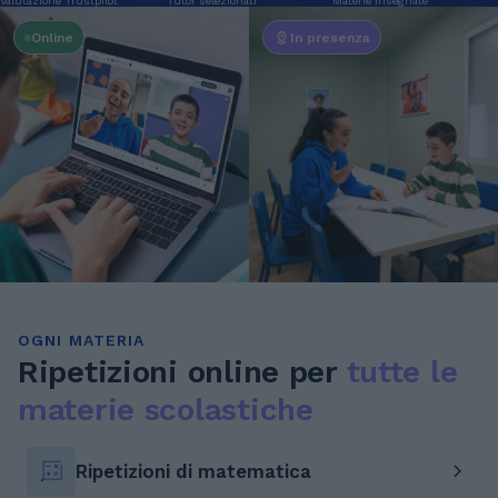
Valutazione Trustpilot
Tutor selezionati
Materie insegnate
Online
In presenza
OGNI MATERIA
Ripetizioni online per
tutte le
materie scolastiche
Ripetizioni di matematica