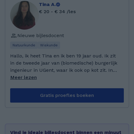
Tina A.
€ 20 - € 34 /les
Nieuwe bijlesdocent
Natuurkunde
Wiskunde
Hallo, ik heet Tina en ik ben 19 jaar oud. Ik zit
in de tweede jaar van (biomedische) burgerlijk
ingenieur in UGent, waar ik ook op kot zit. In
mijn vrije tijd zorg ik graag voor mijn planten
Meer lezen
en ik ga graag om met dieren. Als ik tijd heb
dan bak (of kook) ik ook.
Gratis proefles boeken
Vind je ideale bijlesdocent binnen een minuut