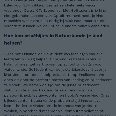
We kunnen je kind helpen met privébijles Natuurkunde en
bijles voor 30+ vakken. Kies uit een hele reeks vakken,
waaronder Duits, ICT, Economie. Met GoStudent is je kind
niet gebonden aan één vak. Op dit moment heeft je kind
misschien wat extra hulp nodig bij wiskunde, maar als dit
verandert, kunnen we ook bijles in andere vakken aanbieden.
Hoe kan privébijles in Natuurkunde je kind
helpen?
Bijles Natuurkunde via GoStudent kan leerlingen van alle
leeftijden op weg helpen. Of je kind nu betere cijfers wil
halen of meer zelfvertrouwen op school wil krijgen voor
Natuurkunde, GoStudent kan de juiste bijlesdocent voor je
kind vinden om de schoolprestaties te optimaliseren. We
doen dit door de perfecte match van leerling en bijlesdocent
te vinden. We nemen de tijd om de juiste bijlesdocent
Natuurkunde in ons bestand te selecteren voor de
persoonlijkheid, leergewoonten en hobby's van je kind. Onze
bijlesdocenten Natuurkunde proberen altijd innovatieve
lesmethoden te vinden om de interesse van je kind te
wekken, bijvoorbeeld met video's, computerspelletjes of