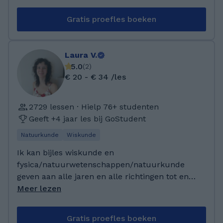
muziek; ik speel basgitaar in een funkband.
Daarnaast ben ik enthousiast snowboarder.
Gratis proefles boeken
Laura V.
5.0
(
2
)
€ 20 - € 34 /les
2729 lessen · Hielp 76+ studenten
Geeft +4 jaar les bij GoStudent
Natuurkunde
Wiskunde
Ik kan bijles wiskunde en
fysica/natuurwetenschappen/natuurkunde
geven aan alle jaren en alle richtingen tot en
met het einde van het middelbaar. Ik geef heel
Meer lezen
graag bijles en heb intussen meer dan 1000
bijlessen gegeven. Ik heb ook ervaring met
Gratis proefles boeken