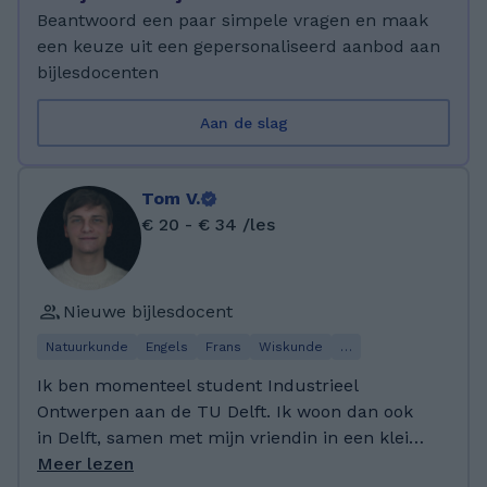
Beantwoord een paar simpele vragen en maak
een keuze uit een gepersonaliseerd aanbod aan
bijlesdocenten
Aan de slag
Tom V.
€ 20 - € 34 /les
Nieuwe bijlesdocent
Natuurkunde
Engels
Frans
Wiskunde
…
Ik ben momenteel student Industrieel
Ontwerpen aan de TU Delft. Ik woon dan ook
in Delft, samen met mijn vriendin in een klein
appartement. In mijn vrije tijd maak ik graag
Meer lezen