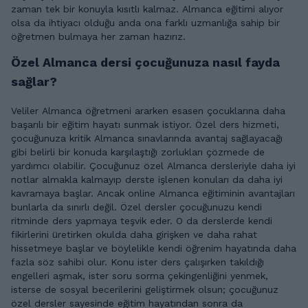
zaman tek bir konuyla kısıtlı kalmaz. Almanca eğitimi alıyor
olsa da ihtiyacı olduğu anda ona farklı uzmanlığa sahip bir
öğretmen bulmaya her zaman hazırız.
Özel Almanca dersi çocuğunuza nasıl fayda
sağlar?
Veliler Almanca öğretmeni ararken esasen çocuklarına daha
başarılı bir eğitim hayatı sunmak istiyor. Özel ders hizmeti,
çocuğunuza kritik Almanca sınavlarında avantaj sağlayacağı
gibi belirli bir konuda karşılaştığı zorlukları çözmede de
yardımcı olabilir. Çocuğunuz özel Almanca dersleriyle daha iyi
notlar almakla kalmayıp derste işlenen konuları da daha iyi
kavramaya başlar. Ancak online Almanca eğitiminin avantajları
bunlarla da sınırlı değil. Özel dersler çocuğunuzu kendi
ritminde ders yapmaya teşvik eder. O da derslerde kendi
fikirlerini üretirken okulda daha girişken ve daha rahat
hissetmeye başlar ve böylelikle kendi öğrenim hayatında daha
fazla söz sahibi olur. Konu ister ders çalışırken takıldığı
engelleri aşmak, ister soru sorma çekingenliğini yenmek,
isterse de sosyal becerilerini geliştirmek olsun; çocuğunuz
özel dersler sayesinde eğitim hayatından sonra da