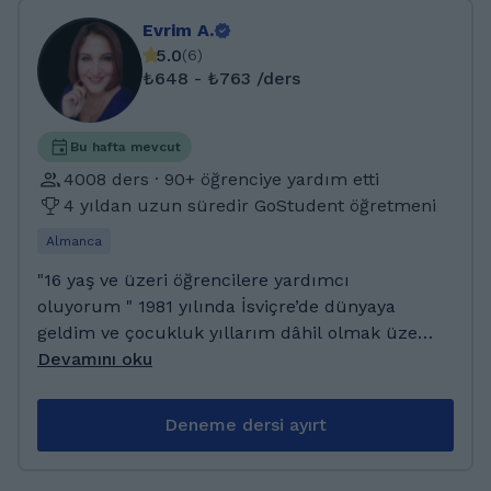
Evrim A.
5.0
(
6
)
₺648 - ₺763 /ders
Bu hafta mevcut
4008 ders · 90+ öğrenciye yardım etti
4 yıldan uzun süredir GoStudent öğretmeni
Almanca
"16 yaş ve üzeri öğrencilere yardımcı
oluyorum " 1981 yılında İsviçre’de dünyaya
geldim ve çocukluk yıllarım dâhil olmak üzere
16 yaşıma kadar bu ülkede yaşadım. Doğayla
Devamını oku
iç içe, Heidi’nin hikâyelerini aratmayan bu
keyifli yılların ardından ailemle birlikte
Deneme dersi ayırt
Türkiye’ye yerleştik. Lise eğitimimi
tamamladıktan sonra Hacettepe Üniversitesi
Alman Dili ve Edebiyatı bölümünde lisans