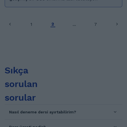
taşındıktan sonra tercümanlık/çevirmenlik
yapmaya devam ediyorum. Eğitim Fakültesini
bitirdim, okullarda çalıştım, halen Almanca
2
1
...
7
öğretmeni olarak çalışıyorum ve uzun süredir
online ders veriyorum.
Sıkça
sorulan
sorular
Nasıl deneme dersi ayırtabilirim?