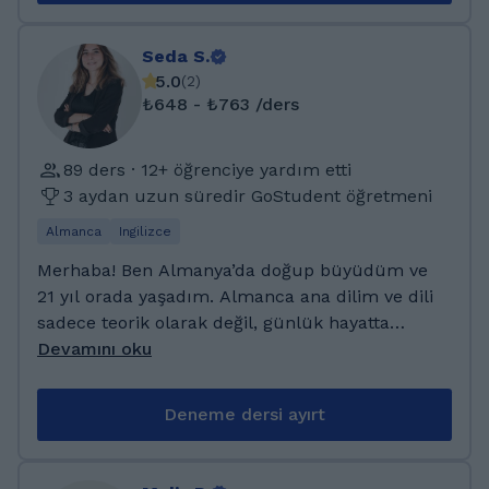
mühendisler vb.) ve Aile Birleşimi sınavı ile
possible. Tahran, Iranda bulunan Kharazmi
gitmek isteyenlere yönelik çok fazla tecrübem
Üniversitesinden 100% burslu Sigorta ve
Seda S.
var.
İşletme 4 yıllık bölümünden mezun oldum.
5.0
(
2
)
Bu bölümü okurken İngilizce ve Almanca
₺648 - ₺763 /ders
bilgilerimi geliştirdim. Okulun yanında farkı
müesseseler ve okullarda ingilizce Öğretmeni
89 ders · 12+ öğrenciye yardım etti
olarak çalıştım.
3 aydan uzun süredir GoStudent öğretmeni
Almanca
Ingilizce
Merhaba! Ben Almanya’da doğup büyüdüm ve
21 yıl orada yaşadım. Almanca ana dilim ve dili
sadece teorik olarak değil, günlük hayatta
doğal kullanımıyla öğretiyorum. 10 ay boyunca
Devamını oku
Amerikan Kültür Dersanesinde Almanca
dersleri verdim ve şu anda aktif olarak özel
Deneme dersi ayırt
ders vermeye devam ediyorum. Farklı yaş
grupları ve seviyelerde öğrencilerle çalışarak
onların ihtiyaçlarına uygun, bireysel ders