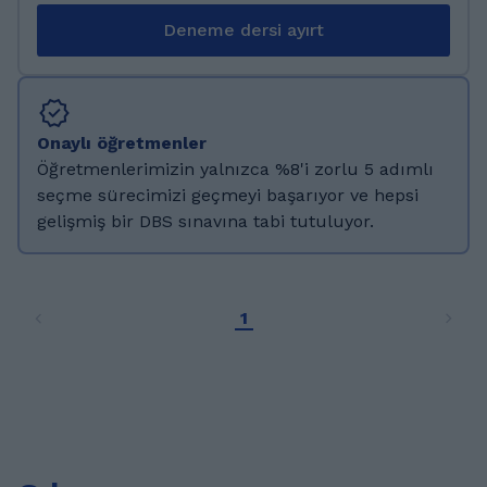
önemli etmenin dinlemek olduğu
Deneme dersi ayırt
kanısındayım bu yüzden dinleme bölümüne
önem vermekteyim. Ju-jutsu ve Aikido
sporları ile uğraştım. Seyahat etmeye ve yeni
lezzeetler denemeye bayılıyorum. Özellikle
Onaylı öğretmenler
Japon, İtalyan ve Yunan mutfağı ile yakından
Öğretmenlerimizin yalnızca %8'i zorlu 5 adımlı
ilgileniyorum. Sosyal sorumluluk projeleri ile
seçme sürecimizi geçmeyi başarıyor ve hepsi
ilgileniyorum, Geleneksel Yeşil Çevre Derneği
gelişmiş bir DBS sınavına tabi tutuluyor.
başkanıyım.
1