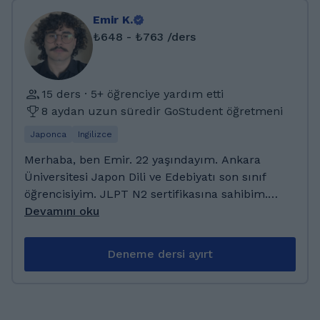
Emir K.
₺648 - ₺763 /ders
15 ders · 5+ öğrenciye yardım etti
8 aydan uzun süredir GoStudent öğretmeni
Japonca
Ingilizce
Merhaba, ben Emir. 22 yaşındayım. Ankara
Üniversitesi Japon Dili ve Edebiyatı son sınıf
öğrencisiyim. JLPT N2 sertifikasına sahibim.
Şu anda Japonya'da Osaka şehrinde
Devamını oku
yaşıyorum. Bahar döneminde değişim
öğrencisi olarak Kagoshima Üniversitesine
Deneme dersi ayırt
gideceğim. Japonca öğretmeyi ve Japon
kültürünü anlatmayı seviyorum. Anime ve
Mangaya ilgim olduğundan öğrencilerle
kolayca bağ kurabileceğime inanıyorum.