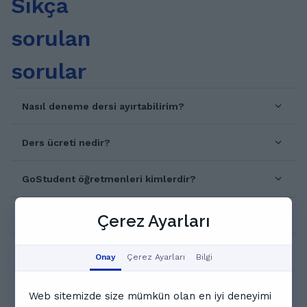
Sıkça
sorulan
sorular
Nasıl deneme dersi ayırtabilirim?
Ders ücreti nedir?
GoStudent öğretmenleri kimlerdir?
1'e 1 online dersler nasıl işliyor?
Çerez Ayarları
Onay
Çerez Ayarları
Bilgi
Web sitemizde size mümkün olan en iyi deneyimi