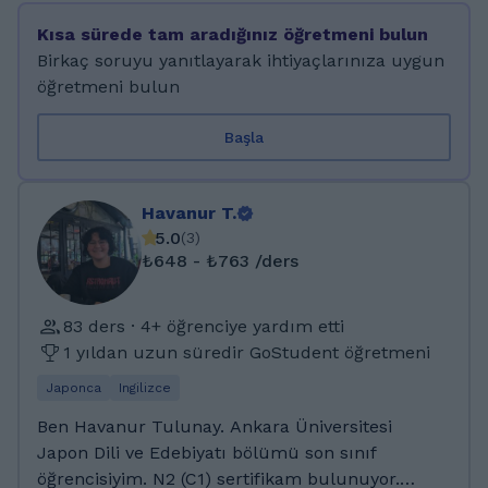
Japon folklorü hakkında okumalar yapmayı
Kısa sürede tam aradığınız öğretmeni bulun
seviyorum. 2021 yılında Sivil Havacılık
Birkaç soruyu yanıtlayarak ihtiyaçlarınıza uygun
Lisesinden mezun olup Ankara Üniversitesi,
öğretmeni bulun
Japon Dili ve Edebiyatı bölümünü kazandım. 2
yıl boyunca Japon Kültürü Öğrenci Topluluğu
Başla
başkanlığı yaptım. Başkanlığım boyunca
birçok Japon kültürü etkinliği düzenledim ve
etkinlik katılımcılarına çocuk veya yetişkin
Havanur T.
farketmeksizin Japon kültürü ögeleriyle
5.0
(
3
)
birlikte Japonca öğrettim.
₺648 - ₺763 /ders
83 ders · 4+ öğrenciye yardım etti
1 yıldan uzun süredir GoStudent öğretmeni
Japonca
Ingilizce
Ben Havanur Tulunay. Ankara Üniversitesi
Japon Dili ve Edebiyatı bölümü son sınıf
öğrencisiyim. N2 (C1) sertifikam bulunuyor.