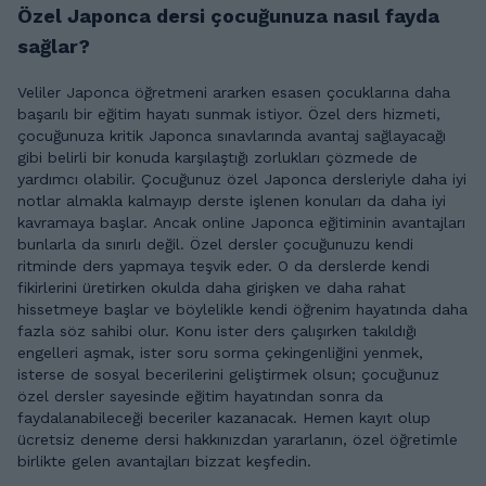
Özel Japonca dersi çocuğunuza nasıl fayda
sağlar?
Veliler Japonca öğretmeni ararken esasen çocuklarına daha
başarılı bir eğitim hayatı sunmak istiyor. Özel ders hizmeti,
çocuğunuza kritik Japonca sınavlarında avantaj sağlayacağı
gibi belirli bir konuda karşılaştığı zorlukları çözmede de
yardımcı olabilir. Çocuğunuz özel Japonca dersleriyle daha iyi
notlar almakla kalmayıp derste işlenen konuları da daha iyi
kavramaya başlar. Ancak online Japonca eğitiminin avantajları
bunlarla da sınırlı değil. Özel dersler çocuğunuzu kendi
ritminde ders yapmaya teşvik eder. O da derslerde kendi
fikirlerini üretirken okulda daha girişken ve daha rahat
hissetmeye başlar ve böylelikle kendi öğrenim hayatında daha
fazla söz sahibi olur. Konu ister ders çalışırken takıldığı
engelleri aşmak, ister soru sorma çekingenliğini yenmek,
isterse de sosyal becerilerini geliştirmek olsun; çocuğunuz
özel dersler sayesinde eğitim hayatından sonra da
faydalanabileceği beceriler kazanacak. Hemen kayıt olup
ücretsiz deneme dersi hakkınızdan yararlanın, özel öğretimle
birlikte gelen avantajları bizzat keşfedin.