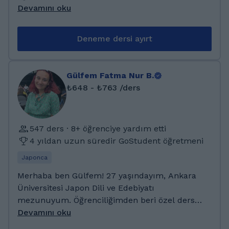
Japonca’nın yanında ingilizce C1 sertifikam
Devamını oku
bulunuyor. Neşeli ve sosyal biriyim. Boş
zamanlarimda fitness, zumba, çizim ve kitap
Deneme dersi ayırt
okumayı severim. Tanıştığıma memnun
oldum. Lise eğitimimi memleketimdeki Adem
Tolunay Fen Lisesinde tamamladım. Dil
Gülfem Fatma Nur B.
sınavında derece yaparak Ankara Üniversitesi
₺648 - ₺763 /ders
Japon dili ve edebiyatı bölümüne yerleştim.
Şu an son sınıf öğrencisiyim. Daha öncelerde
yakın çevreme çeşitli alanlarda ders verdim.
547 ders · 8+ öğrenciye yardım etti
Japonca ve ingilizce alanlarında
4 yıldan uzun süredir GoStudent öğretmeni
uzmanlaşıyorum.
Japonca
Merhaba ben Gülfem! 27 yaşındayım, Ankara
Üniversitesi Japon Dili ve Edebiyatı
mezunuyum. Öğrenciliğimden beri özel ders
veriyorum. Çocuklara ve yetişkinlere Japonca
Devamını oku
öğretme tecrübem var. Dil öğrenmekte en