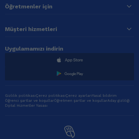
Öğretmenler için
Müşteri hizmetleri
Uygulamamızı indirin
Gizlilik politikası
Çerez politikası
Çerez ayarları
Yasal bildirim
Öğrenci şartlar ve koşullar
Öğretmen şartlar ve koşullar
Aday gizliliği
Dijital Hizmetler Yasası