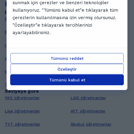
Diğer öğretmenlere göz atın
sunmak için çerezler ve benzeri teknolojiler
kullanıyoruz. "Tümünü kabul et"e tıklayarak tüm
Ders alanına göre
çerezlerin kullanılmasına izin vermiş olursunuz.
Fizik öğretmenler
Sosyal bilgiler öğretmenler
"Özelleştir"e tıklayarak tercihlerinizi
Fen-bilgisi öğretmenler
Fransizca öğretmenler
ayarlayabilirsiniz.
Italyanca öğretmenler
Korece öğretmenler
Tümünü reddet
Arapca öğretmenler
Rusca öğretmenler
Özelleştir
Isvecce öğretmenler
Ingilizce öğretmenler
Tümünü kabul et
Turkce öğretmenler
Cografya öğretmenler
Seviyeye göre
YKS öğretmenler
LGS öğretmenler
Lise öğretmenler
AYT öğretmenler
TYT öğretmenler
İlkokul öğretmenler