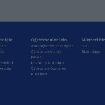
r için
Öğretmenler için
Müşteri hi
ları
Avantajlar ve kazançlar
SSS
miz
Öğretmen olarak
Bize ulaşın
kaydol
rmeleri
Davranış Kuralları
vranış
Öğretmen Davranış
Kuralları