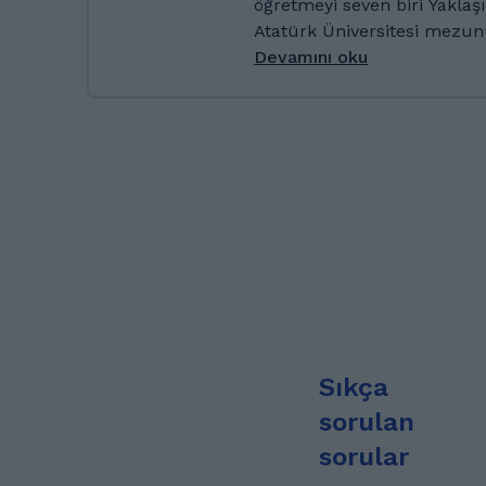
öğretmeyi seven biri Yaklaşık 8 yıldır bu işin içinde
books, playing tennis, and practic
Atatürk Üniversitesi 
English as a second langua
어 가르치는걸 좋아하고요 오르두에서 살고 있어요 한국에
Devamını oku
the challenges that languag
가본적은 없는데 꼭 갈거에요
studied abroad and have so
많이 좋아해요 한국어 배우고
foreign languages to studen
나중에 꼭 쓸때가 생길거에요 Atatürk üniversitesi
backgrounds. Ben TESOL/TEFL sertifikalı, 10 yılı
mezunuyum Teol dil okullar
aşkın deneyime sahip bir di
öğretmeniyim Uzun süredir
boyunca Güney Kore’de yaş
Yüzyüze çalışmış biri olarak
Koreceyi akıcı konuşuyorum
öğrenci için daha verimli 
öğrenciler için anlaşılır ve e
국어 어렵지 않아요 그냥 맘 먹
öğretiyorum. TOPIK sınavına hazırlanıyor, yurtdışında
마다 한국어 배우고싶은 이유가 다른데
eğitim ya da iş planlıyor ve
꼭 쓸때가 올거에요 ^^
kültürüne ilgi duyuyorsanı
hazırlarım. Derslerim interak
Sıkça
odaklıdır. Ayrıca İngilizce (A1–C1), Rusça ve Türkçe
(orta seviyeye kadar) dersle
sorulan
Öğrencilerimden bazıları A
sorular
Kore’deki üniversitelere başa