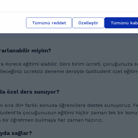
Tümünü reddet
Özelleştir
Tümünü kabu
eri hakkındaki sorularını yanıtlıyoruz
rarlanabilir miyim?
da özel ders sunuyor?
da öğrencilere destek sunuyoruz. Fen Bilgisi, Almanca, Fizik başta olmak üzere çok
ocuğunuzun eğitimi hiçbir zaman tek bir konuyla kısıtlı kalmaz. Korece 
ip bir öğretmen bulmaya her zaman hazırız.
ayda sağlar?