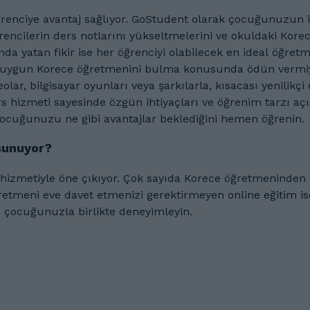
ğrenciye avantaj sağlıyor. GoStudent olarak çocuğunuzun 
rencilerin ders notlarını yükseltmelerini ve okuldaki Kor
ce öğretmenini bulma konusunda ödün vermiyoruz. Korece öğretmenlerimiz, ço
olar, bilgisayar oyunları veya şarkılarla, kısacası yenilikçi
s hizmeti sayesinde özgün ihtiyaçları ve öğrenim tarzı aç
tarak çocuğunuzu ne gibi avantajlar beklediğini hemen öğrenin.
 sunuyor?
den oluşan yelpazemiz sizi bekliyor. Öğrencinizi
ni eve davet etmenizi gerektirmeyen online eğitim ise benzersi
i çocuğunuzla birlikte deneyimleyin.