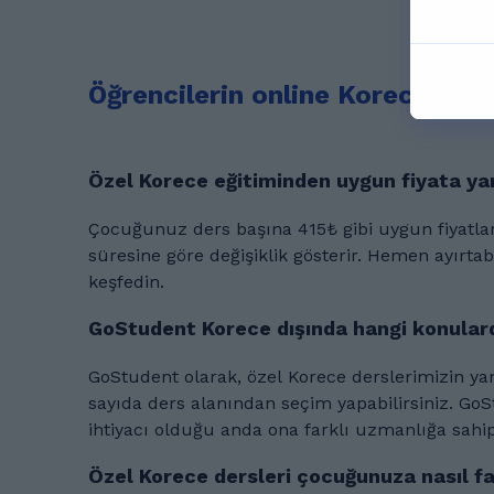
Öğrencilerin online Korece dersl
Özel Korece eğitiminden uygun fiyata ya
Çocuğunuz ders başına 415₺ gibi uygun fiyatlara Korece eğitimi alabilir. Ders birim ücreti, çocuğunuza sunacağımız desteğin sıklığına ve toplam
süresine göre değişiklik gösterir. Hemen ayırtabileceğiniz ücretsiz deneme dersiyle GoStudent özel eğitiminin bütçenize ne kadar uygun olduğunu
keşfedin.
GoStudent Korece dışında hangi konular
GoStudent olarak, özel Korece derslerimizin yanı sıra 30+ farklı konu
sayıda ders alanından seçim yapabilirsiniz. GoStudent'ta ç
ihtiyacı olduğu anda ona farklı uzmanlığa sah
Özel Korece dersleri çocuğunuza nasıl f