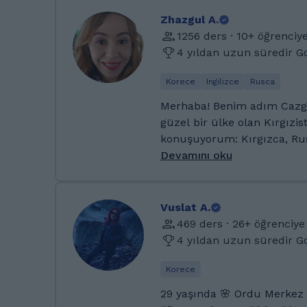
Zhazgul A.
1256 ders · 10+ öğrenciye
4 yıldan uzun süredir 
Korece
Ingilizce
Rusca
Merhaba! Benim adım Cazgül
güzel bir ülke olan Kırgızis
konuşuyorum: Kırgızca, Rus
Korece. Boş zamanlarımda kitap okumayı, tenis
Devamını oku
oynamayı ve yoga yapmayı severim. İngil
dil olarak öğrendim, bu yü
zorluklarını çok iyi anlıyor
Vuslat A.
aldım ve farklı geçmişlere 
469 ders · 26+ öğrenciye
dil öğretme konusunda sağ
4 yıldan uzun süredir 
sahibim. Hello! My name is Zhazgul (Jazgul), and I’m
from Kyrgyzstan, a beautifu
Korece
I speak five languages: Kyrg
29 yaşında 🌸 Ordu Merkez Dil öğrenmeyi ve
Turkish, and Korean. In my free time, I enjoy reading