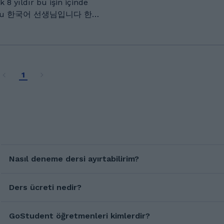
ing yoga. I learned
mezunu 한국어 선생님입니다 한국
ge myself, so I understand
e learners face. I’ve
 일 하는걸 좋아하고 여행도
lid experience in teaching
싶은 학생들이 꼭 배워보세요
ts from different
ında Kore dili
1
l öğretmeniyim. 5 yıl
 öğretmenlik yapıyorum
adım ve eğitim aldım.
 online eğilimlerin
 ve özellikle yabancı
olduğunu düşünüyorum. 한
tkili bir şekilde
고 시작 하면 될거에요 사람
 그게 뭐든 나중에
ya sadece Kore diline ve
z — size özel bir program
Nasıl deneme dersi ayırtabilirim?
tif, keyifli ve ilerlemeye
Ders ücreti nedir?
ri veriyorum.
vrupa, Amerika ve Güney
rıyla yerleşti. Dil
GoStudent öğretmenleri kimlerdir?