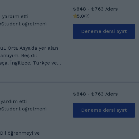
₺648 - ₺763 /ders
5.0
(
2
)
 yardım etti
GoStudent öğretmeni
Deneme dersi ayırt
, Orta Asya’da yer alan
tanlıyım. Beş dil
ça, İngilizce, Türkçe ve
izceyi ikinci
zden bir dil öğrenmenin
um. Yurt dışında eğitim
₺648 - ₺763 /ders
sahip öğrencilere yabancı
 yardım etti
lam bir deneyime
GoStudent öğretmeni
Deneme dersi ayırt
l country in Central Asia.
yz, Russian, English,