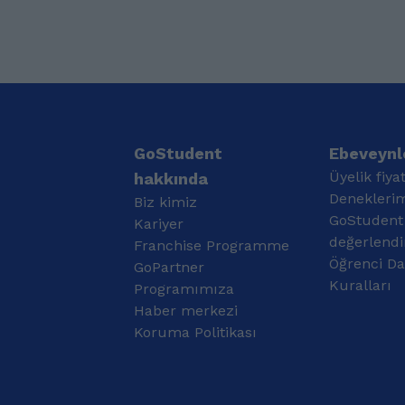
GoStudent
Ebeveynle
Üyelik fiyat
hakkında
Denekleri
Biz kimiz
GoStudent
Kariyer
değerlendi
Franchise Programme
Öğrenci Da
GoPartner
Kuralları
Programımıza
Haber merkezi
Koruma Politikası