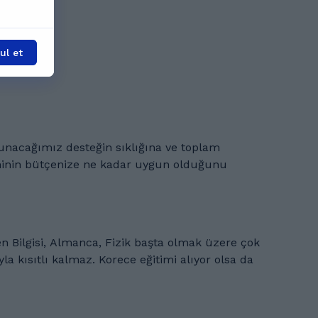
l et
eğitimi alıyor olsa da