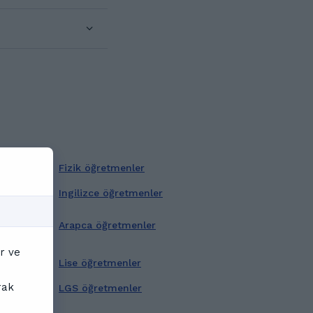
Fizik öğretmenler
Ingilizce öğretmenler
Arapca öğretmenler
r ve
Lise öğretmenler
rak
LGS öğretmenler