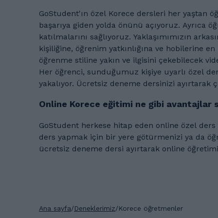
GoStudent'ın özel Korece dersleri her yaştan ö
başarıya giden yolda önünü açıyoruz. Ayrıca öğ
katılmalarını sağlıyoruz. Yaklaşımımızın arkasında yatan fikir ise her öğrenciyi olabilecek en ideal öğretmenle bir araya getirmek. Çocuğunuzun
kişiliğine, öğrenim yatkınlığına ve hobilerine en uygun Kore
öğrenme stiline yakın ve ilgisini çekebilecek vide
Her öğrenci, sunduğumuz kişiye uyarlı özel der
yakalıyor. Ücretsiz deneme dersinizi ayır
Online Korece eğitimi ne gibi avantajlar
GoStudent herkese hitap eden online özel ders hizmetiyle öne çıkıyor. Çok sayıda Korece öğretmenin
ders yapmak için bir yere götürmenizi ya da öğretme
ücretsiz deneme dersi ayırtarak online öğretim
Ana sayfa
/
Deneklerimiz
/
Korece öğretmenler