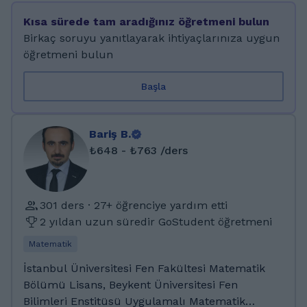
sene hazırlik okudum. Daha öncesinde
Kısa sürede tam aradığınız öğretmeni bulun
gönüllülük projesine katıldim 2 ay boyunca
Birkaç soruyu yanıtlayarak ihtiyaçlarınıza uygun
Romanyada gönüllü olarak bir kreşte çalıştım.
öğretmeni bulun
Başla
Bariş B.
₺648 - ₺763 /ders
301 ders · 27+ öğrenciye yardım etti
2 yıldan uzun süredir GoStudent öğretmeni
Matematik
İstanbul Üniversitesi Fen Fakültesi Matematik
Bölümü Lisans, Beykent Üniversitesi Fen
Bilimleri Enstitüsü Uygulamalı Matematik