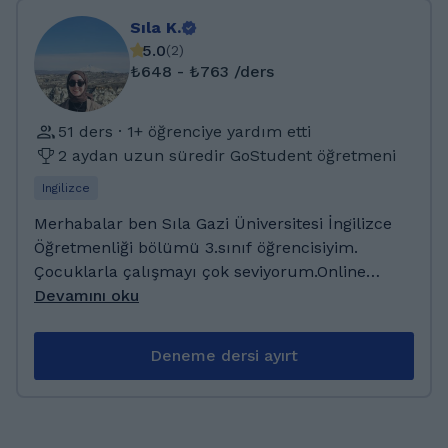
Sıla K.
5.0
(
2
)
₺648 - ₺763 /ders
51 ders · 1+ öğrenciye yardım etti
2 aydan uzun süredir GoStudent öğretmeni
Ingilizce
Merhabalar ben Sıla Gazi Üniversitesi İngilizce
Öğretmenliği bölümü 3.sınıf öğrencisiyim.
Çocuklarla çalışmayı çok seviyorum.Online
ders konusunda deneyimliyim. Bu zamana
Devamını oku
kadar birçok farklı seviyeden birçok farklı
öğrenciyle çalıştım. Okula destek, sınavlara
Deneme dersi ayırt
hazırlık ve genel ingilizce. Anadolu Kız
iamamhatip Lisesi mezunuyum şuanda Gazi
Üniversitesi İngilizce Öğretmenliği bölümü
3.sınıf öğrencisiyim bu üniversitede 4.senem 1