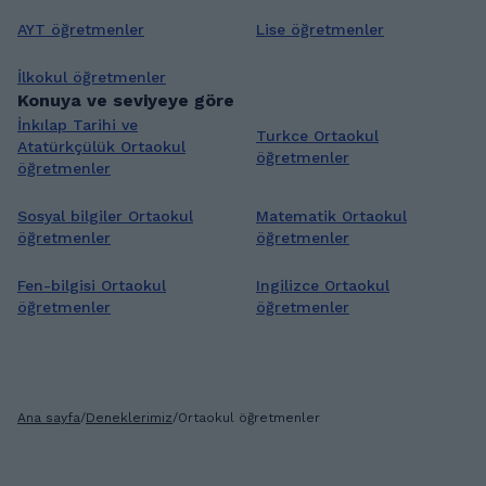
AYT öğretmenler
Lise öğretmenler
İlkokul öğretmenler
Konuya ve seviyeye göre
İnkılap Tarihi ve
Turkce Ortaokul
Atatürkçülük Ortaokul
öğretmenler
öğretmenler
Sosyal bilgiler Ortaokul
Matematik Ortaokul
öğretmenler
öğretmenler
Fen-bilgisi Ortaokul
Ingilizce Ortaokul
öğretmenler
öğretmenler
Ana sayfa
/
Deneklerimiz
/
Ortaokul öğretmenler