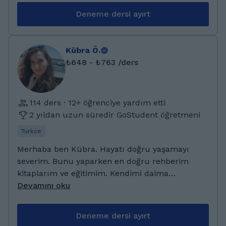
de matematiği daha iyi anlamak ve başarılı
Deneme dersi ayırt
olmak istiyorsanız, benimle iletişime
geçebilirsiniz. Lise eğitimimi Kaya Bayazıtoğlu
Anadolu Lisesi'nde tamamladım. TED
Kübra Ö.
Üniversitesi Matematik (İngilizce) Bölümünden
₺648 - ₺763 /ders
mezun oldum. Ulusal ve uluslararası
Matematik sınavları için öğrencilerime ders
veriyorum. Bunların dışında koçluk ve ödev
114 ders · 12+ öğrenciye yardım etti
takibi de yapıyorum.
2 yıldan uzun süredir GoStudent öğretmeni
Turkce
Merhaba ben Kübra. Hayatı doğru yaşamayı
severim. Bunu yaparken en doğru rehberim
kitaplarım ve eğitimim. Kendimi daima
güncellemek yenilikler peşinde koşmak beni
Devamını oku
mutlu ediyor. Her insanın ince çizgileri vardır.
Benim de ince çizgim sınırların aşılmaması.
Deneme dersi ayırt
Hayat bir denge sistemidir. Dengede yaşamak