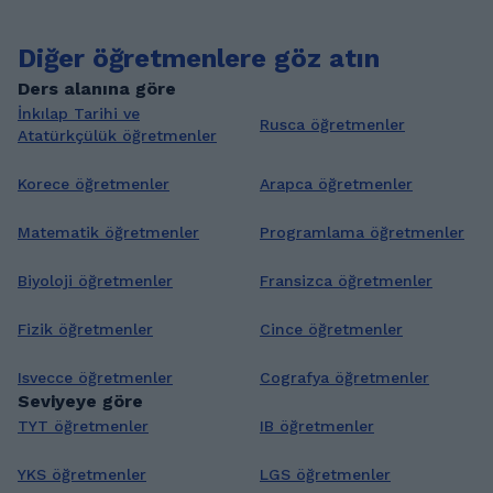
Diğer öğretmenlere göz atın
Ders alanına göre
İnkılap Tarihi ve
Rusca öğretmenler
Atatürkçülük öğretmenler
Korece öğretmenler
Arapca öğretmenler
Matematik öğretmenler
Programlama öğretmenler
Biyoloji öğretmenler
Fransizca öğretmenler
Fizik öğretmenler
Cince öğretmenler
Isvecce öğretmenler
Cografya öğretmenler
Seviyeye göre
TYT öğretmenler
IB öğretmenler
YKS öğretmenler
LGS öğretmenler