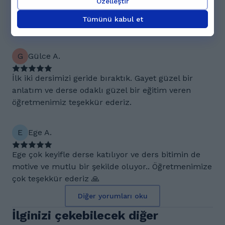
Fizik ve matematiği artık anlıyorum ve zor soruları
Özelleştir
çözebiliyorum Daryoush hocamın sayesinde ayrıca
Tümünü kabul et
ders çok eğlenceli ve verimli geçiyor..
G
Gülce A.
İlk iki dersimizi geride bıraktık. Gayet güzel bir
anlatım ve derse odaklı güzel bir eğitim veren
öğretmenimiz teşekkür ederiz.
E
Ege A.
Ege çok keyifle derse katılıyor ve ders bitimin de
motive ve mutlu bir şekilde oluyor.. Öğretmenimize
çok teşekkür ederiz 🙏
Diğer yorumları oku
İlginizi çekebilecek diğer