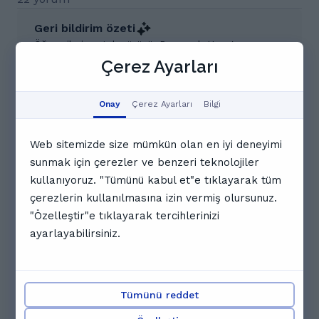
Geri bildirim özeti
Öğrencilerin ortak görüşü, Daryoush Hoca'nın
derslerinin son derece verimli ve eğlenceli geçtiği.
Çerez Ayarları
Ders anlatımının açık ve anlayışlı olduğu, tekrarlı
çalışmalarla kalıcı öğrenmeyi sağladığı belirtiliyor.
Öğrenc
Onay
Çerez Ayarları
Bilgi
Bu yapay zeka özeti, kullanıcı geri bildirimlerinden elde
edilen temel içgörülere dayanmaktadır.
Web sitemizde size mümkün olan en iyi deneyimi
sunmak için çerezler ve benzeri teknolojiler
M
Mustafa U.
kullanıyoruz. "Tümünü kabul et"e tıklayarak tüm
Çok yardımsever ve bilgili bir hoca. Dersin her
çerezlerin kullanılmasına izin vermiş olursunuz.
dakikası ders anlattı soru sordu beraber soruları
"Özelleştir"e tıklayarak tercihlerinizi
çözdük. Çok teşekkür ederim Daryoush hocama iyi
ayarlayabilirsiniz.
ki varsınız iyiki tanışdık 🙏🙏🙏
İ
İpek E.
Tümünü reddet