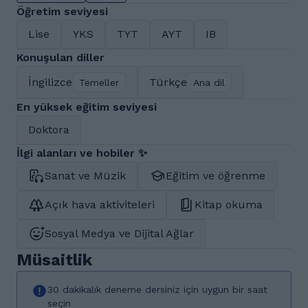
Öğretim seviyesi
Lise
YKS
TYT
AYT
IB
Konuşulan diller
İngilizce
Türkçe
Temeller
Ana dil
En yüksek eğitim seviyesi
Doktora
İlgi alanları ve hobiler ✨
Sanat ve Müzik
Eğitim ve öğrenme
Açık hava aktiviteleri
Kitap okuma
Sosyal Medya ve Dijital Ağlar
Müsaitlik
30 dakikalık deneme dersiniz için uygun bir saat
seçin