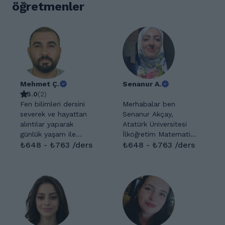
öğretmenler
Mehmet Ç.
Senanur A.
5.0
(
2
)
Fen bilimleri dersini
Merhabalar ben
severek ve hayattan
Senanur Akçay,
alıntılar yaparak
Atatürk Üniversitesi
günlük yaşam ile
İlköğretim Matematik
ilişkisi ile anlatıp dersi
₺648 - ₺763 /ders
Öğretmenliği
₺648 - ₺763 /ders
hayatın bir parçası
mezunuyum.4 senelik
olacak şekilde
özel ders tecrübem
anlatmayı severim.
var ve dershanede
Güler yüzlü esprili
çalışıyorum.
öğrencileri derse
Öğrencinin
odaklanması için
matematiği anlaşılır
gereken gudulemeyi
ve etkili anlatarak
ve buna uygun
matematiğin aslında