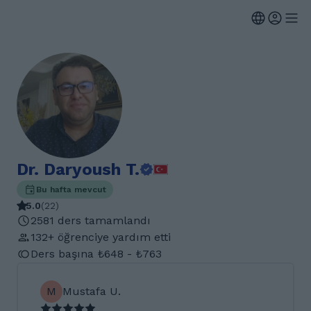
Dr. Daryoush T.
Bu hafta mevcut
5.0
(
22
)
2581 ders tamamlandı
132+ öğrenciye yardım etti
Ders başına ₺648 - ₺763
M
Mustafa U.