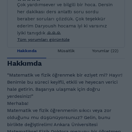
Çok yardımsever ve bilgili bir hoca. Dersin
her dakikası ders anlattı soru sordu
beraber soruları çözdük. Çok teşekkür
ederim Daryoush hocama iyi ki varsınız
iyiki tanışdık 🙏🙏🙏
Tüm yorumları görüntüle
Hakkında
Müsaitlik
Yorumlar (22)
Hakkımda
“Matematik ve fizik öğrenmek bir eziyet mi? Hayır!
Benimle bu süreci keyifli, etkili ve heyecan verici
hale getirin. Başarıya ulaşmak için doğru
yerdesiniz!”
Merhaba!
Matematik ve fizik öğrenmenin sıkıcı veya zor
olduğunu mu düşünüyorsunuz? Gelin, bunu
birlikte değiştirelim! Ankara Üniversitesi
Matematiksel Fizik Doktora mezunu bir öğretmen