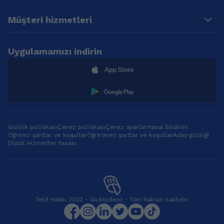
actively incorporates
Speakers of Other
Müşteri hizmetleri
AI-powered tools
Languages / 150
and modern teaching
Hours, at A2
methods to
Standard (02.2020)
maximize learning
Coursera (partnered
Uygulamamızı indirin
efficiency. By
with the University of
leveraging adaptive
Irvine, California)
learning platforms,
/English Grammar
AI-driven language
and Punctuation
apps, and real-time
(11.2021) Macquarie
feedback systems,
University / Online
she customizes
teaching: Using Zoom
Gizlilik politikası
Çerez politikası
Çerez ayarları
Yasal bildirim
lessons to each
to connect with
Öğrenci şartlar ve koşullar
Öğretmen şartlar ve koşullar
Aday gizliliği
student’s progress
learners (10.2024)
Dijital Hizmetler Yasası
and learning style.
The University of
Her interactive
Hong Kong /
approach includes
University Teaching
role-playing,
(10.2024) University
debates, and real-
of California, Irvine /
world simulations to
Foundations of
Telif Hakkı 2023 - GoStudent - Tüm hakları saklıdır.
build fluency and
Virtual Instruction
confidence in
(10.2024) Universitat