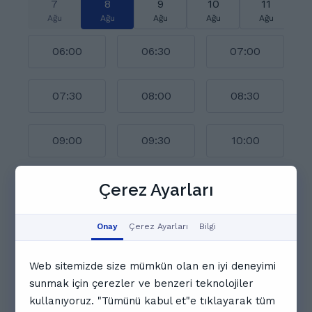
7
8
9
10
11
Ağu
Ağu
Ağu
Ağu
Ağu
06:00
06:30
07:00
07:30
08:00
08:30
09:00
09:30
10:00
10:30
11:00
11:30
Çerez Ayarları
Takvimin tamamını göster
Onay
Çerez Ayarları
Bilgi
İlginizi çekebilecek diğer
Web sitemizde size mümkün olan en iyi deneyimi
öğretmenler
sunmak için çerezler ve benzeri teknolojiler
kullanıyoruz. "Tümünü kabul et"e tıklayarak tüm