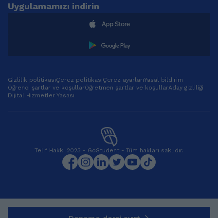
Uygulamamızı indirin
ders planı
uyguluyorum.
Derslerimde sadece
konu anlatımı değil;
soru çözüm
teknikleri, deneme
analizi ve bireysel
takip sistemi ile
Gizlilik politikası
Çerez politikası
Çerez ayarları
Yasal bildirim
öğrencinin net artışını
Öğrenci şartlar ve koşullar
Öğretmen şartlar ve koşullar
Aday gizliliği
hedefliyorum.
Dijital Hizmetler Yasası
Öğretmenlik mesleğini
ciddiyet ve
sorumluluk gerektiren
bir alan olarak
görüyor,
Telif Hakkı 2023 - GoStudent - Tüm hakları saklıdır.
öğrencilerimin
akademik gelişimini
düzenli takip ederek
sürdürülebilir başarı
sağlamayı
amaçlıyorum.