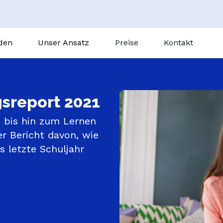
nden
Unser Ansatz
Preise
Kontakt
So funktioniert’s
achhilfe
Nachhilfe vor Ort
GoClass
sreport 2021
Wien Nordbahnviertel
Unterrichtszusammenfassungen
Französisch
bis hin zum Lernen 
Gostudent Learning
Italienisch
r Bericht davon, wie 
Magic Quizzes
Spanisch
 letzte Schuljahr 
LEGO-Kurse
Deutsch
Alle Schulfächer
N
KI-Tutor
Unterstufe
e
Oberstufe
GoMigo, der KI-Sprach-