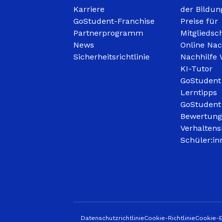
Karriere
der Bildun
GoStudent-Franchise
Preise für
Partnerprogramm
Mitgliedsc
News
Online Nac
Sicherheitsrichtlinie
Nachhilfe 
KI-Tutor
GoStudent
Lerntipps
GoStudent
Bewertun
Verhaltens
Schüler:in
Datenschutzrichtlinie
Cookie-Richtlinie
Cookie-E