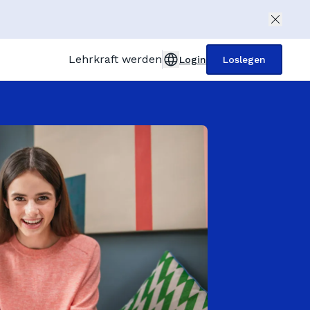
Lehrkraft werden
Login
Loslegen
United Kingdom (English)
Deutschland (Deutsch)
Österreich (Deutsch)
France (Français)
Italia (Italiano)
España (Español)
Türkiye (Türkçe)
Polska (Polski)
Nachhilfelehrer
Nederland (Dutch)