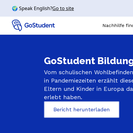
🌍 Speak English?
Go to site
Nachhilfe fi
Online-N
GoStudent Bildung
FÄCHER
Mathe
Vom schulischen Wohlbefinden 
Chemie
in Pandemiezeiten erzählt diese
Physik
Eltern und Kinder in Europa das
Biologie
erlebt haben.
Englisch
Bericht herunterladen
SCHULSTUFE
Volksschule
Mittelschul