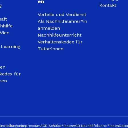
en
g
Kontakt
Vorteile und Verdienst
haft
Als Nachhilfelehrer*in
hhilfe
anmelden
Wien
Nachhilfeunterricht
Verhaltenskodex für
 Learning
Tutor:innen
gen
kodex für
nen
instellungen
Impressum
AGB Schüler*innen
AGB Nachhilfelehrer*innen
Date