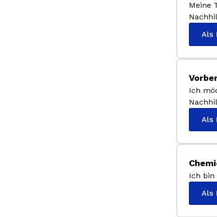
Meine T
Nachhil
Als
Vorbe
Ich mö
Nachhil
Als
Chemi
Ich bi
Als