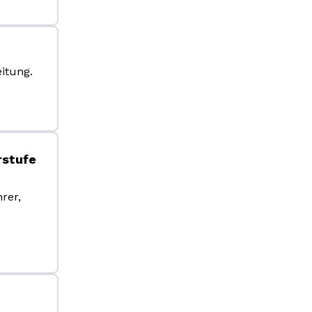
itung.
rstufe
rer,