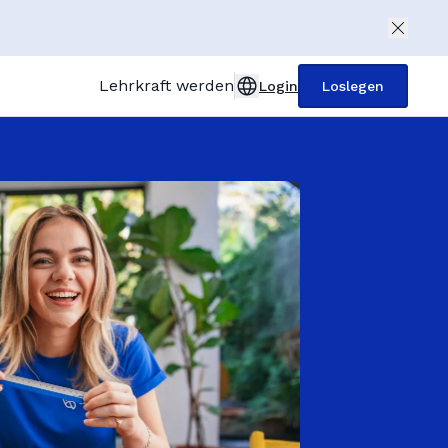
Lehrkraft werden
Login
Loslegen
United Kingdom (English)
Deutschland (Deutsch)
Österreich (Deutsch)
France (Français)
Italia (Italiano)
España (Español)
Türkiye (Türkçe)
Polska (Polski)
Nachhilfelehrer
Nederland (Dutch)