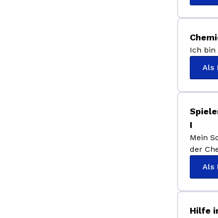
Chemie
Ich bin
Als
Spiele
I
Mein So
der Ch
Als
Hilfe 