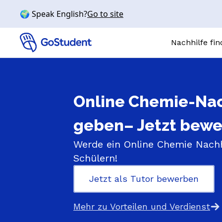
🌍 Speak English?
Go to site
Nachhilfe fi
Online-N
Online Chemie-Nac
FÄCHER
Mathe
geben​– Jetzt bew
Chemie
Werde ein Online Chemie Nachhi
Physik
Schülern!
Biologie
Englisch
Jetzt als Tutor bewerben
SCHULSTUFE
Mehr zu Vorteilen und Verdienst
Volksschule
Mittelschul