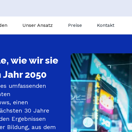
nden
Unser Ansatz
Preise
Kontakt
So funktioniert’s
achhilfe
Nachhilfe vor ort
GoClass
, wie wir sie
Nachhilfe Berlin
Unterrichtszusammenfassungen
Französisch
Nachhilfe Frankfurt am
 Jahr 2050
Gostudent Learning
Italienisch
Nachhilfe München
Magic Quizzes
des umfassenden 
Spanisch
Nachhilfe Dortmund
ten 
Deutsch
Nachhilfe Köln
ws, einen 
Alle Schulfächer
nächsten 30 Jahre 
N
 den Ergebnissen 
e
Berufsschule
er Bildung, aus dem 
Gesamtschule