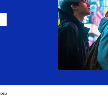
Oberstufe
KI-Tutor
e
Abitur
GoMigo, der KI-Sprach-
 2050