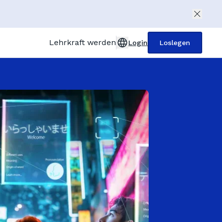
Lehrkraft werden
Login
Loslegen
United Kingdom (English)
Deutschland (Deutsch)
Österreich (Deutsch)
 Main
France (Français)
Italia (Italiano)
España (Español)
Türkiye (Türkçe)
Polska (Polski)
Nederland (Dutch)