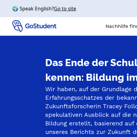
🌍 Speak English?
Go to site
Nachhilfe fi
Online-N
Das Ende der Schule
FÄCHER
Mathe
kennen: Bildung im
Chemie
Wir haben, auf der Grundlage 
Physik
Erfahrungsschatzes der bekann
Biologie
Zukunftsforscherin Tracey Follo
Englisch
spekulativen Ausblick auf die 
SCHULSTUFE
Bildung erstellt, basierend auf
Grundschul
unseres Berichts zur Zukunft d
Realschule