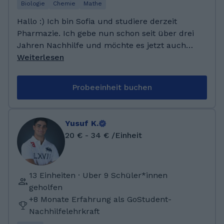
Biologie
Chemie
Mathe
Hallo :) Ich bin Sofia und studiere derzeit
Pharmazie. Ich gebe nun schon seit über drei
Jahren Nachhilfe und möchte es jetzt auch
online ausprobieren. Besonders gern
Weiterlesen
unterrichte ich in den naturwissenschaftlichen
Fächern und Mathe. Soweit es mein Studium
Probeeinheit buchen
erlaubt, bin ich flexibel in der
Unterrichtsplanung, da ich meine Hobbys
(Sport und Gitarre spielen) zeitlich frei
Yusuf K.
einteilen kann. Schreib mich gerne einfach an!
20 € - 34 € /Einheit
Ich habe mein Abitur an einem Gymnasium
mit MINT-Spezialisierung mit dem
Notendurchschnitt 1,0 absolviert. Während
13 Einheiten · Uber 9 Schüler*innen
meiner Abizeit habe ich bereits privat
geholfen
Nachhilfe gegeben und ehrenamtlich im SOS-
+8 Monate Erfahrung als GoStudent-
Kinderdorf bei Nachhilfestunden ausgeholfen.
Nachhilfelehrkraft
Mein Spezialgebiet sind alle