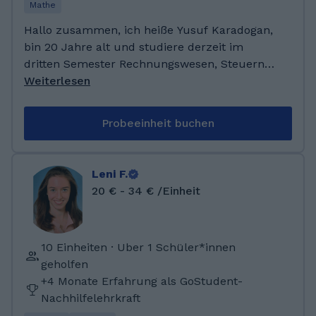
naturwissenschaftlichen Fächer.
Mathe
Hallo zusammen, ich heiße Yusuf Karadogan,
bin 20 Jahre alt und studiere derzeit im
dritten Semester Rechnungswesen, Steuern
und Wirtschaftsrecht an der DHBW Stuttgart.
Weiterlesen
Mein Arbeitgeber ist eine
Steuerberaterkanzlei. Mein Abitur habe ich im
Probeeinheit buchen
Jahr 2024 mit den Leistungsfächern
Wirtschaft, Mathematik und Physik
abgeschlossen. In meiner Freizeit gehe ich
Leni F.
regelmäßig ins Fitnessstudio und spiele gerne
20 € - 34 € /Einheit
mit Freunden Fußball. Ich habe 2024 mein
Abitur am Herzog-Christoph-Gymnasium in
Beilstein abgeschlossen. Derzeit studiere ich
10 Einheiten · Uber 1 Schüler*innen
an der DHBW Stuttgart im Studiengang
geholfen
Rechnungswesen, Steuern und
+4 Monate Erfahrung als GoStudent-
Wirtschaftsrecht. Besonders gut liegen mir
Nachhilfelehrkraft
naturwissenschaftliche Fächer sowie alle