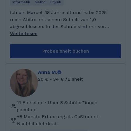
Informatik
Mathe
Physik
Ich bin Marcel, 18 Jahre alt und habe 2025
mein Abitur mit einem Schnitt von 1,0
abgeschlossen. In der Schule sind mir vor
allem naturwissenschaftliche Fächer sehr
Weiterlesen
leicht gefallen und habe deswegen auch
schon zu meiner Schulzeit vielen Mitschülern
Probeeinheit buchen
und Mitschülerinnen in den verschiedensten
Fächern Nachhilfe gegeben. Aktuell beginne
ich mein Studium für Informatik mit
Anna M.
Nebenfach Physik. Ich habe ein Gymnasium
20 € - 34 € /Einheit
bis zum Abschluss meines Abiturs besucht.
2025 habe ich dann mein Abitur mit einem
Schnitt von 1,0 abgeschlossen. Nun studiere
11 Einheiten · Uber 8 Schüler*innen
ich Informatik mit Nebenfach Physik an einer
geholfen
Universität. In meiner Schulzeit habe ich
+8 Monate Erfahrung als GoStudent-
immerwieder meinen Mitschülern und
Nachhilfelehrkraft
Mitschülerinnen Nachhilfe in den