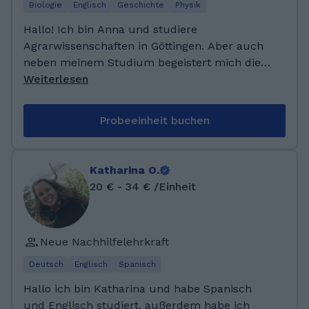
verschiedensten Fächern gegeben.
Biologie
Englisch
Geschichte
Physik
Hallo! Ich bin Anna und studiere
Agrarwissenschaften in Göttingen. Aber auch
neben meinem Studium begeistert mich die
Landwirtschaft sehr! Des weiteren reite ich seit
Weiterlesen
klein auf leidenschaftlich in meiner Freizeit
und starte dort auf internationalem Niveau
Probeeinheit buchen
auf Turnieren, wodurch ich viel Disziplin und
Durchhaltevermögen mitbringe. Ich habe mein
Abitur an der Adolf-Grimme-Gesamtschule in
Katharina O.
Goslar abgeschlossen und studiere derzeit
20 € - 34 € /Einheit
Agrarwissenschaften in Göttingen. Mein
Spezialgebiet liegt daher vor allem in den
Naturwissenschaften. Aber auch Deutsch und
Neue Nachhilfelehrkraft
Geschichte liegen mir sehr, nachdem ich diese
Fächer als Leistungskurse während meines
Deutsch
Englisch
Spanisch
Abiturs besucht habe.
Hallo ich bin Katharina und habe Spanisch
und Englisch studiert, außerdem habe ich