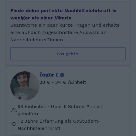
am Philipp-Melanchthon-Gymnasium
Finde deine perfekte Nachhilfelehrkraft in
Schmalkalden im Jahr 2024 absolviert. Meine
weniger als einer Minute
Abiturfächer waren Englisch, Geschichte,
Beantworte ein paar kurze Fragen und erhalte
Chemie und Biologie. Seit Anfang 2025 gebe
eine auf dich zugeschnittene Auswahl an
ich Nachhilfe in Spanisch und meine
Nachhilfelehrer*innen
Nachhilfeschüler konnten bereits gute
Ergebnisse erzielen.
Los geht’s!
Özgür E.
20 € - 34 € /Einheit
68 Einheiten · Uber 6 Schüler*innen
geholfen
+2 Jahre Erfahrung als GoStudent-
Nachhilfelehrkraft