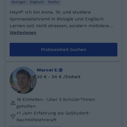
Biologie
Englisch
Mathe
Hey!🌱 Ich bin Anna, 19, und studiere
Gymnasiallehramt in Biologie und Englisch.
Lernen soll nicht stressen, sondern motivieren
– deshalb gestalte ich meine
Weiterlesen
Nachhilfestunden abwechslungsreich,
verständlich und auf dich abgestimmt. Mit
Probeeinheit buchen
Geduld und guter Laune helfe ich dir, deine
Stärken zu entdecken und nachhaltig
Lernerfolge zu erzielen! ->Abitur (2025) Peter-
Marcel E.
Breuer-Gymnasium, Zwickau ->Juleica –
20 € - 34 € /Einheit
Jugendleiter*in Card (2022) Qualifikation zur
Betreuung und Anleitung von Kindern und
Jugendlichen ->Präventionsschulungen
18 Einheiten · Uber 3 Schüler*innen
„Gewalt gegen Kinder und Jugendliche“ (2020,
geholfen
2022) Sensibilisierung und
+1 Jahr Erfahrung als GoStudent-
Handlungskompetenz im Kinderschutz
Nachhilfelehrkraft