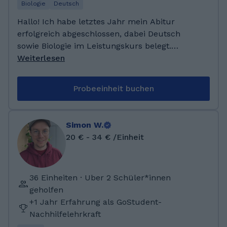
Bereiche, die viel mit Zahlen, Logik und
Biologie
Deutsch
analytischem Denken zu tun haben.
Hallo! Ich habe letztes Jahr mein Abitur
erfolgreich abgeschlossen, dabei Deutsch
sowie Biologie im Leistungskurs belegt.
Aktuell studiere ich Regelschullehramt mit
Weiterlesen
der Fächerkombination Deutsch und Sport.
Ich freue mich darauf, Schülerinnen und
Probeeinheit buchen
Schülern beim Lernen zu helfen, ihnen
schwierige Inhalte verständlich zu erklären
und sie individuell zu unterstützen, damit sie
Simon W.
selbstbewusst und erfolgreich in der Schule
20 € - 34 € /Einheit
arbeiten können. Ich mache ein Studium für
Regelschullehramt mit Deutsch und Sport als
Fächerkombination. Durch meine bisherigen
36 Einheiten · Uber 2 Schüler*innen
Erfahrungen in der Nachhilfe und der Arbeit
geholfen
mit Schülerinnen und Schülern im
+1 Jahr Erfahrung als GoStudent-
Schulalltag kann ich Unterricht verständlich
Nachhilfelehrkraft
erklären, motivieren und individuell