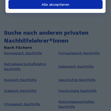
Alle akzeptieren
Suche nach anderen privaten
Nachhilfelehrer*innen
Nach Fächern
Norwegisch Nachhilfe
Portugiesisch Nachhilfe
Betriebswirtschaftslehre
Italienisch Nachhilfe
Nachhilfe
Russisch Nachhilfe
Geschichte Nachhilfe
Arabisch Nachhilfe
Psychologie Nachhilfe
Naturwissenschaften
Chinesisch Nachhilfe
Nachhilfe