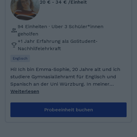
20 € - 34 € /Einheit
94 Einheiten · Uber 3 Schüler*innen
geholfen
+1 Jahr Erfahrung als GoStudent-
Nachhilfelehrkraft
Englisch
Hi! Ich bin Emma-Sophie, 20 Jahre alt und ich
studiere Gymnasiallehramt für Englisch und
Spanisch an der Uni Würzburg. In meiner
Freizeit spiele ich Saxophon in einem
Weiterlesen
Orchester und lese sehr gerne. Neben meiner
Muttersprache Deutsch spreche ich fließend
Probeeinheit buchen
Englisch und habe Grundkenntnisse in
Spanisch. Ich freue mich auf dich! Als Kind
habe ich eine christliche Grundschule
besucht. Anschließend habe ich mein Abitur