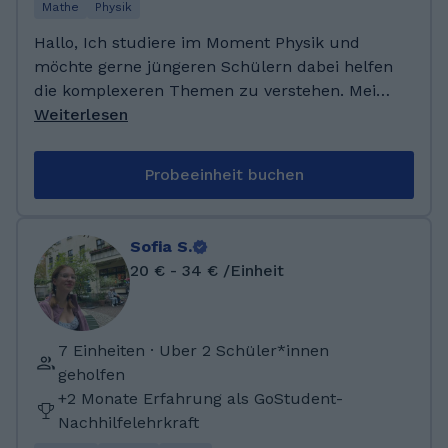
Mathe
Physik
Hallo, Ich studiere im Moment Physik und
möchte gerne jüngeren Schülern dabei helfen
die komplexeren Themen zu verstehen. Mein
Ziel ist es ihnen zu zeigen wie schön die
Weiterlesen
Mathematik und Physik sein können wenn
man sie versteht. Ich bin fest davon überzeugt
Probeeinheit buchen
das jeder mit der richtigen Lehre alles
verstehen kann. Aktuell im sehr Mathelastigen
Physikstudium. Zuvor Abitur mit Mathe und
Sofia S.
Physik Leistungskursen welche beide im 1-2 er
20 € - 34 € /Einheit
bereich abgeschlossen wurden. Davor war ich
auf der Gesamtschule, wo ich viel mit leuten
zu tun hatte dennen Mathe schwer fällt,
7 Einheiten · Uber 2 Schüler*innen
wodurch ich mich gut in Unverständnis
geholfen
bezüglich dieses Fach hineinversetzen kann.
+2 Monate Erfahrung als GoStudent-
Nachhilfelehrkraft