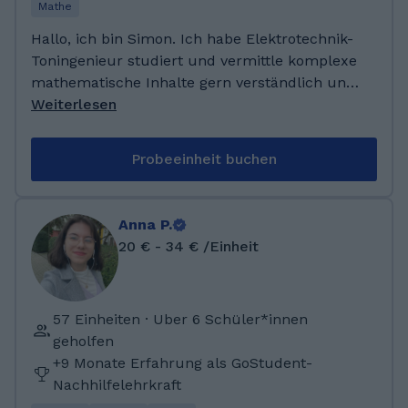
unterstützen.
Mathe
Hallo, ich bin Simon. Ich habe Elektrotechnik-
Toningenieur studiert und vermittle komplexe
mathematische Inhalte gern verständlich und
praxisnah. In der Online-Nachhilfe nutze ich
Weiterlesen
digitale Tools, um den Unterricht interaktiv zu
gestalten. Mir ist wichtig, individuell auf die
Probeeinheit buchen
Lernenden einzugehen und nicht nur beim
Lösen von Aufgaben zu helfen, sondern auch
ein gutes Gefühl für Mathematik zu
Anna P.
vermitteln. Ich habe einen Masterabschluss im
20 € - 34 € /Einheit
Studiengang Elektrotechnik-Toningenieur und
verbinde technisches Verständnis mit
pädagogischem Interesse. Seit Anfang 2025
57 Einheiten · Uber 6 Schüler*innen
gebe ich Online-Nachhilfe über Studienkreis-
geholfen
Online und unterstütze Schülerinnen und
+9 Monate Erfahrung als GoStudent-
Schüler individuell und interaktiv in
Nachhilfelehrkraft
Mathematik.