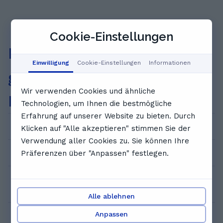
Cookie-Einstellungen
Häufig
Einwilligung
Cookie-Einstellungen
Informationen
gestellte
Wir verwenden Cookies und ähnliche
Fragen
Technologien, um Ihnen die bestmögliche
Erfahrung auf unserer Website zu bieten. Durch
Wie kann ich eine Probeeinheit buchen?
Klicken auf "Alle akzeptieren" stimmen Sie der
Verwendung aller Cookies zu. Sie können Ihre
Präferenzen über "Anpassen" festlegen.
Wie viel kostet das?
Wer sind die Nachhilfelehrer*innen bei
GoStudent?
Alle ablehnen
Anpassen
Wie funktioniert die Video-Einzelnachhilfe?