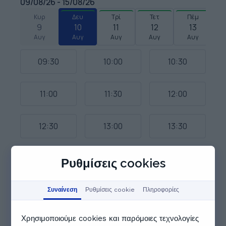
09/08/26 - 15/08/26
Κυρ
Δευ
Τρί
Τετ
Πέμ
9
10
11
12
13
Αυγ
Αυγ
Αυγ
Αυγ
Αυγ
09:30
10:00
10:30
11:00
11:30
12:00
12:30
13:00
13:30
14:00
Ρυθμίσεις cookies
Δείτε όλο το πρόγραμμα
Συναίνεση
Ρυθμίσεις cookie
Πληροφορίες
Άλλοι καθηγητές που μπορεί να
σας ενδιαφέρουν
Χρησιμοποιούμε cookies και παρόμοιες τεχνολογίες