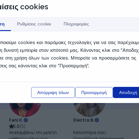
8:00
08:30
ίσεις cookies
9:30
10:00
ση
Ρυθμίσεις cookie
Πληροφορίες
ποιούμε cookies και παρόμοιες τεχνολογίες για να σας παρέχουμ
1:00
11:30
η δυνατή εμπειρία στον ιστότοπό μας. Κάνοντας κλικ στο "Αποδοχ
ίτε στη χρήση όλων των cookies. Μπορείτε να προσαρμόσετε τις
 το πρόγραμμα
σεις σας κάνοντας κλικ στο "Προσαρμογή".
σας ενδιαφέρουν
Απόρριψη όλων
Προσαρμογή
Αποδοχή 
Fani K.
Electra B.
5.0
(
5
)
Αναλαμβάνω την μελέτη
Καλησπέρα σας!
μαθητών όλων των
Ονομάζομαι Ηλέκτρα και