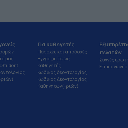
επίπεδα τόσο για
συναρπαστική εμπειρία.
ανήλικους όσο και για
Για το λόγο αυτό,
ενήλικους
φροντίζω το κάθε
μαθητές.Επιπλέον,αναλα
μάθημα να είναι
μβάνω μαθήματα
διαδραστικό και
Γερμανικών και την
δομημένο γύρω από τα
προετοιμασία για
ενδιαφέροντα και τις
εξετάσεις ως και
ανάγκες του κάθε
γονείς
Για καθηγητές
Εξυπηρέτη
επίπεδο Β2 τόσο για
μαθητή. Το υλικό
δρομών
Παροχές και αποδοχές
πελατών
ανήλικους όσο και για
διδασκαλίας που
τά μας
Εγγραφείτε ως
Συχνές ερωτ
ενήλικους
χρησιμοποιώ είναι
oStudent
καθηγητής
μαθητές.Τέλος,αναλαμβ
πάντα επίκαιρο και
Επικοινωνήστ
άνω μαθήματα
προσαρμοσμένο στον
εοντολογίας
Κώδικας δεοντολογίας
Πληροφορικής για την
εκάστοτε μαθητή.
-ριών)
Κώδικας Δεοντολογίας
προετοιμασία για τις
Μπορεί να είναι άρθρα,
Καθηγητών(-ριών)
εξετάσεις
βίντεο, βιβλία, ταινίες,
ΕCDL,κυρίως,για
τραγούδια, συνταγές κ.α.
ενήλικες μαθητές.
Είμαι απόφοιτος του
Πτυχίο Φιλολογίας της
Τμήματος Γαλλικής
Φιλοσοφικής σχολής του
Γλώσσας και Φιλολογίας
Αριστοτελείου
του Πανεπιστημίου
Πανεπιστημίου
Αθηνών. Έχω σπουδάσει