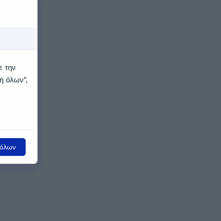
ε την
ή όλων",
όλων