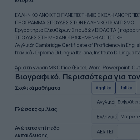
Ιστορία.
ΕΛΛΗΝΙΚΟ ΑΝΟΙΧΤΟ ΠΑΝΕΠΙΣΤΗΜΙΟ ΣΧΟΛΗ ΑΝΘΡΩΠΙΣ
ΠΡΟΓΡΑΜΜΑ:ΣΠΟΥΔΕΣ ΣΤΟΝ ΕΛΛΗΝΙΚΟ ΠΟΛΙΤΙΣΜΟ
Εργαστήριο Ελευθέρων Σπουδών DIDACTA (παράρτη
ΣΠΟΥΔΕΣ ΣΤΗ ΜΗΧΑΝΟΓΡΑΦΗΜΕΝΗ ΛΟΓΙΣΤΙΚΗ
Αγγλικά: Cambridge Certificate of Proficiency in Englis
Ιταλικά : Diploma Di Lingua Italiana, Instituto Di Lingua I
Άριστη γνώση MS Office (Excel, Word, Powerpoint, Out
Βιογραφικό. Περισσότερα για το
Σχολικά μαθήματα
Agglika
Italika
Αγγλικά
Ευφράδεια
Γλώσσες ομιλίας
Ελληνικά
Μητρική
Ανώτατο επίπεδο
ΑΕΙ/ΤΕΙ
εκπαίδευσης