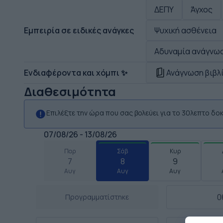
ΔΕΠΥ
Άγχος
Εμπειρία σε ειδικές ανάγκες
Ψυχική ασθένεια
Αδυναμία ανάγνω
Ενδιαφέροντα και χόμπι ✨
Ανάγνωση βιβλ
Διαθεσιμότητα
Επιλέξτε την ώρα που σας βολεύει για το 30λεπτο δ
07/08/26 - 13/08/26
Παρ
Σάβ
Κυρ
7
8
9
Αυγ
Αυγ
Αυγ
0
Προγραμματίστηκε