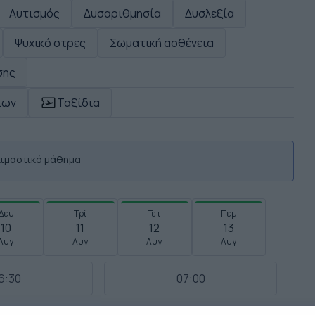
Αυτισμός
Δυσαριθμησία
Δυσλεξία
Ψυχικό στρες
Σωματική ασθένεια
σης
ίων
Ταξίδια
οκιμαστικό μάθημα
Δευ
Τρί
Τετ
Πέμ
10
11
12
13
Αυγ
Αυγ
Αυγ
Αυγ
6:30
07:00