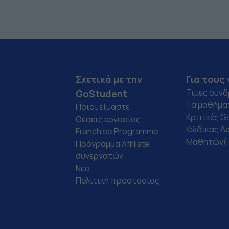
φροντιστηρίου και
προετοιμασία για
διδάσκω με συνέπεια τα
εξετάσεις ή
τελευταία 10 χρόνια.
επαγγελματική
Διαθέτω μεταπτυχιακές
ανάπτυξη. Τα μαθήματα
σπουδές στην Ειδική
είναι ευέλικτα και
Αγωγή και Εκπαίδευση,
διαμορφώνονται
στην Οργάνωση και
ανάλογα με το επίπεδο
Διοίκηση Εκπαιδευτικών
και τους στόχους σας.
Σχετικά με την
Για τους 
Ιδρυμάτων και στην
Επιλέγοντας εμένα για
Τιμές συν
GoStudent
Αξιολόγηση στη
ιδιαίτερα μαθήματα
Τα μαθήμα
Ποιοι είμαστε
Διδασκαλία, γεγονός
αγγλικών, θα έχετε την
Κριτικές G
που μου επιτρέπει να
υποστήριξη ενός
Θέσεις εργασίας
προσαρμόζω τη
έμπειρου και
Κώδικας Δ
Franchise Programme
διδασκαλία στις
εξειδικευμένου
Μαθητών(
Πρόγραμμα Affiliate
ανάγκες και τον τρόπο
καθηγητή που κατανοεί
συνεργατών
μάθησης κάθε μαθητή.
τις μοναδικές ανάγκες
Νέα
Τι προσφέρω ✔
κάθε μαθητή. Μέσα από
Εξατομικευμένο
την διδασκαλία μου
Πολιτική προστασίας
πρόγραμμα διδασκαλίας
προσφέρω βαθιά γνώση
από το πρώτο μάθημα ✔
της γλώσσας και της
Εντοπισμό και κάλυψη
κουλτούρας, που
των πραγματικών
συνδυάζεται με μια